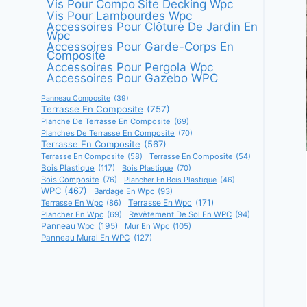
Vis Pour Compo Site Decking Wpc
Vis Pour Lambourdes Wpc
Accessoires Pour Clôture De Jardin En
Wpc
Accessoires Pour Garde-Corps En
Composite
Accessoires Pour Pergola Wpc
Accessoires Pour Gazebo WPC
Panneau Composite
(39)
Terrasse En Composite
(757)
Planche De Terrasse En Composite
(69)
Planches De Terrasse En Composite
(70)
Terrasse En Composite
(567)
Terrasse En Composite
(58)
Terrasse En Composite
(54)
Bois Plastique
(117)
Bois Plastique
(70)
Bois Composite
(76)
Plancher En Bois Plastique
(46)
WPC
(467)
Bardage En Wpc
(93)
Terrasse En Wpc
(171)
Terrasse En Wpc
(86)
Plancher En Wpc
(69)
Revêtement De Sol En WPC
(94)
Panneau Wpc
(195)
Mur En Wpc
(105)
Panneau Mural En WPC
(127)