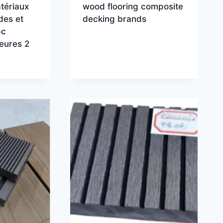
tériaux
wood flooring composite
des et
decking brands
pc
ieures 2