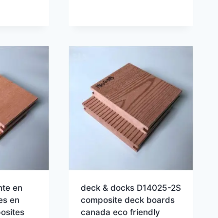
nte en
deck & docks D14025-2S
es en
composite deck boards
osites
canada eco friendly