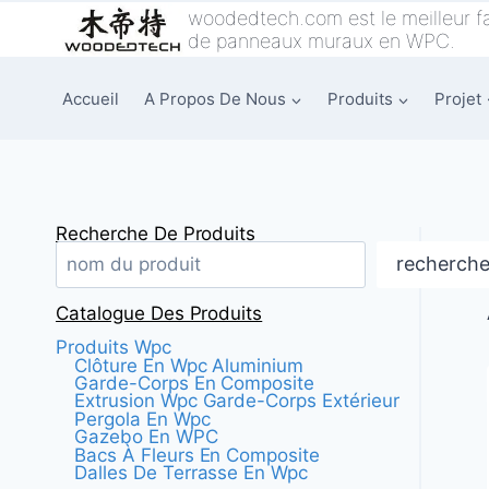
Skip
woodedtech.com est le meilleur fa
de panneaux muraux en WPC.
to
content
Accueil
A Propos De Nous
Produits
Projet
Recherche De Produits
recherch
Catalogue Des Produits
Produits Wpc
Clôture En Wpc Aluminium
Garde-Corps En Composite
Extrusion Wpc Garde-Corps Extérieur
Pergola En Wpc
Gazebo En WPC
Bacs À Fleurs En Composite
Dalles De Terrasse En Wpc