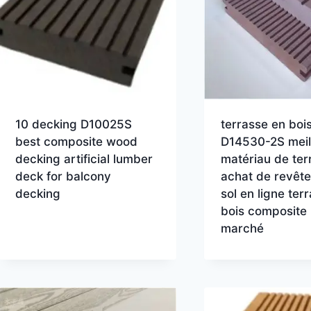
10 decking D10025S
terrasse en bois 
best composite wood
D14530-2S meil
decking artificial lumber
matériau de ter
deck for balcony
achat de revêt
decking
sol en ligne ter
bois composite
marché