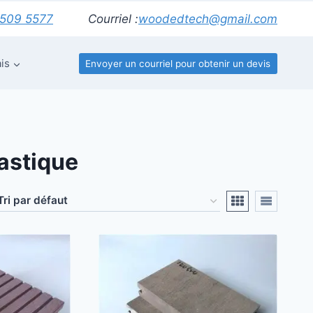
6509 5577
Courriel :
woodedtech@gmail.com
is
Envoyer un courriel pour obtenir un devis
lastique