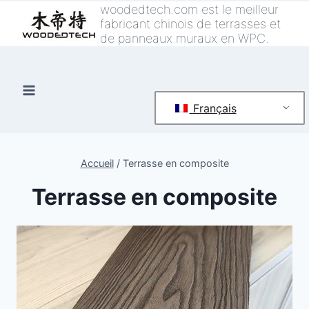
Skip
woodedtech.com est le meilleur
fabricant chinois de terrasses et
to
de panneaux muraux en WPC.
content
Français
Accueil
/
Terrasse en composite
Terrasse en composite