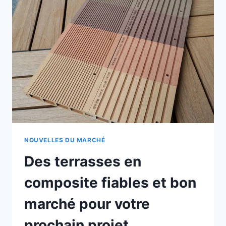
SOLUTIONS
SPÉCIALISÉES
POUR
LES
ENVIRONNEMENTS
MARINS
ET
L'UTILISATION
EN
EXTÉRIEUR
NOUVELLES DU MARCHÉ
Des terrasses en
composite fiables et bon
marché pour votre
prochain projet