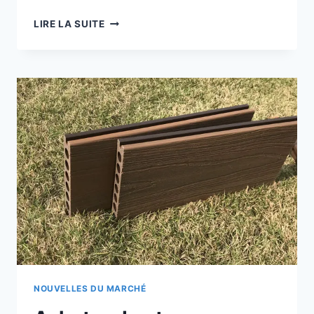
DES
LIRE LA SUITE
TERRASSES
EN
COMPOSITE
FIABLES
ET
BON
MARCHÉ
POUR
VOTRE
PROCHAIN
PROJET
D'AMÉNAGEMENT
EXTÉRIEUR
NOUVELLES DU MARCHÉ