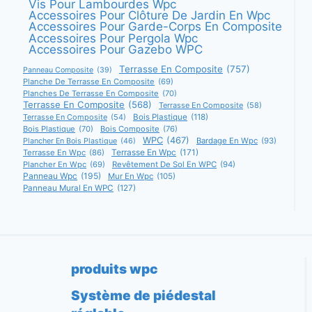
Vis Pour Lambourdes Wpc
Accessoires Pour Clôture De Jardin En Wpc
Accessoires Pour Garde-Corps En Composite
Accessoires Pour Pergola Wpc
Accessoires Pour Gazebo WPC
Terrasse En Composite
(757)
Panneau Composite
(39)
Planche De Terrasse En Composite
(69)
Planches De Terrasse En Composite
(70)
Terrasse En Composite
(568)
Terrasse En Composite
(58)
Terrasse En Composite
(54)
Bois Plastique
(118)
Bois Plastique
(70)
Bois Composite
(76)
WPC
(467)
Bardage En Wpc
(93)
Plancher En Bois Plastique
(46)
Terrasse En Wpc
(171)
Terrasse En Wpc
(86)
Plancher En Wpc
(69)
Revêtement De Sol En WPC
(94)
Panneau Wpc
(195)
Mur En Wpc
(105)
Panneau Mural En WPC
(127)
produits wpc
Système de piédestal