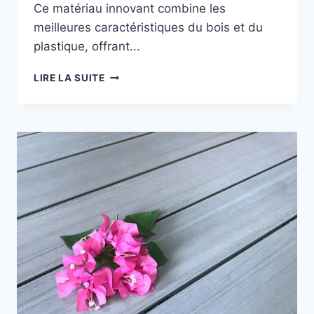
Ce matériau innovant combine les
meilleures caractéristiques du bois et du
plastique, offrant...
ACHETER
LIRE LA SUITE
DES
TERRASSES
EN
COMPOSITE
POUR
DES
APPLICATIONS
EXTÉRIEURES
POLYVALENTES
ET
FIABLES