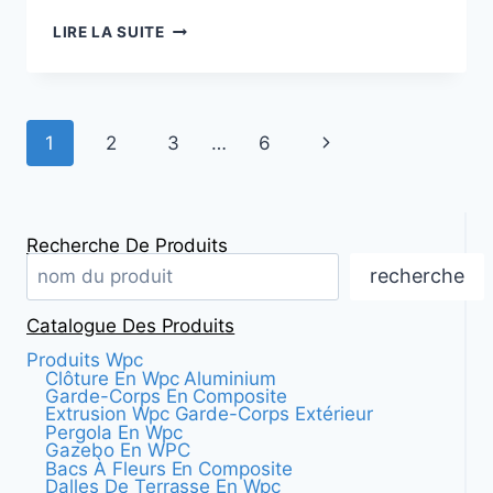
LES
LIRE LA SUITE
AVANTAGES
DE
L'UTILISATION
DE
Navigation
Page
1
2
3
…
6
LA
TERRASSE
dans
suivante
EN
COMPOSITE
les
BLANC
Recherche De Produits
POUR
pages
recherche
LES
MAISONS
Catalogue Des Produits
MODERNES
Produits Wpc
Clôture En Wpc Aluminium
Garde-Corps En Composite
Extrusion Wpc Garde-Corps Extérieur
Pergola En Wpc
Gazebo En WPC
Bacs À Fleurs En Composite
Dalles De Terrasse En Wpc