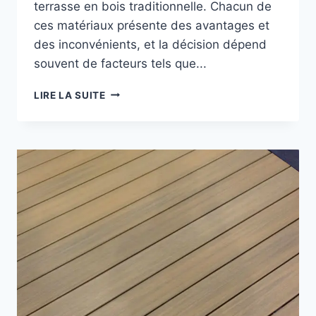
terrasse en bois traditionnelle. Chacun de
ces matériaux présente des avantages et
des inconvénients, et la décision dépend
souvent de facteurs tels que...
TERRASSE
LIRE LA SUITE
EN
COMPOSITE
OU
EN
BOIS
QUEL
EST
LE
MEILLEUR
CHOIX
POUR
VOTRE
MAISON
?