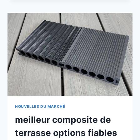
POUR
TERRASSES
DE
WOODEDTECH
:
INNOVATRICES
ET
FIABLES
POUR
VOS
BESOINS
EXTÉRIEURS
NOUVELLES DU MARCHÉ
meilleur composite de
terrasse options fiables