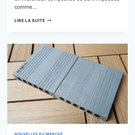
comme...
MEILLEUR
LIRE LA SUITE
COMPOSITE
DE
TERRASSE
OPTIONS
FIABLES
POUR
VOS
PROJETS
DE
TERRASSES
EXTÉRIEURES
NOUVELLES DU MARCHÉ