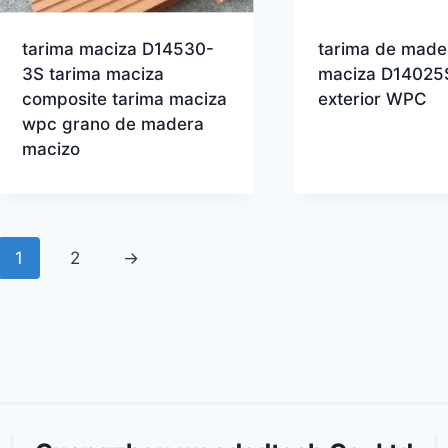
tarima maciza D14530-
tarima de made
3S tarima maciza
maciza D14025S
composite tarima maciza
exterior WPC
wpc grano de madera
macizo
1
2
→