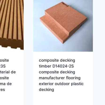
osite
composite decking
23S
timber D14024-2S
erial de
composite decking
osite
manufacturer flooring
rima de
exterior outdoor plastic
res
decking