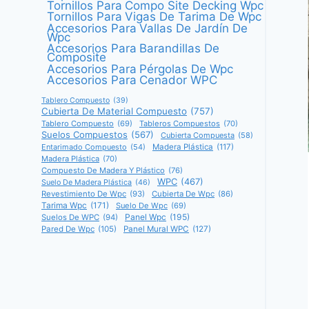
Tornillos Para Compo Site Decking Wpc
Tornillos Para Vigas De Tarima De Wpc
Accesorios Para Vallas De Jardín De
Wpc
Accesorios Para Barandillas De
Composite
Accesorios Para Pérgolas De Wpc
Accesorios Para Cenador WPC
Tablero Compuesto
(39)
Cubierta De Material Compuesto
(757)
Tablero Compuesto
(69)
Tableros Compuestos
(70)
Suelos Compuestos
(567)
Cubierta Compuesta
(58)
Entarimado Compuesto
(54)
Madera Plástica
(117)
Madera Plástica
(70)
Compuesto De Madera Y Plástico
(76)
WPC
(467)
Suelo De Madera Plástica
(46)
Revestimiento De Wpc
(93)
Cubierta De Wpc
(86)
Tarima Wpc
(171)
Suelo De Wpc
(69)
Panel Wpc
(195)
Suelos De WPC
(94)
Pared De Wpc
(105)
Panel Mural WPC
(127)