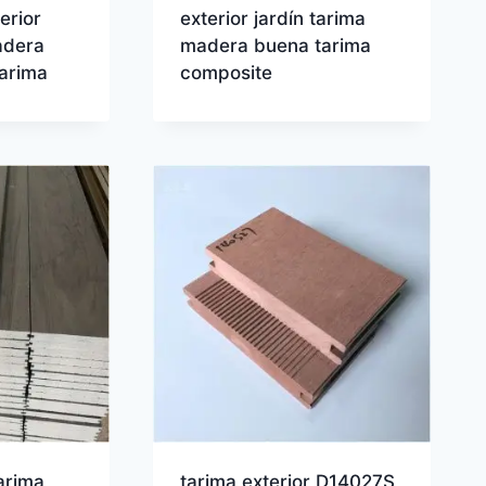
erior
exterior jardín tarima
adera
madera buena tarima
tarima
composite
arima
tarima exterior D14027S