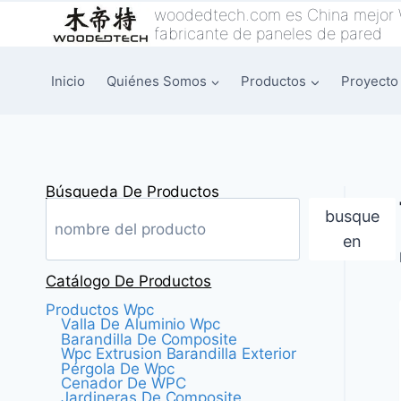
Saltar
woodedtech.com es China mejor
fabricante de paneles de pared
al
Contenido
Inicio
Quiénes Somos
Productos
Proyecto
Búsqueda De Productos
busque
en
Catálogo De Productos
Productos Wpc
Valla De Aluminio Wpc
Barandilla De Composite
Wpc Extrusion Barandilla Exterior
Pérgola De Wpc
Cenador De WPC
Jardineras De Composite