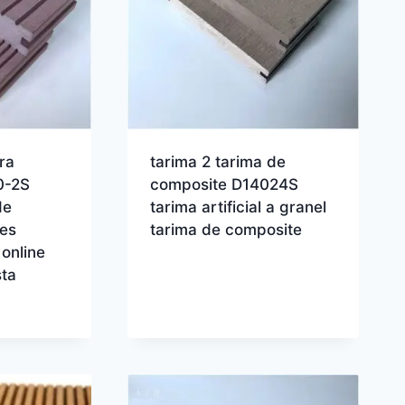
ra
tarima 2 tarima de
30-2S
composite D14024S
de
tarima artificial a granel
nes
tarima de composite
online
ta