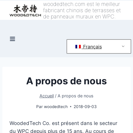
Skip
woodedtech.com est le meilleur
fabricant chinois de terrasses et
to
de panneaux muraux en WPC.
content
Français
A propos de nous
Accueil
/
A propos de nous
Par
woodedtech
2018-09-03
WoodedTech Co. est présent dans le secteur
du WPC depuis plus de 15 ans. Au cours de