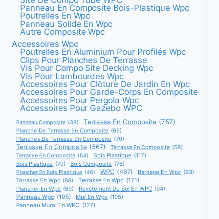
Panneau En Composite Bois-Plastique Wpc
Poutrelles En Wpc
Panneau Solide En Wpc
Autre Composite Wpc
Accessoires Wpc
Poutrelles En Aluminium Pour Profilés Wpc
Clips Pour Planches De Terrasse
Vis Pour Compo Site Decking Wpc
Vis Pour Lambourdes Wpc
Accessoires Pour Clôture De Jardin En Wpc
Accessoires Pour Garde-Corps En Composite
Accessoires Pour Pergola Wpc
Accessoires Pour Gazebo WPC
Terrasse En Composite
(757)
Panneau Composite
(39)
Planche De Terrasse En Composite
(69)
Planches De Terrasse En Composite
(70)
Terrasse En Composite
(567)
Terrasse En Composite
(58)
Terrasse En Composite
(54)
Bois Plastique
(117)
Bois Plastique
(70)
Bois Composite
(76)
WPC
(467)
Bardage En Wpc
(93)
Plancher En Bois Plastique
(46)
Terrasse En Wpc
(171)
Terrasse En Wpc
(86)
Plancher En Wpc
(69)
Revêtement De Sol En WPC
(94)
Panneau Wpc
(195)
Mur En Wpc
(105)
Panneau Mural En WPC
(127)