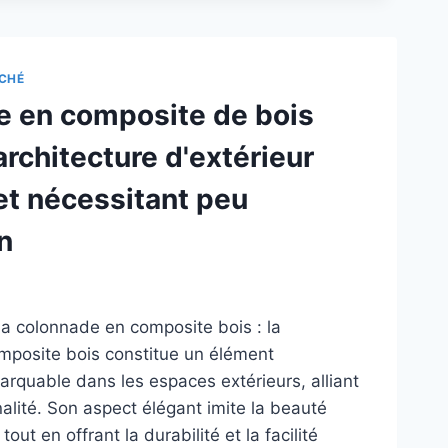
STIQUE
POSITE
R
CHÉ
RÉES
 en composite de bois
ÉRIEURES
GANTES
architecture d'extérieur
ISTANTES
et nécessitant peu
EMPÉRIES
n
la colonnade en composite bois : la
mposite bois constitue un élément
arquable dans les espaces extérieurs, alliant
nalité. Son aspect élégant imite la beauté
tout en offrant la durabilité et la facilité