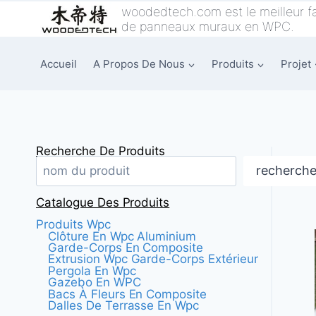
Skip
woodedtech.com est le meilleur fa
de panneaux muraux en WPC.
to
content
Accueil
A Propos De Nous
Produits
Projet
Recherche De Produits
recherch
Catalogue Des Produits
Produits Wpc
Clôture En Wpc Aluminium
Garde-Corps En Composite
Extrusion Wpc Garde-Corps Extérieur
Pergola En Wpc
Gazebo En WPC
Bacs À Fleurs En Composite
Dalles De Terrasse En Wpc