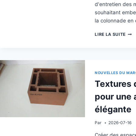
d'entretien des 
souhaitant embell
la colonnade en
COL
LIRE LA SUITE
EN
COM
DE
BOI
POU
UNE
NOUVELLES DU MAR
ARC
Textures 
D'EX
ÉLÉ
pour une 
ET
NÉC
élégante
PEU
D'EN
Par
2026-07-16
Créer des espace