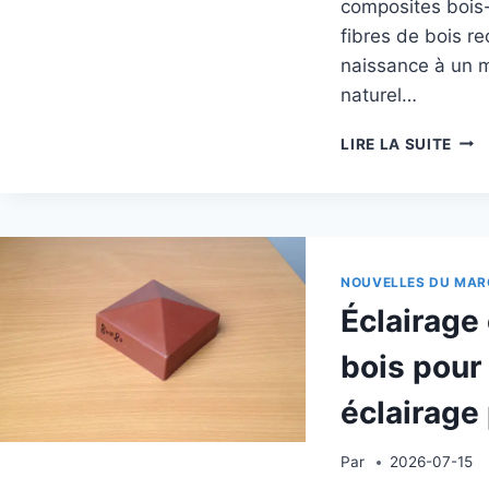
composites bois
fibres de bois r
naissance à un ma
naturel…
PAV
LIRE LA SUITE
EN
COM
BOIS
POL
:
COM
NOUVELLES DU MAR
AVE
Éclairage
LE
COÛ
bois pour
DU
BOI
éclairage
POU
UNE
CON
Par
2026-07-15
EXT