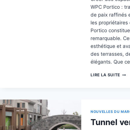
WPC Portico : tr
de paix raffinés
les propriétaire
Portico constitue
remarquable. Ces
esthétique et av
des terrasses, d
élégants. Que ce
TEX
LIRE LA SUITE
DE
SUR
EN
WP
POR
POU
NOUVELLES DU MAR
UNE
Tunnel ve
ARC
EXT