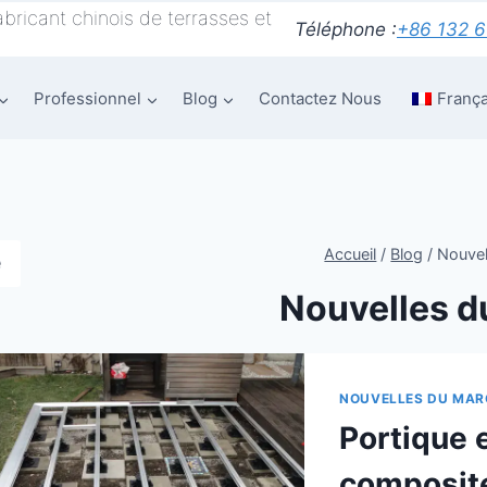
bricant chinois de terrasses et
Téléphone :
+86 132 
Professionnel
Blog
Contactez Nous
França
Accueil
/
Blog
/
Nouvel
e
Nouvelles d
NOUVELLES DU MAR
Portique 
composite