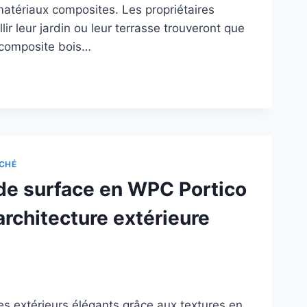
matériaux composites. Les propriétaires
ir leur jardin ou leur terrasse trouveront que
 composite bois…
ONNADE
POSITE
S
R
CHÉ
HITECTURE
de surface en WPC Portico
TÉRIEUR
GANTE
architecture extérieure
ESSITANT
TRETIEN
s extérieurs élégants grâce aux textures en