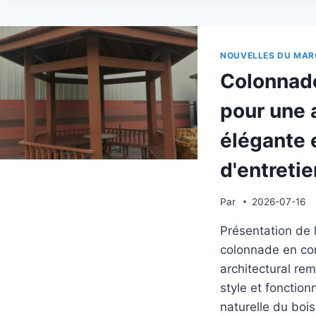
PLA
COM
POU
DES
NOUVELLES DU MAR
ENT
Colonnade
EXT
ÉLÉ
pour une 
ET
RÉS
élégante 
AUX
INT
d'entretie
Par
2026-07-16
Présentation de 
colonnade en co
architectural rem
style et fonction
naturelle du bois 