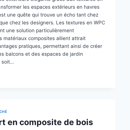
ansformer les espaces extérieurs en havres
 est une quête qui trouve un écho tant chez
s que chez les designers. Les textures en WPC
nt une solution particulièrement
 matériaux composites allient attrait
antages pratiques, permettant ainsi de créer
es balcons et des espaces de jardin
 soit…
TURES
FACE
C
TICO
R
CHÉ
rt en composite de bois
HITECTURE
ÉRIEURE