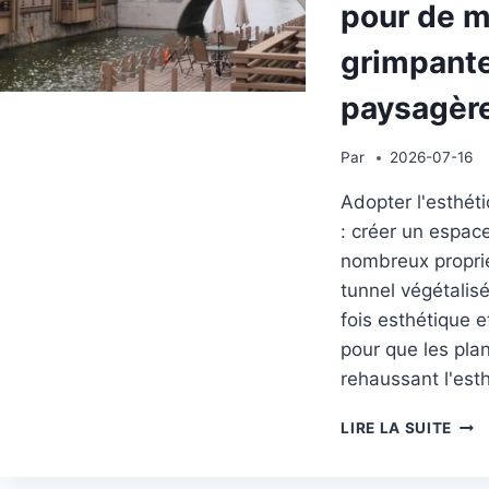
pour de m
ÉLÉ
grimpante
paysagèr
Par
2026-07-16
Adopter l'esthét
: créer un espac
nombreux proprié
tunnel végétalis
fois esthétique e
pour que les pla
rehaussant l'est
TUN
LIRE LA SUITE
VER
EN