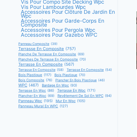
Vis Pour Compo Site Decking Wpc
Vis Pour Lambourdes Wpc
Accessoires Pour Clôture De Jardin En
Wpc
Accessoires Pour Garde-Corps En
Composite
Accessoires Pour Pergola Wpc
Accessoires Pour Gazebo WPC
Panneau Composite
(39)
Terrasse En Composite
(757)
Planche De Terrasse En Composite
(69)
Planches De Terrasse En Composite
(70)
Terrasse En Composite
(567)
Terrasse En Composite
(58)
Terrasse En Composite
(54)
Bois Plastique
(117)
Bois Plastique
(70)
Bois Composite
(76)
Plancher En Bois Plastique
(46)
WPC
(467)
Bardage En Wpc
(93)
Terrasse En Wpc
(171)
Terrasse En Wpc
(86)
Plancher En Wpc
(69)
Revêtement De Sol En WPC
(94)
Panneau Wpc
(195)
Mur En Wpc
(105)
Panneau Mural En WPC
(127)