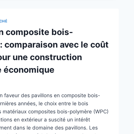
POSITE
S
R
CHÉ
en composite bois-
NIFIQUES
NTES
: comparaison avec le coût
MPANTES
our une construction
ÉES
re économique
SAGÈRES
 faveur des pavillons en composite bois-
nières années, le choix entre le bois
les matériaux composites bois-polymère (WPC)
tions en extérieur a suscité un intérêt
ment dans le domaine des pavillons. Les