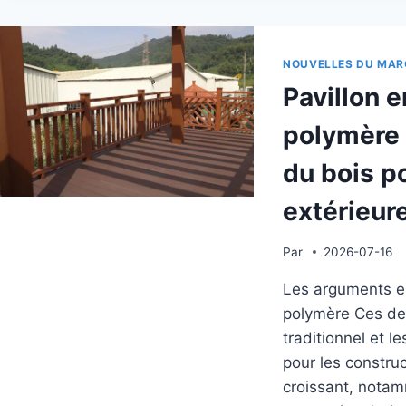
COM
DE
BOI
POU
NOUVELLES DU MAR
DE
Pavillon 
MAG
PLA
polymère 
GRI
ET
du bois p
DES
ALL
extérieu
PAY
Par
2026-07-16
Les arguments en
polymère Ces der
traditionnel et 
pour les construc
croissant, notam