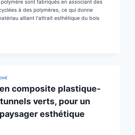
-polymère sont fabriqués en associant des
ecyclées à des polymères, ce qui donne
tériau alliant l'attrait esthétique du bois
ILLON
POSITE
-
YMÈRE
PARAISON
CHÉ
C
 en composite plastique-
T
 tunnels verts, pour un
S
 paysager esthétique
R
STRUCTION
ÉRIEURE