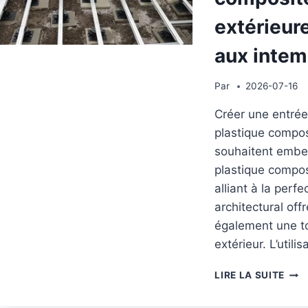
extérieur
aux intem
Par
2026-07-16
Créer une entrée
plastique composi
souhaitent embell
plastique compos
alliant à la perf
architectural of
également une to
extérieur. L’utili
POR
LIRE LA SUITE
EN
BOIS