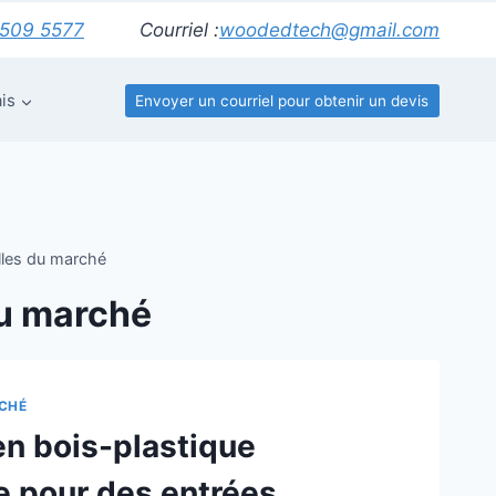
6509 5577
Courriel :
woodedtech@gmail.com
is
Envoyer un courriel pour obtenir un devis
les du marché
u marché
CHÉ
en bois-plastique
 pour des entrées