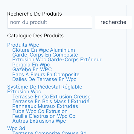
POUR
les
L'ANTIDÉRAPANCE
Recherche De Produits
pages
recherche
Catalogue Des Produits
Produits Wpc
Clôture En Wpc Aluminium
Garde-Corps En Composite
Extrusion Wpc Garde-Corps Extérieur
Pergola En Wpc
Gazebo En WPC
Bacs À Fleurs En Composite
Dalles De Terrasse En Wpc
Système De Piédestal Réglable
Extrusion Wpc
Terrasse En Co Extrusion Creuse
Terrasse En Bois Massif Extrudé
Panneaux Muraux Extrudés
Tube Wpc Co Extrusion
Feuille D'extrusion Wpc Co
Autres Extrusions Wpc
Wpc 3d
Terrasse Composite Creuse 3d