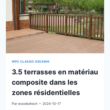
PITTORESQUE
LE
LONG
DE
LA
RIVIÈRE
DES
PERLES
WPC CLASSIC DECKING
3.5 terrasses en matériau
composite dans les
zones résidentielles
Par
woodedtech
2024-10-17