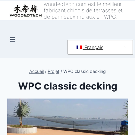
Skip
woodedtech.com est le meilleur
fabricant chinois de terrasses et
to
de panneaux muraux en WPC.
content
Français
Accueil
/
Projet
/
WPC classic decking
WPC classic decking