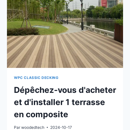
SONT
EXEMPTES
DE
FORMALDÉHYDE
ET
DE
MÉTAUX
LOURDS
ET
PEUVENT
ÊTRE
UTILISÉES
EN
WPC CLASSIC DECKING
TOUTE
Dépêchez-vous d'acheter
SÉCURITÉ.
et d'installer 1 terrasse
en composite
Par
woodedtech
2024-10-17