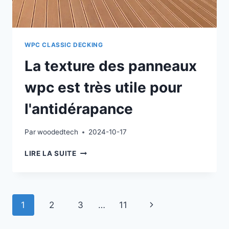
WPC CLASSIC DECKING
La texture des panneaux
wpc est très utile pour
l'antidérapance
Par
woodedtech
2024-10-17
LA
LIRE LA SUITE
TEXTURE
DES
PANNEAUX
WPC
Navigation
Page
1
2
3
…
11
EST
TRÈS
dans
suivante
UTILE