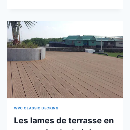
TERRASSES
EN
COMPOSITE
POUR
LES
QUAIS
SONT
TOTALEMENT
RÉSISTANTES
AUX
INTEMPÉRIES.
WPC CLASSIC DECKING
Les lames de terrasse en