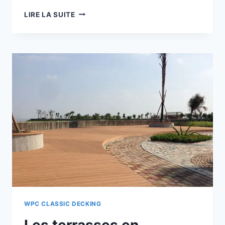
LES
LIRE LA SUITE
TERRASSES
EN
COMPOSITE
2
X
6
SONT
IMPERMÉABLES
ET
SANS
PEINTURE,
C'EST
VRAIMENT
UN
BON
MATÉRIAU.
WPC CLASSIC DECKING