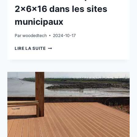
2x6x16 dans les sites
municipaux
Par
woodedtech
2024-10-17
TERRASSE
LIRE LA SUITE
EN
COMPOSITE
2X6X16
DANS
LES
SITES
MUNICIPAUX