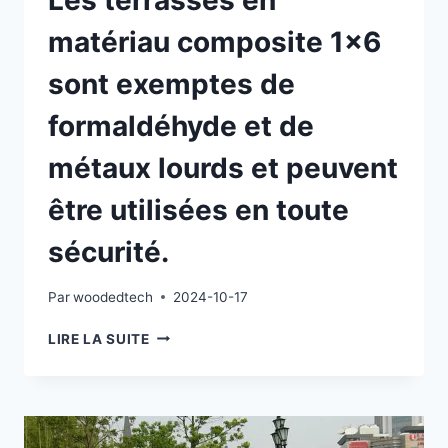
Les terrasses en
matériau composite 1×6
sont exemptes de
formaldéhyde et de
métaux lourds et peuvent
être utilisées en toute
sécurité.
Par
woodedtech
2024-10-17
LES
LIRE LA SUITE
TERRASSES
EN
MATÉRIAU
COMPOSITE
1×6