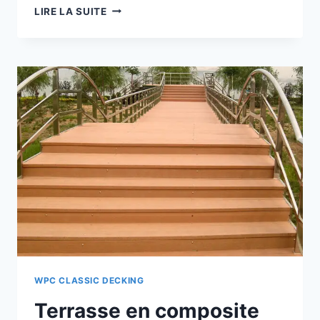
3.5
LIRE LA SUITE
TERRASSES
EN
MATÉRIAU
COMPOSITE
DANS
LES
ZONES
RÉSIDENTIELLES
WPC CLASSIC DECKING
Terrasse en composite