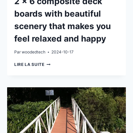
2 x 6 composite deck
boards with beautiful
scenery that makes you
feel relaxed and happy
Par
woodedtech
2024-10-17
2
LIRE LA SUITE
X
6
COMPOSITE
DECK
BOARDS
WITH
BEAUTIFUL
SCENERY
THAT
MAKES
YOU