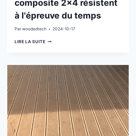
composite 2×4 résistent
à l'épreuve du temps
Par
woodedtech
2024-10-17
LES
LIRE LA SUITE
LAMES
DE
TERRASSE
EN
COMPOSITE
2×4
RÉSISTENT
À
L'ÉPREUVE
DU
TEMPS