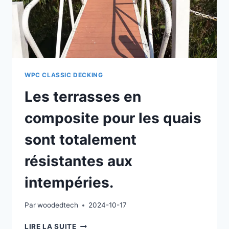
FEEL
RELAXED
AND
HAPPY
WPC CLASSIC DECKING
Les terrasses en
composite pour les quais
sont totalement
résistantes aux
intempéries.
Par
woodedtech
2024-10-17
LES
LIRE LA SUITE