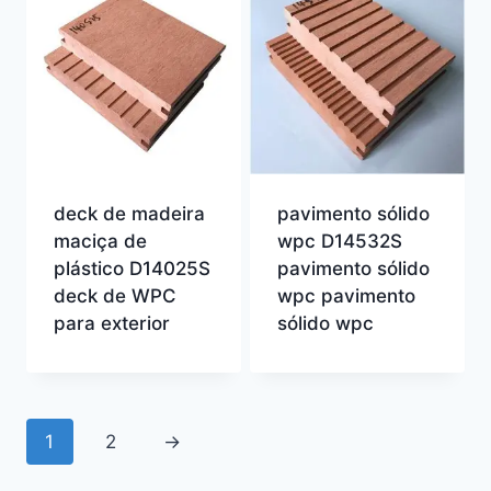
deck de madeira
pavimento sólido
maciça de
wpc D14532S
plástico D14025S
pavimento sólido
deck de WPC
wpc pavimento
para exterior
sólido wpc
1
2
→