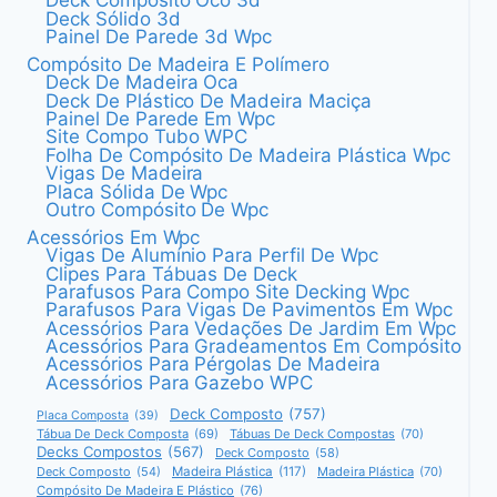
Deck Compósito Oco 3d
Deck Sólido 3d
Painel De Parede 3d Wpc
Compósito De Madeira E Polímero
Deck De Madeira Oca
Deck De Plástico De Madeira Maciça
Painel De Parede Em Wpc
Site Compo Tubo WPC
Folha De Compósito De Madeira Plástica Wpc
Vigas De Madeira
Placa Sólida De Wpc
Outro Compósito De Wpc
Acessórios Em Wpc
Vigas De Alumínio Para Perfil De Wpc
Clipes Para Tábuas De Deck
Parafusos Para Compo Site Decking Wpc
Parafusos Para Vigas De Pavimentos Em Wpc
Acessórios Para Vedações De Jardim Em Wpc
Acessórios Para Gradeamentos Em Compósito
Acessórios Para Pérgolas De Madeira
Acessórios Para Gazebo WPC
Deck Composto
(757)
Placa Composta
(39)
Tábua De Deck Composta
(69)
Tábuas De Deck Compostas
(70)
Decks Compostos
(567)
Deck Composto
(58)
Deck Composto
(54)
Madeira Plástica
(117)
Madeira Plástica
(70)
Compósito De Madeira E Plástico
(76)