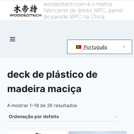
Saltar
woodedtech.com é o melhor
fabricante de decks WPC, painel
para
de parede WPC na China
o
conteúdo
Português
deck de plástico de
madeira maciça
A mostrar 1–18 de 26 resultados