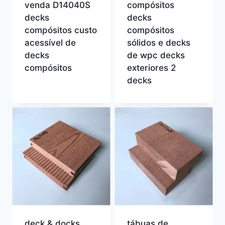
venda D14040S
compósitos
decks
decks
compósitos custo
compósitos
acessível de
sólidos e decks
decks
de wpc decks
compósitos
exteriores 2
decks
deck & docks
tábuas de