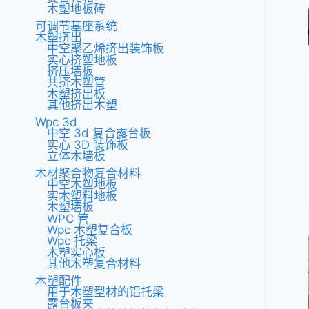
木塑地板砖
可调节基座系统
木塑挤出
中空聚乙烯挤出装饰板
实心挤塑地板
挤压墙板
共挤木塑管
木塑挤出板
其他挤出木塑
Wpc 3d
中空 3d 复合露台板
实心 3D 装饰板
立体木墙板
木材聚合物复合材料
中空木塑地板
实木塑料地板
木塑墙板
WPC 管
Wpc 木塑复合板
Wpc 托梁
木塑实心板
其他木塑复合材料
木塑配件
用于木塑型材的铝托梁
露台板夹