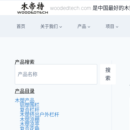
跳
woodedtech.com 是中国最
到
内
首页
关于我们
产品
项目
容
产品搜索
搜
索
产品目录
木塑产品
铝塑围栏
复合栏杆
木塑挤出户外栏杆
木塑凉棚
木塑凉亭
复合花箱