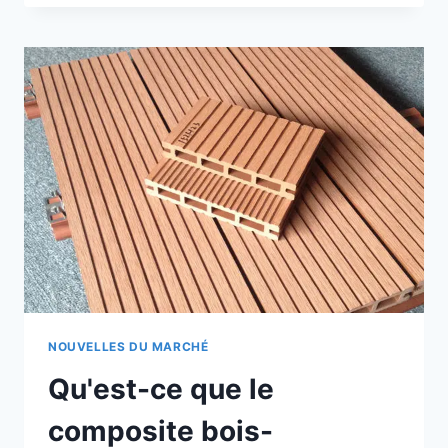
BOIS
COMPOSITE
:
COMPRENDRE
LES
DIFFÉRENTS
TYPES
DE
COMPOSITES
BOIS-
PLASTIQUE
NOUVELLES DU MARCHÉ
Qu'est-ce que le
composite bois-