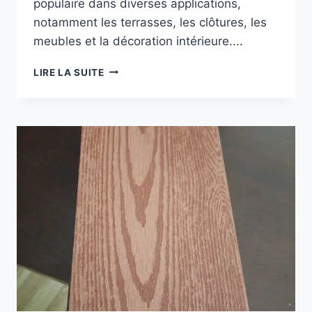
populaire dans diverses applications,
notamment les terrasses, les clôtures, les
meubles et la décoration intérieure....
QU'EST-
LIRE LA SUITE
CE
QUE
LE
COMPOSITE
BOIS-
PLASTIQUE
?
DÉCOUVREZ
LES
CARACTÉRISTIQUES
DES
COMPOSITES
EN
PLASTIQUE
DE
BOIS