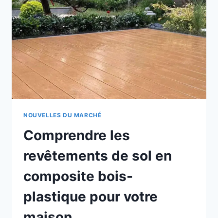
BOIS
COMPOSITE
?
COMPRENDRE
LES
REVÊTEMENTS
DE
SOL
EN
COMPOSITE
BOIS-
PLASTIQUE
NOUVELLES DU MARCHÉ
Comprendre les
revêtements de sol en
composite bois-
plastique pour votre
maison