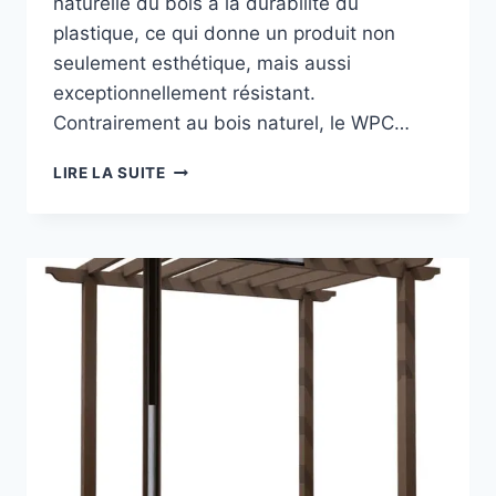
naturelle du bois à la durabilité du
plastique, ce qui donne un produit non
seulement esthétique, mais aussi
exceptionnellement résistant.
Contrairement au bois naturel, le WPC…
COMMENT
LIRE LA SUITE
INSTALLER
UN
TREILLIS
EN
COMPOSITE
BOIS-
PLASTIQUE
POUR
DES
STRUCTURES
DE
JARDIN
D'EXTÉRIEUR
DURABLES