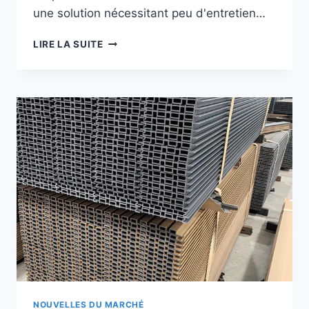
une solution nécessitant peu d'entretien…
ENTRETIEN
LIRE LA SUITE
DES
STRUCTURES
D'OMBRAGE
EN
COMPOSITE
BOIS-
PLASTIQUE
POUR
PROLONGER
LEUR
DURÉE
DE
VIE
EN
EXTÉRIEUR
NOUVELLES DU MARCHÉ