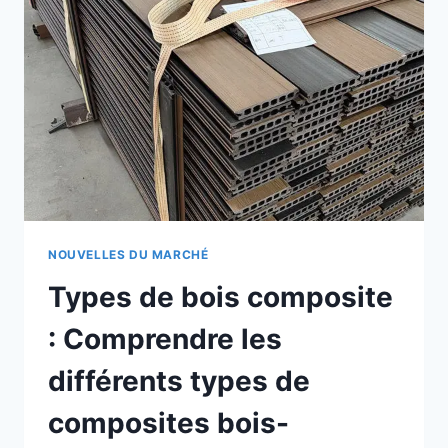
LES
AVANTAGES
DES
LAMES
DE
TERRASSE
EN
BOIS
COMPOSITE
EXTRUDÉ
NOUVELLES DU MARCHÉ
Types de bois composite
: Comprendre les
différents types de
composites bois-