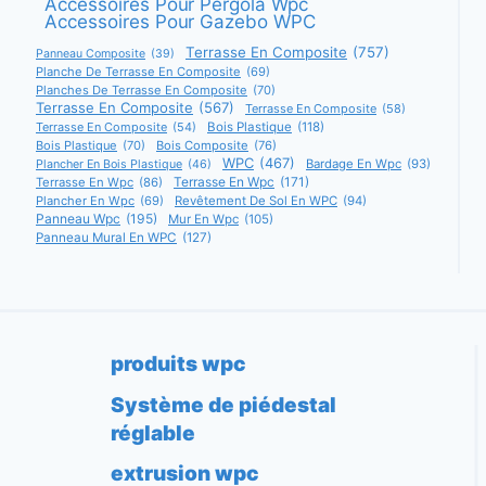
Accessoires Pour Pergola Wpc
Accessoires Pour Gazebo WPC
Terrasse En Composite
(757)
Panneau Composite
(39)
Planche De Terrasse En Composite
(69)
Planches De Terrasse En Composite
(70)
Terrasse En Composite
(567)
Terrasse En Composite
(58)
Terrasse En Composite
(54)
Bois Plastique
(118)
Bois Plastique
(70)
Bois Composite
(76)
WPC
(467)
Bardage En Wpc
(93)
Plancher En Bois Plastique
(46)
Terrasse En Wpc
(171)
Terrasse En Wpc
(86)
Plancher En Wpc
(69)
Revêtement De Sol En WPC
(94)
Panneau Wpc
(195)
Mur En Wpc
(105)
Panneau Mural En WPC
(127)
produits wpc
Système de piédestal
réglable
extrusion wpc