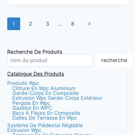
REVÊTEMENTS
DE
SOL
Navigation
Page
1
2
3
…
8
EN
COMPOSITE
dans
suivante
BOIS-
PLASTIQUE
les
POUR
Recherche De Produits
VOTRE
pages
recherche
MAISON
Catalogue Des Produits
Produits Wpc
Clôture En Wpc Aluminium
Garde-Corps En Composite
Extrusion Wpc Garde-Corps Extérieur
Pergola En Wpc
Gazebo En WPC
Bacs À Fleurs En Composite
Dalles De Terrasse En Wpc
Système De Piédestal Réglable
Extrusion Wpc