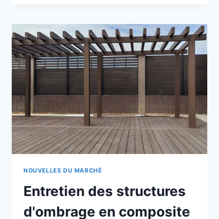
VIS
À
TIGE
EN
BOIS
POLYMÈRE
POUR
UNE
INSTALLATION
EN
EXTÉRIEUR
SÛRE
ET
FIABLE
NOUVELLES DU MARCHÉ
Entretien des structures
d'ombrage en composite