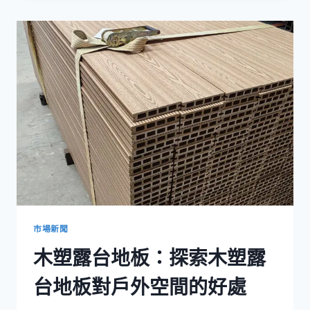
複
合
木
地
板
和
塑
膠
地
板，
可
長
期
使
用
市場新聞
木塑露台地板：探索木塑露
台地板對戶外空間的好處