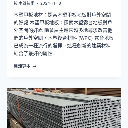
按
木質技術
2024-11-18
木塑甲板地材：探索木塑甲板地板對戶外空間
的好處 木塑甲板地板：探索木塑露台地板對戶
外空間的好處 隨著屋主越來越多地尋求改善他
們的戶外空間，木塑複合材料 (WPC) 露台地板
已成為一種流行的選擇。這種創新的建築材料
結合了最好的屬性...
木
閱讀更多
塑
露
台
地
板：
探
索
木
塑
露