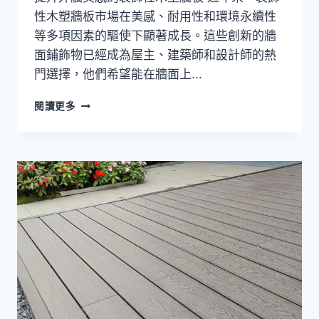
能
性木塑牆板市場在美感、耐用性和環境永續性
等多項因素的驅使下顯著成長。這些創新的牆
面鋪飾物已經成為屋主、建築師和設計師的熱
門選擇，他們希望能在牆面上...
裝
閱讀更多
飾
性
木
塑
牆
板，
提
升
外
牆
美
感