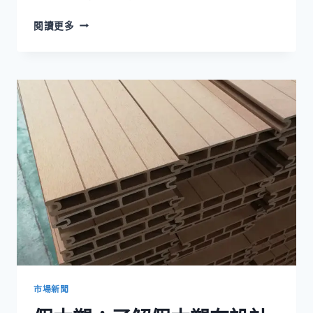
擠
閱讀更多
出
木
塑
複
合
地
板：
探
索
擠
出
木
塑
複
合
地
板
的
市場新聞
優