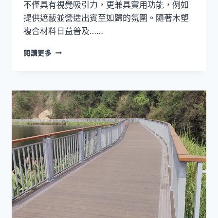
不僅具有視覺吸引力，更兼具實用功能，例如
提供遮蔽並營造出賓至如歸的氛圍。隨著木塑
複合材料日益普及……
適
閱讀更多
用
於
現
代
住
宅
及
商
業
建
築
入
口
的
木
塑