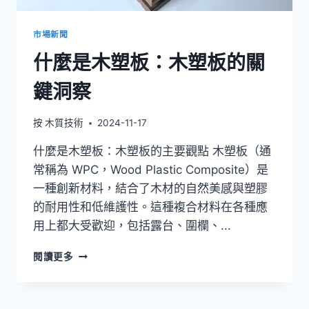
複
合
材
市場新聞
料
什麼是木塑板：木塑板的關
類
型
鍵洞察
按
木質技術
2024-11-17
什麼是木塑板：木塑板的主要觀點 木塑板（通
常稱為 WPC，Wood Plastic Composite）是
一種創新材料，結合了木材的自然美感與塑膠
的耐用性和低維護性。這種複合材料在各種應
用上都大受歡迎，包括露台、圍欄、...
什
閱讀更多
麼
是
木