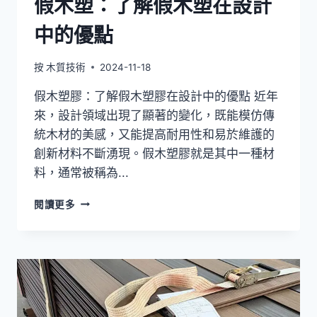
假木塑：了解假木塑在設計
點
中的優點
按
木質技術
2024-11-18
假木塑膠：了解假木塑膠在設計中的優點 近年
來，設計領域出現了顯著的變化，既能模仿傳
統木材的美感，又能提高耐用性和易於維護的
創新材料不斷湧現。假木塑膠就是其中一種材
料，通常被稱為...
假
閱讀更多
木
塑：
了
解
假
木
塑