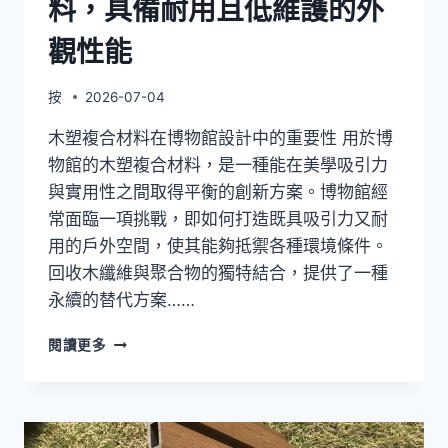
料，具備耐用且低維護的外
方
案
觀性能
按
2026-07-04
木塑複合材料在博物館設計中的重要性 用於博
物館的木塑複合材料，是一種能在美學吸引力
與實用性之間取得平衡的創新方案。博物館經
常面臨一項挑戰，即如何打造既具吸引力又耐
用的戶外空間，使其能夠抵禦各種環境條件。
回收木纖維與聚合物的獨特結合，提供了一種
永續的替代方案……
專
閱讀更多
為
博
物
館
設