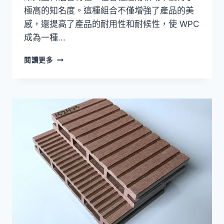
極高的知名度。這種組合不僅增強了產品的美
感，還提高了產品的耐用性和耐候性，使 WPC
成為一種...
木
閱讀更多
塑
複
合
材
料
的
種
類：
瞭
解
不
同
的
木
塑