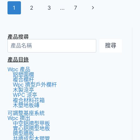
塑
頁
下
1
2
3
...
7
板：
木
面
一
塑
板
頁
導
的
產品搜尋
關
覽
搜尋
鍵
洞
產品目錄
察
Wpc 產品
鋁塑圍欄
複合欄杆
Wpc 擠型戶外欄杆
木製涼亭
WPC 涼亭
複合材料花箱
木塑地板磚
可調整基座系統
Wpc 擠出
中空鋁擠型甲板
實心鋁擠型地板
擠型牆板
共擠成型木塑管