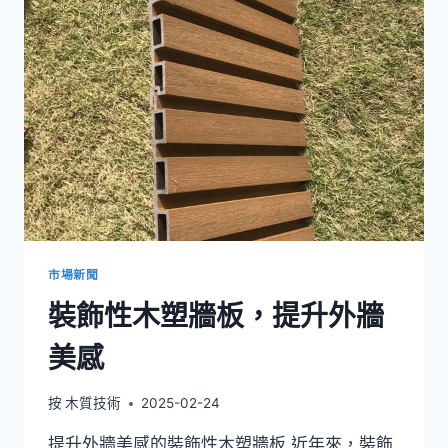
計
的
「COLONNADE」
木
塑
複
合
材
料，
具
備
耐
用
市場新聞
且
裝飾性木塑牆板，提升外牆
低
維
美感
護
的
外
按
木質技術
2025-02-24
觀
性
提升外牆美感的裝飾性木塑牆板 近年來，裝飾