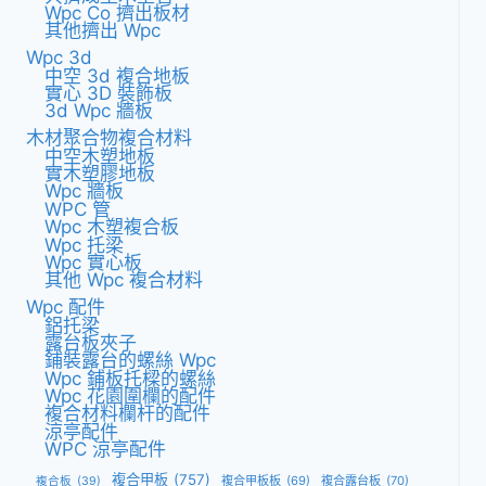
Wpc Co 擠出板材
其他擠出 Wpc
Wpc 3d
中空 3d 複合地板
實心 3D 裝飾板
3d Wpc 牆板
木材聚合物複合材料
中空木塑地板
實木塑膠地板
Wpc 牆板
WPC 管
Wpc 木塑複合板
Wpc 托梁
Wpc 實心板
其他 Wpc 複合材料
Wpc 配件
鋁托梁
露台板夾子
鋪裝露台的螺絲 Wpc
Wpc 鋪板托樑的螺絲
Wpc 花園圍欄的配件
複合材料欄杆的配件
涼亭配件
WPC 涼亭配件
複合甲板
(757)
複合甲板板
(69)
複合露台板
(70)
複合板
(39)