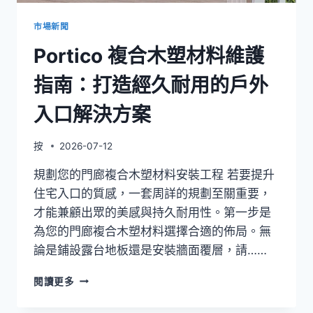
複
合
市場新聞
材
Portico 複合木塑材料維護
料
門
指南：打造經久耐用的戶外
廊
設
入口解決方案
計
按
2026-07-12
規劃您的門廊複合木塑材料安裝工程 若要提升
住宅入口的質感，一套周詳的規劃至關重要，
才能兼顧出眾的美感與持久耐用性。第一步是
為您的門廊複合木塑材料選擇合適的佈局。無
論是鋪設露台地板還是安裝牆面覆層，請……
PORTICO
閱讀更多
複
合