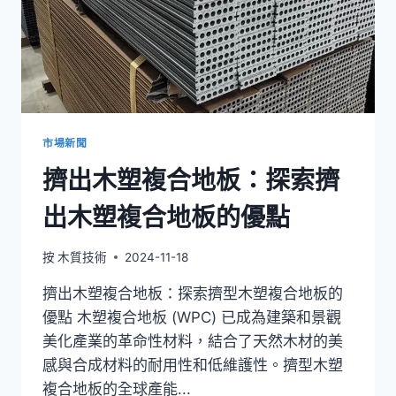
台
地
板
對
戶
外
空
間
市場新聞
的
擠出木塑複合地板：探索擠
好
處
出木塑複合地板的優點
按
木質技術
2024-11-18
擠出木塑複合地板：探索擠型木塑複合地板的
優點 木塑複合地板 (WPC) 已成為建築和景觀
美化產業的革命性材料，結合了天然木材的美
感與合成材料的耐用性和低維護性。擠型木塑
複合地板的全球產能...