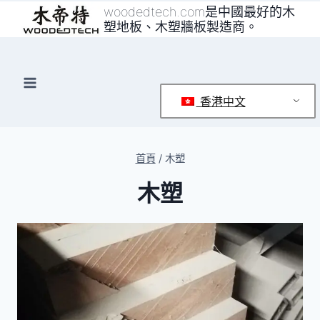
跳
woodedtech.com是中國最好的木
塑地板、木塑牆板製造商。
至
內
容
香港中文
首頁
/
木塑
木塑