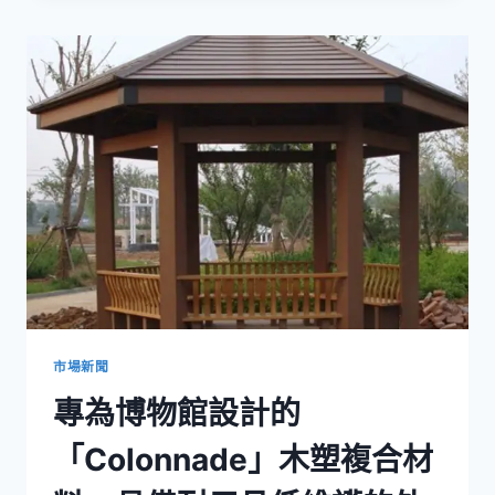
木
塑
材
料
維
護
指
南：
打
造
經
久
耐
用
的
戶
市場新聞
外
專為博物館設計的
入
口
「Colonnade」木塑複合材
解
決