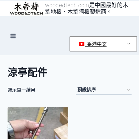
跳
woodedtech.com是中國最好的木
塑地板、木塑牆板製造商。
至
內
容
香港中文
涼亭配件
顯示單一結果