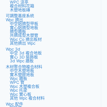
WPC 涼亭
複合材料花箱
木塑地板磚
可調整基座系統
Wpc 擠出
中空鋁擠型甲板
實心鋁擠型地板
擠型牆板
共擠成型木塑管
Wpc Co 擠出板材
其他擠出 Wpc
Wpc 3d
中空 3d 複合地板
實心 3D 裝飾板
3d Wpc 牆板
木材聚合物複合材料
中空木塑地板
實木塑膠地板
Wpc 牆板
WPC 管
Wpc 木塑複合板
Wpc 托梁
Wpc 實心板
其他 Wpc 複合材料
Wpc 配件