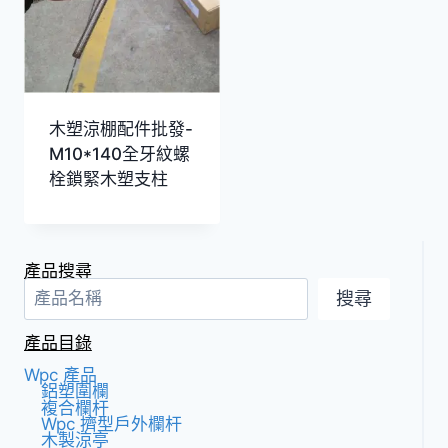
木塑涼棚配件批發-
M10*140全牙紋螺
栓鎖緊木塑支柱
產品搜尋
搜尋
產品目錄
Wpc 產品
鋁塑圍欄
複合欄杆
Wpc 擠型戶外欄杆
木製涼亭