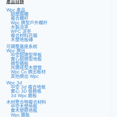
產品目錄
Wpc 產品
鋁塑圍欄
複合欄杆
Wpc 擠型戶外欄杆
木製涼亭
WPC 涼亭
複合材料花箱
木塑地板磚
可調整基座系統
Wpc 擠出
中空鋁擠型甲板
實心鋁擠型地板
擠型牆板
共擠成型木塑管
Wpc Co 擠出板材
其他擠出 Wpc
Wpc 3d
中空 3d 複合地板
實心 3D 裝飾板
3d Wpc 牆板
木材聚合物複合材料
中空木塑地板
實木塑膠地板
Wpc 牆板