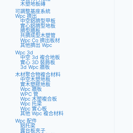
木塑地板磚
可調整基座系統
Wpc 擠出
中空鋁擠型甲板
實心鋁擠型地板
擠型牆板
共擠成型木塑管
Wpc Co 擠出板材
其他擠出 Wpc
Wpc 3d
中空 3d 複合地板
實心 3D 裝飾板
3d Wpc 牆板
木材聚合物複合材料
中空木塑地板
實木塑膠地板
Wpc 牆板
WPC 管
Wpc 木塑複合板
Wpc 托梁
Wpc 實心板
其他 Wpc 複合材料
Wpc 配件
鋁托梁
露台板夾子