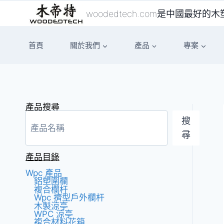
跳
woodedtech.com是中國最
至
內
首頁
關於我們
產品
專案
容
產品搜尋
搜
尋
產品目錄
Wpc 產品
鋁塑圍欄
複合欄杆
Wpc 擠型戶外欄杆
木製涼亭
WPC 涼亭
複合材料花箱