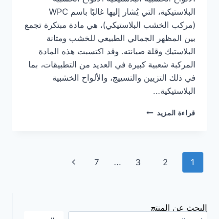
البلاستيكية، التي يُشار إليها غالبًا باسم WPC
(مركب الخشب البلاستيكي)، هي مادة مبتكرة تجمع
بين المظهر الجمالي الطبيعي للخشب ومتانة
البلاستيك وقلة صيانته. وقد اكتسبت هذه المادة
المركبة شعبية كبيرة في العديد من التطبيقات، بما
في ذلك التزيين والتسييج، والألواح الخشبية
البلاستيكية...
ما
قراءة المزيد
هي
الألواح
الخشبية
البلاستيكية:
تصفح
الصفحة
7
...
3
2
1
رؤى
أساسية
الصفحة
التالية
عن
الألواح
الخشبية
البحث عن المنتج
البلاستيكية