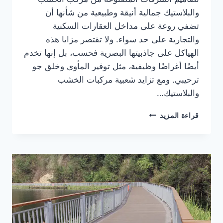
والبلاستيك جمالية أنيقة وطبيعية من شأنها أن
تضفي روعة على مداخل العقارات السكنية
والتجارية على حد سواء. ولا تقتصر مزايا هذه
الهياكل على جاذبيتها البصرية فحسب، بل إنها تخدم
أيضًا أغراضًا وظيفية، مثل توفير المأوى وخلق جو
ترحيبي. ومع تزايد شعبية مركبات الخشب
والبلاستيك…
تصاميم
قراءة المزيد
أروقة
من
الخشب
والبلاستيك
لمداخل
المباني
السكنية
والتجارية
الحديثة