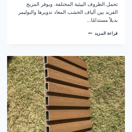
تحمل الظروف البيئية المختلفة. ويوفر المزيج
الفريد بين ألياف الخشب المعاد تدويرها والبوليمر
بديلاً مستدامًا…
أعمدة
قراءة المزيد
من
الخشب
البلاستيكي
للمتاحف
تتميز
بأداء
خارجي
متين
ولا
يتطلب
صيانة
كثيرة