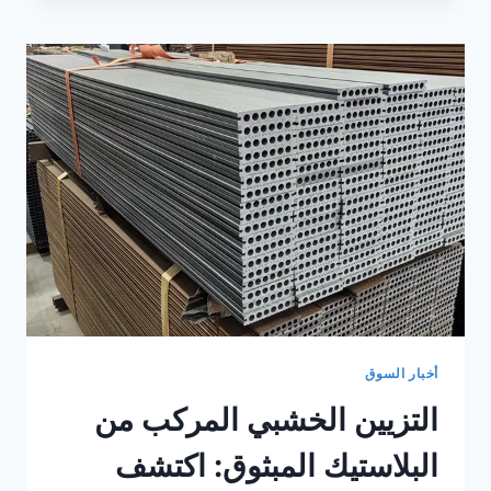
الخشبية
البلاستيكية:
اكتشف
فوائد
أرضيات
السطح
الخشبية
البلاستيكية
لمساحاتك
الخارجية
أخبار السوق
التزيين الخشبي المركب من
البلاستيك المبثوق: اكتشف