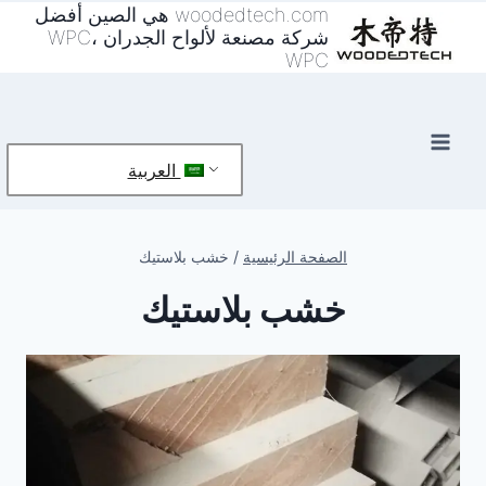
خطي
woodedtech.com هي الصين أفضل
شركة مصنعة لألواح الجدران WPC،
لى
WPC
لمحتوى
العربية
الصفحة الرئيسية
/
خشب بلاستيك
خشب بلاستيك