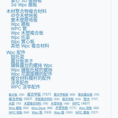
實心 3D 裝飾板
3d Wpc 牆板
木材聚合物複合材料
中空木塑地板
實木塑膠地板
Wpc 牆板
WPC 管
Wpc 木塑複合板
Wpc 托梁
Wpc 實心板
其他 Wpc 複合材料
Wpc 配件
鋁托梁
露台板夾子
鋪裝露台的螺絲 Wpc
Wpc 鋪板托樑的螺絲
Wpc 花園圍欄的配件
複合材料欄杆的配件
涼亭配件
WPC 涼亭配件
複合甲板
(757)
複合甲板板
(69)
複合露台板
(70)
複合板
(39)
複合地板
(567)
甲板複合材料
(58)
複合地板
(54)
塑木
(117)
WPC
(467)
木塑
(70)
木塑複合材料
(76)
木塑地板
(46)
木塑地板
(171)
Wpc 疊板
(93)
Wpc Deck
(86)
Wpc 地板
(69)
Wpc 板
(195)
WPC 地板
(94)
Wpc 牆
(105)
WPC 牆板
(127)