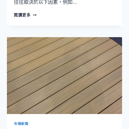
往往取決於以下因素，例如...
複
閱讀更多
合
材
質
與
木
質
露
台
哪
種
更
適
合
您
的
房
屋
市場新聞