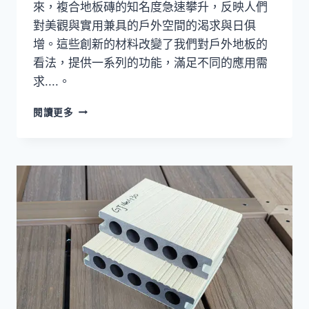
來，複合地板磚的知名度急速攀升，反映人們
對美觀與實用兼具的戶外空間的渴求與日俱
增。這些創新的材料改變了我們對戶外地板的
看法，提供一系列的功能，滿足不同的應用需
求....。
瞭
閱讀更多
解
多
用
途
複
合
地
板
磚
的
特
性