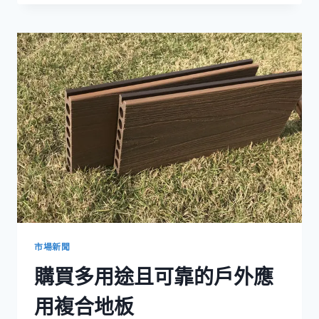
的
下
一
個
戶
外
工
程
提
供
可
靠
的
廉
價
複
合
市場新聞
地
購買多用途且可靠的戶外應
板
用複合地板