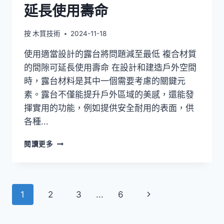
延長使用壽命
按
木質技術
2024-11-18
使用適當設計的露台將問題減至最低 複合材質
的間隙可延長使用壽命 在設計和建造戶外空間
時，露台材料是其中一個需要考慮的關鍵元
素。露台不僅能提升戶外區域的美感，還能發
揮實用的功能，例如提供安全耐用的表面，供
各種...
使
閱讀更多
用
適
當
設
頁
下
1
2
3
...
6
計
的
面
一
露