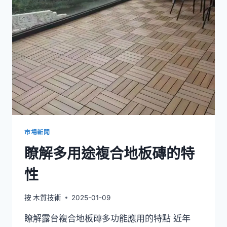
一
個
項
目
比
較
露
台
複
合
材
料
價
市場新聞
格
瞭解多用途複合地板磚的特
性
按
木質技術
2025-01-09
瞭解露台複合地板磚多功能應用的特點 近年