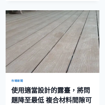
代
家
居
設
計
中
使
用
白
色
複
合
材
質
露
台
的
市場新聞
優
使用適當設計的露臺，將問
勢
題降至最低 複合材料間隙可