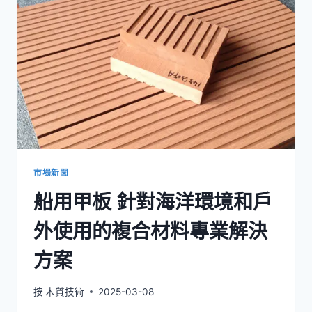
料
高
性
能
戶
外
應
用
材
料
市場新聞
船用甲板 針對海洋環境和戶
外使用的複合材料專業解決
方案
按
木質技術
2025-03-08