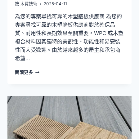
按
木質技術
2025-04-11
為您的專案尋找可靠的木塑牆板供應商 為您的
專案尋找可靠的木塑牆板供應商對於確保品
質、耐用性和長期效果至關重要。WPC 或木塑
複合材料因其獨特的美觀性、功能性和易安裝
性而大受歡迎。由於越來越多的屋主和承包商
希望...
為
閱讀更多
您
的
項
目
尋
找
可
靠
的
木