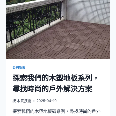
牆
木
塑
牆
板
選
項
提
升
您
的
居
家
公司新聞
品
探索我們的木塑地板系列，
質
尋找時尚的戶外解決方案
按
木質技術
2025-04-10
探索我們的木塑地板磚系列，尋找時尚的戶外