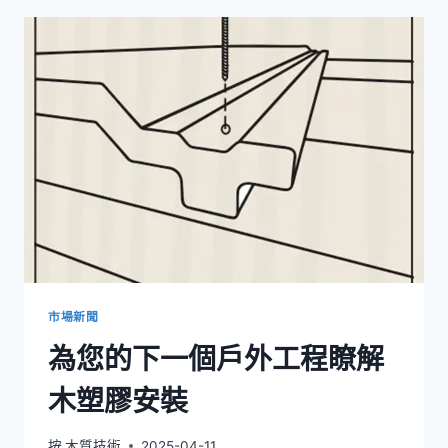
外
活
動
的
塑
木
涼
亭，
具
備
耐
候
性
強
的
市場新聞
特
為您的下一個戶外工程瞭解
性
木塑膠安裝
按
木質技術
2025-04-11