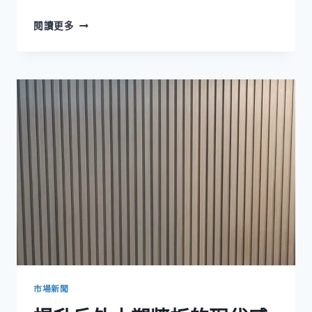
享
閱讀更多
受
美
麗
泳
池
區
的
WPC
泳
池
解
決
方
案
市場新聞