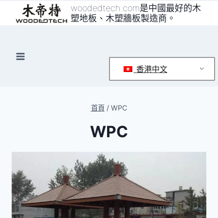
跳
woodedtech.com是中國最好的木
塑地板、木塑牆板製造商。
至
內
容
香港中文
首頁
/
WPC
WPC