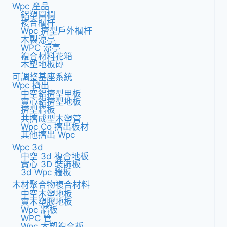
尚
Wpc 產品
的
鋁塑圍欄
複合欄杆
戶
Wpc 擠型戶外欄杆
外
木製涼亭
解
WPC 涼亭
決
複合材料花箱
木塑地板磚
方
可調整基座系統
案
Wpc 擠出
中空鋁擠型甲板
實心鋁擠型地板
擠型牆板
共擠成型木塑管
Wpc Co 擠出板材
其他擠出 Wpc
Wpc 3d
中空 3d 複合地板
實心 3D 裝飾板
3d Wpc 牆板
木材聚合物複合材料
中空木塑地板
實木塑膠地板
Wpc 牆板
WPC 管
Wpc 木塑複合板