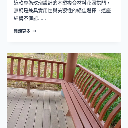
這款專為玫瑰設計的木塑複合材料花園拱門，
無疑是兼具實用性與美觀性的絕佳選擇。這座
結構不僅能……
採
閱讀更多
用
耐
用
且
耐
候
的
結
構
製
成
的
木
塑
複
合