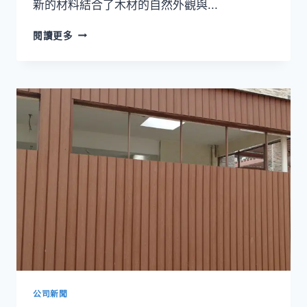
新的材料結合了木材的自然外觀與...
為
閱讀更多
您
的
下
一
個
戶
外
工
程
尋
找
最
佳
的
木
塑
板
公司新聞