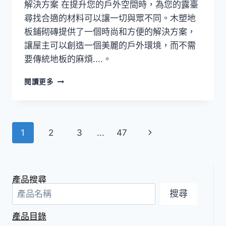
解決方案 在提升您的戶外空間時，為您的露臺
尋找合適的材料可以讓一切與眾不同。木塑地
板鋪砌磚提供了一個時尚和方便的解決方案，
讓屋主可以創造一個美麗的戶外環境，而不需
要傳統地板的麻煩....。
探
閱讀更多
索
我
們
的
頁
下
1
2
3
...
47
木
塑
面
一
地
板
頁
導
系
產品搜尋
列，
覽
搜尋
尋
找
產品目錄
時