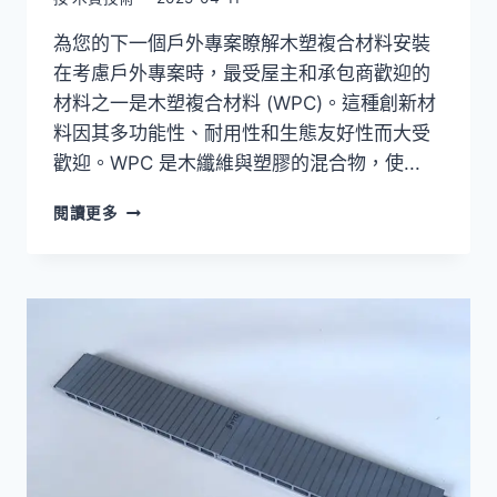
為您的下一個戶外專案瞭解木塑複合材料安裝
在考慮戶外專案時，最受屋主和承包商歡迎的
材料之一是木塑複合材料 (WPC)。這種創新材
料因其多功能性、耐用性和生態友好性而大受
歡迎。WPC 是木纖維與塑膠的混合物，使...
為
閱讀更多
您
的
下
一
個
戶
外
工
程
瞭
解
木