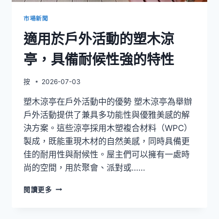
材
料
市場新聞
玫
適用於戶外活動的塑木涼
瑰
花
亭，具備耐候性強的特性
園
拱
門
按
2026-07-03
塑木涼亭在戶外活動中的優勢 塑木涼亭為舉辦
戶外活動提供了兼具多功能性與優雅美感的解
決方案。這些涼亭採用木塑複合材料（WPC）
製成，既能重現木材的自然美感，同時具備更
佳的耐用性與耐候性。屋主們可以擁有一處時
尚的空間，用於聚會、派對或……
適
閱讀更多
用
於
戶