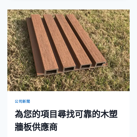
塑
牆
板
提
升
家
居
美
感
公司新聞
為您的項目尋找可靠的木塑
牆板供應商