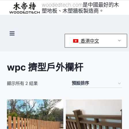
跳
woodedtech.com是中國最好的木
塑地板、木塑牆板製造商。
至
內
容
香港中文
wpc 擠型戶外欄杆
顯示所有 2 結果