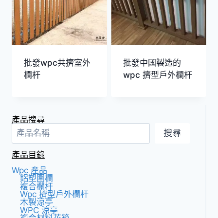
批發wpc共擠室外
批發中國製造的
欄杆
wpc 擠型戶外欄杆
產品搜尋
搜尋
產品目錄
Wpc 產品
鋁塑圍欄
複合欄杆
Wpc 擠型戶外欄杆
木製涼亭
WPC 涼亭