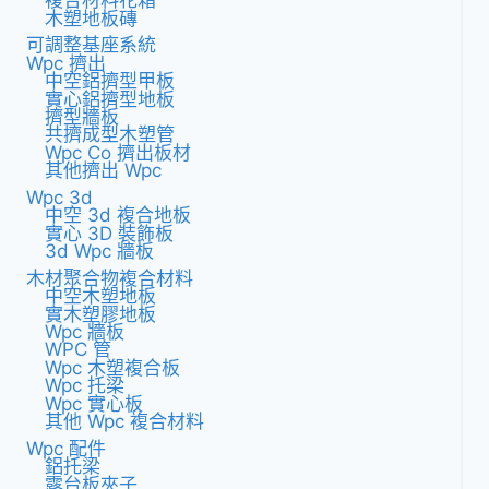
複合材料花箱
木塑地板磚
可調整基座系統
Wpc 擠出
中空鋁擠型甲板
實心鋁擠型地板
擠型牆板
共擠成型木塑管
Wpc Co 擠出板材
其他擠出 Wpc
Wpc 3d
中空 3d 複合地板
實心 3D 裝飾板
3d Wpc 牆板
木材聚合物複合材料
中空木塑地板
實木塑膠地板
Wpc 牆板
WPC 管
Wpc 木塑複合板
Wpc 托梁
Wpc 實心板
其他 Wpc 複合材料
Wpc 配件
鋁托梁
露台板夾子