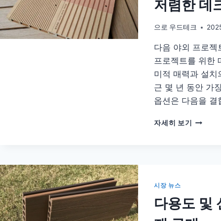
저렴한 데
위
한
보
으로
우드테크
202
트
다음 야외 프로젝
데
크
프로젝트를 위한 
복
미적 매력과 설치
합
근 몇 년 동안 가
재
전
옵션은 다음을 결
문
솔
다
자세히 보기
루
음
션
야
외
프
로
젝
시장 뉴스
트
다용도 및 
를
위