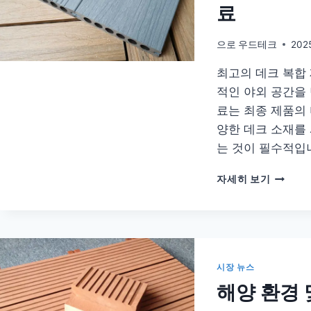
료
한
최
고
으로
우드테크
202
의
최고의 데크 복합
데
크
적인 야외 공간을 
합
료는 최종 제품의 
성
양한 데크 소재를
물
신
는 것이 필수적입니
뢰
할
최
자세히 보기
수
고
있
의
는
데
옵
크
션
복
합
시장 뉴스
재
해양 환경 
료
실