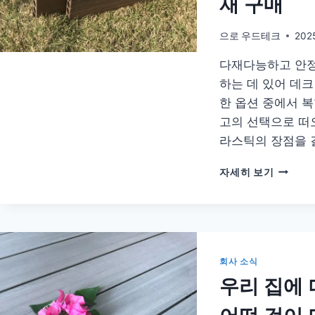
재 구매
한
믿
을
으로
우드테크
202
수
다재다능하고 안정
있
는
하는 데 있어 데크
저
한 옵션 중에서 
렴
고의 선택으로 떠
한
데
라스틱의 장점을 
크
합
다
자세히 보기
성
용
물
도
및
신
뢰
성
회사 소식
있
우리 집에 
는
실