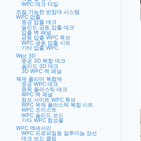
WPC 데크 타일
조절 가능한 받침대 시스템
WPC 압출
중공 압출 데크
솔리드 공동 압출 데크
압출 벽 패널
공동 압출 WPC 튜브
WPC 공동 압출 시트
기타 압출 WPC
Wpc 3D
중공 3D 복합 데크
솔리드 3D 데크
3D WPC 벽 패널
목재 폴리머 복합재
중공 WPC 데크
원목 플라스틱 데크
WPC 벽 패널
컴포 사이트 WPC 튜브
WPC 목재 플라스틱 복합 시트
WPC 조이스트
WPC 솔리드 보드
기타 WPC 합성물
WPC 액세서리
WPC 프로파일용 알루미늄 장선
데크 보드 클립