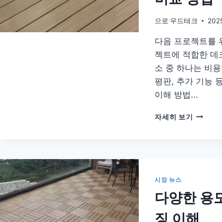
재
와
으로
우드테크
202
목
다음 프로젝트를 
재
중
젝트에 적합한 데
어
소 중 하나는 비용
떤
평판, 추가 기능 
것
이
이해 방법...
더
좋
다
자세히 보기
을
음
까
프
요?
로
젝
트
를
시장 뉴스
위
다양한 용도
한
데
징 이해
크