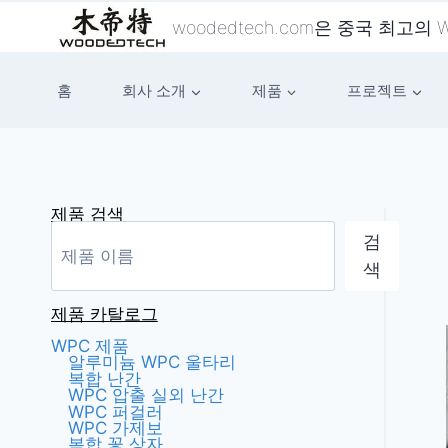
콘
woodedtech.com은 중국 최고의
텐
츠
홈
회사 소개
제품
프로젝트
로
건
너
뛰
기
제품 검색
검
색
제품 카탈로그
WPC 제품
알루미늄 WPC 울타리
복합 난간
WPC 압출 실외 난간
WPC 퍼걸러
WPC 가제보
복합 꽃 상자