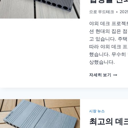
으로
우드테크
202
야외 데크 프로젝
션 현대의 집은 
고 있습니다. 주
따라 야외 데크 
했습니다. 무수히
상했습니다.
야
자세히 보기
외
데
크
프
로
젝
시장 뉴스
트
최고의 데크
를
위