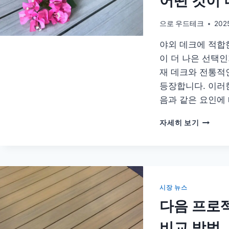
어떤 것이 
외
용
데
으로
우드테크
202
크
야외 데크에 적합한
복
합
이 더 나은 선택인
재
재 데크와 전통적
구
등장합니다. 이러
매
음과 같은 요인에
우
자세히 보기
리
집
에
더
좋
은
시장 뉴스
데
다음 프로
크
합
비교 방법
성