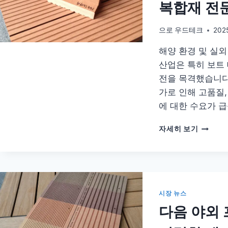
복합재 전
외
용
고
으로
우드테크
202
성
해양 환경 및 실외
능
재
산업은 특히 보트
료
전을 목격했습니다
가로 인해 고품질
에 대한 수요가 
해
자세히 보기
양
환
경
및
실
외
시장 뉴스
사
다음 야외 
용
을