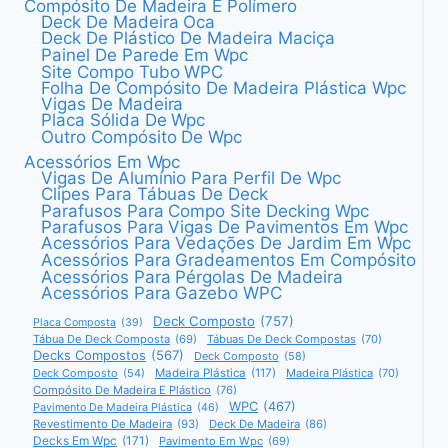
Compósito De Madeira E Polímero
Deck De Madeira Oca
Deck De Plástico De Madeira Maciça
Painel De Parede Em Wpc
Site Compo Tubo WPC
Folha De Compósito De Madeira Plástica Wpc
Vigas De Madeira
Placa Sólida De Wpc
Outro Compósito De Wpc
Acessórios Em Wpc
Vigas De Alumínio Para Perfil De Wpc
Clipes Para Tábuas De Deck
Parafusos Para Compo Site Decking Wpc
Parafusos Para Vigas De Pavimentos Em Wpc
Acessórios Para Vedações De Jardim Em Wpc
Acessórios Para Gradeamentos Em Compósito
Acessórios Para Pérgolas De Madeira
Acessórios Para Gazebo WPC
Deck Composto
(757)
Placa Composta
(39)
Tábua De Deck Composta
(69)
Tábuas De Deck Compostas
(70)
Decks Compostos
(567)
Deck Composto
(58)
Deck Composto
(54)
Madeira Plástica
(117)
Madeira Plástica
(70)
Compósito De Madeira E Plástico
(76)
WPC
(467)
Pavimento De Madeira Plástica
(46)
Revestimento De Madeira
(93)
Deck De Madeira
(86)
Decks Em Wpc
(171)
Pavimento Em Wpc
(69)