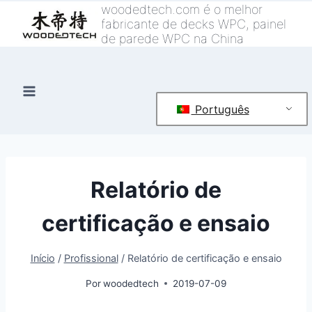
Saltar
woodedtech.com é o melhor
fabricante de decks WPC, painel
para
de parede WPC na China
o
conteúdo
Português
Relatório de
certificação e ensaio
Início
/
Profissional
/
Relatório de certificação e ensaio
Por
woodedtech
2019-07-09