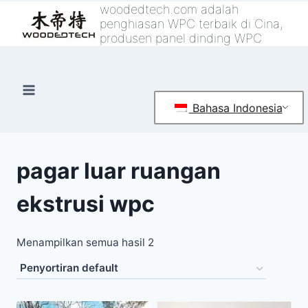
Loncat
woodedtech.com adalah
penghiasan WPC terbaik di Cina,
ke
produsen panel dinding WPC
konten
Bahasa Indonesia
pagar luar ruangan
ekstrusi wpc
Menampilkan semua hasil 2