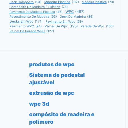
Deck Composto
(54)
Madeira Plástica
(117)
Madeira Plástica
(70)
Compósito De Madeira E Plástico
(76)
WPC
(467)
Pavimento De Madeira Plástica
(46)
Revestimento De Madeira
(93)
Deck De Madeira
(86)
Decks Em Wpc
(171)
Pavimento Em Wpc
(69)
Painel De Wpc
(195)
Pavimento WPC
(94)
Parede De Wpc
(105)
Painel De Parede WPC
(127)
produtos de wpc
Sistema de pedestal
ajustável
extrusão de wpc
wpc 3d
compósito de madeira e
polímero