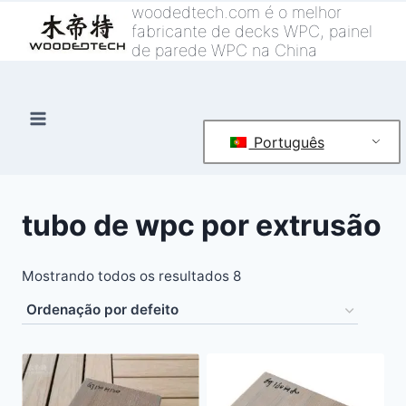
Saltar
woodedtech.com é o melhor
fabricante de decks WPC, painel
para
de parede WPC na China
o
conteúdo
Português
tubo de wpc por extrusão
Mostrando todos os resultados 8