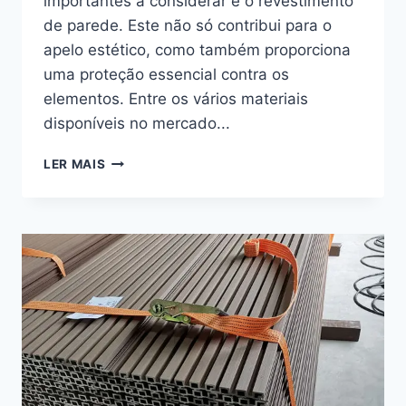
importantes a considerar é o revestimento
de parede. Este não só contribui para o
apelo estético, como também proporciona
uma proteção essencial contra os
elementos. Entre os vários materiais
disponíveis no mercado...
REVESTIMENTO
LER MAIS
DE
PAREDE
EXTERIOR
EM
WPC:
REVESTIMENTO
DE
PAREDE
EXTERIOR
EM
WPC
DURÁVEL