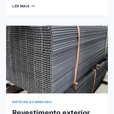
COMO
LER MAIS
INSTALAR
O
REVESTIMENTO
DE
PAREDE
WPC:
DICAS
PARA
INSTALAR
EFICAZMENTE
O
REVESTIMENTO
DE
PAREDE
WPC
NOTÍCIAS DO MERCADO
Revestimento exterior