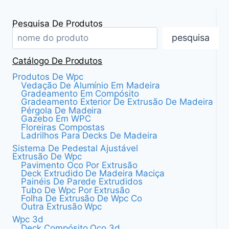
SUA
página
CASA
Pesquisa De Produtos
COM
pesquisa
O
REVESTIMENTO
Catálogo De Produtos
EXTERNO
DE
Produtos De Wpc
WPC
Vedação De Alumínio Em Madeira
Gradeamento Em Compósito
Gradeamento Exterior De Extrusão De Madeira
Pérgola De Madeira
Gazebo Em WPC
Floreiras Compostas
Ladrilhos Para Decks De Madeira
Sistema De Pedestal Ajustável
Extrusão De Wpc
Pavimento Oco Por Extrusão
Deck Extrudido De Madeira Maciça
Painéis De Parede Extrudidos
Tubo De Wpc Por Extrusão
Folha De Extrusão De Wpc Co
Outra Extrusão Wpc
Wpc 3d
Deck Compósito Oco 3d