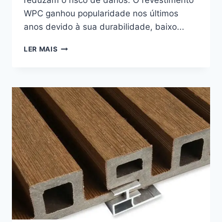
reduzam o risco de danos. O revestimento
WPC ganhou popularidade nos últimos
anos devido à sua durabilidade, baixo...
COMO
LER MAIS
CORTAR
REVESTIMENTOS
WPC:
UM
GUIA
PARA
CORTAR
EFICAZMENTE
O
REVESTIMENTO
WPC