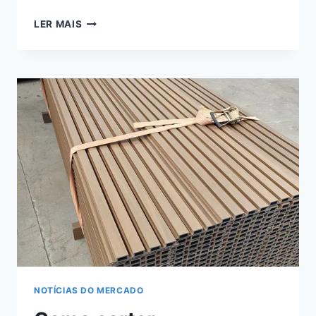
AS
LER MAIS
VANTAGENS
DO
REVESTIMENTO
DE
PAREDE
DE
MADEIRA
WPC
PARA
DESIGN
EXTERIOR
NOTÍCIAS DO MERCADO