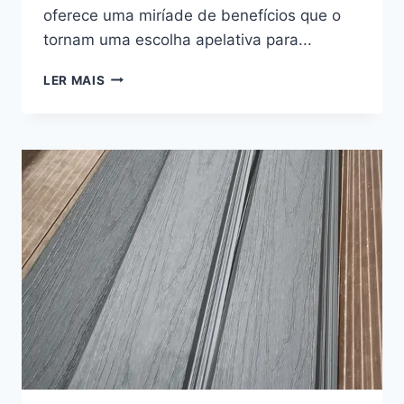
oferece uma miríade de benefícios que o
tornam uma escolha apelativa para...
REVESTIMENTO
LER MAIS
EXTERIOR
EM
WPC:
OS
BENEFÍCIOS
DA
UTILIZAÇÃO
DE
REVESTIMENTOS
EXTERIORES
EM
WPC
PARA
A
SUA
CASA