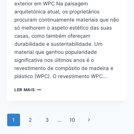
exterior em WPC Na paisagem
arquitetónica atual, os proprietários
procuram continuamente materiais que não
só melhorem o aspeto estético das suas
casas, como também ofereçam
durabilidade e sustentabilidade. Um
material que ganhou popularidade
significativa nos últimos anos é o
revestimento de compósito de madeira e
plástico (WPC). O revestimento WPC...
REVESTIMENTO
LER MAIS
EXTERIOR
EM
WPC:
MELHORE
Navegação
Página
1
2
3
...
10
O
EXTERIOR
na
seguinte
DA