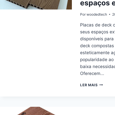
espaços e
NO
EXTERIO
Por
woodedtech
2
Placas de deck 
seus espaços ext
disponíveis para
deck compostas 
esteticamente a
popularidade ao 
baixa necessida
Oferecem...
TÁBUAS
LER MAIS
DE
DECK
COMPOS
DE
6