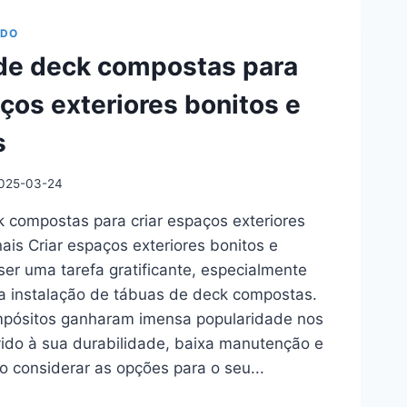
DE
ADO
de deck compostas para
Y
aços exteriores bonitos e
s
O
O
025-03-24
 compostas para criar espaços exteriores
nais Criar espaços exteriores bonitos e
ser uma tarefa gratificante, especialmente
a instalação de tábuas de deck compostas.
mpósitos ganharam imensa popularidade nos
ido à sua durabilidade, baixa manutenção e
Ao considerar as opções para o seu...