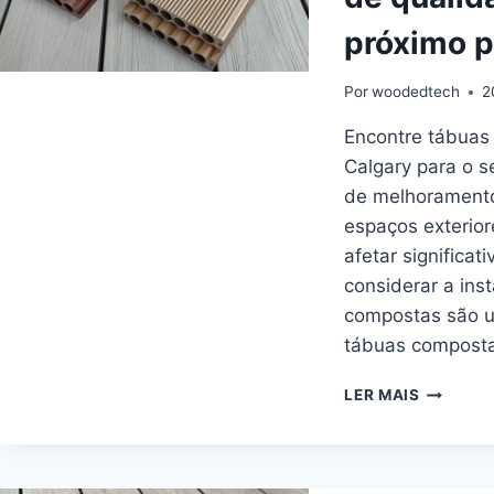
próximo p
Por
woodedtech
2
Encontre tábuas
Calgary para o s
de melhoramento
espaços exterior
afetar significa
considerar a ins
compostas são u
tábuas composta
ENCONT
LER MAIS
TÁBUAS
DE
DECK
COMPOS