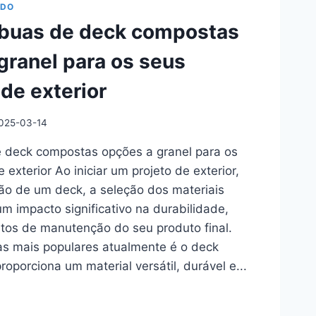
ADO
ábuas de deck compostas
granel para os seus
 de exterior
S
RES
025-03-14
e deck compostas opções a granel para os
 exterior Ao iniciar um projeto de exterior,
ão de um deck, a seleção dos materiais
um impacto significativo na durabilidade,
sitos de manutenção do seu produto final.
s mais populares atualmente é o deck
oporciona um material versátil, durável e...