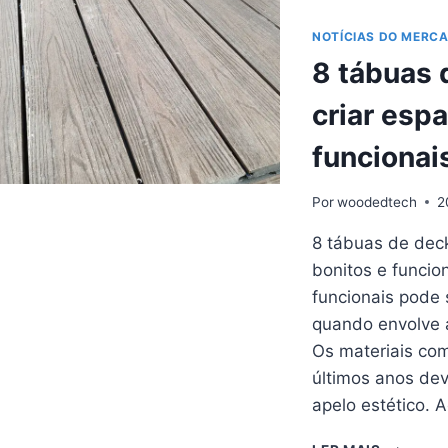
DE
QUALIDA
NOTÍCIAS DO MERC
EM
8 tábuas 
CALGAR
PARA
criar esp
O
SEU
funcionai
PRÓXIM
PROJET
Por
woodedtech
2
8 tábuas de deck
bonitos e funcio
funcionais pode 
quando envolve 
Os materiais co
últimos anos dev
apelo estético. 
8