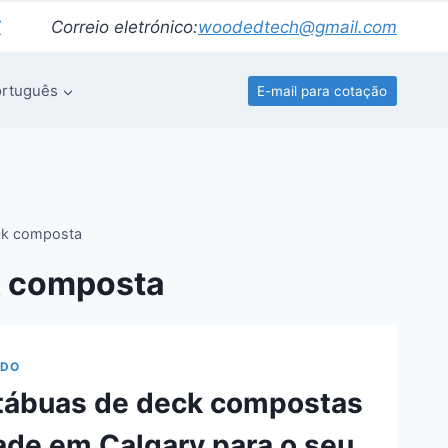
7
Correio eletrónico:
woodedtech@gmail.com
ortuguês
E-mail para cotação
ck composta
k composta
ADO
 tábuas de deck compostas
ade em Calgary para o seu