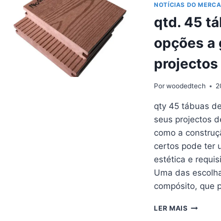
PÉS
NOTÍCIAS DO MERC
OPÇÕES
qtd. 45 t
FIÁVEIS
PARA
opções a 
OS
SEUS
projectos
ESPAÇO
EXTERIO
Por
woodedtech
2
qty 45 tábuas d
seus projectos de
como a construç
certos pode ter 
estética e requi
Uma das escolha
compósito, que pr
QTD.
LER MAIS
45