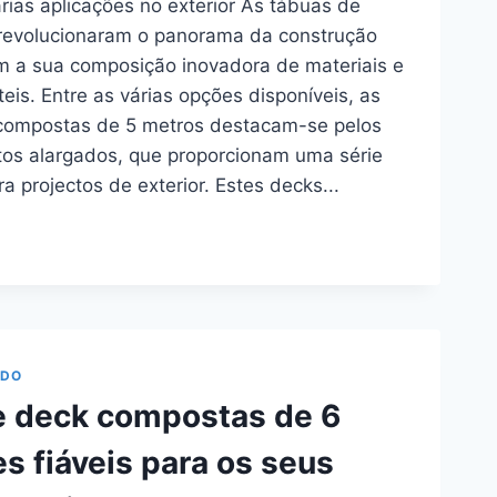
árias aplicações no exterior As tábuas de
revolucionaram o panorama da construção
m a sua composição inovadora de materiais e
eis. Entre as várias opções disponíveis, as
compostas de 5 metros destacam-se pelos
os alargados, que proporcionam uma série
a projectos de exterior. Estes decks...
TAS
ADO
MENTOS
e deck compostas de 6
IS
s fiáveis para os seus
ÕES