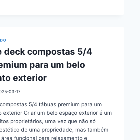
TAS
ADO
S
e deck compostas 5/4
RES
remium para um belo
AIS
o exterior
025-03-17
 compostas 5/4 tábuas premium para um
exterior Criar um belo espaço exterior é um
itos proprietários, uma vez que não só
 estético de uma propriedade, mas também
área funcional para relaxamento e