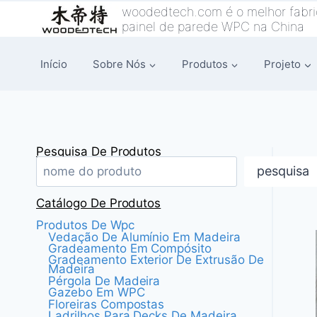
Saltar
woodedtech.com é o melhor fabr
painel de parede WPC na China
para
o
Início
Sobre Nós
Produtos
Projeto
conteúdo
Pesquisa De Produtos
pesquisa
Catálogo De Produtos
Produtos De Wpc
Vedação De Alumínio Em Madeira
Gradeamento Em Compósito
Gradeamento Exterior De Extrusão De
Madeira
Pérgola De Madeira
Gazebo Em WPC
Floreiras Compostas
Ladrilhos Para Decks De Madeira