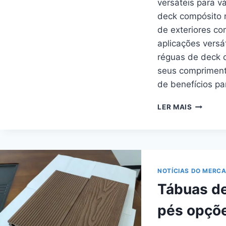
versáteis para v
deck compósito 
de exteriores co
aplicações versát
réguas de deck 
seus compriment
de benefícios par
TÁBUAS
LER MAIS
DE
DECK
COMPOS
DE
5
M
NOTÍCIAS DO MERC
COMPRI
Tábuas d
VERSÁTE
PARA
pés opçõe
VÁRIAS
APLICAÇ