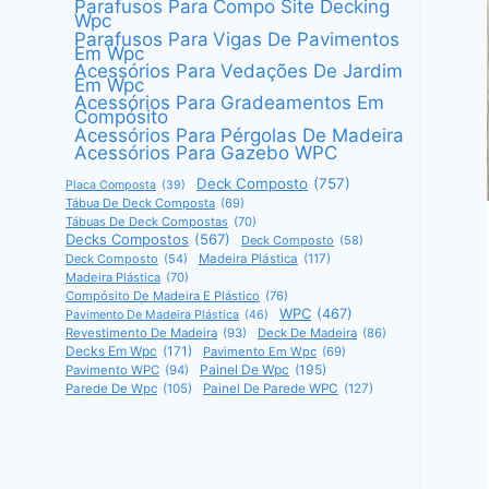
Parafusos Para Compo Site Decking
Wpc
Parafusos Para Vigas De Pavimentos
Em Wpc
Acessórios Para Vedações De Jardim
Em Wpc
Acessórios Para Gradeamentos Em
Compósito
Acessórios Para Pérgolas De Madeira
Acessórios Para Gazebo WPC
Deck Composto
(757)
Placa Composta
(39)
Tábua De Deck Composta
(69)
Tábuas De Deck Compostas
(70)
Decks Compostos
(567)
Deck Composto
(58)
Deck Composto
(54)
Madeira Plástica
(117)
Madeira Plástica
(70)
Compósito De Madeira E Plástico
(76)
WPC
(467)
Pavimento De Madeira Plástica
(46)
Revestimento De Madeira
(93)
Deck De Madeira
(86)
Decks Em Wpc
(171)
Pavimento Em Wpc
(69)
Painel De Wpc
(195)
Pavimento WPC
(94)
Parede De Wpc
(105)
Painel De Parede WPC
(127)