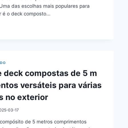
 Uma das escolhas mais populares para
r é o deck composto...
TAS
M
ADO
e deck compostas de 5 m
tos versáteis para várias
ENTO
R
s no exterior
025-03-17
compósito de 5 metros comprimentos