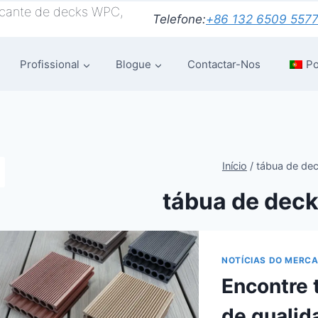
icante de decks WPC,
Telefone:
+86 132 6509 557
Profissional
Blogue
Contactar-Nos
P
Início
/
tábua de de
tábua de dec
NOTÍCIAS DO MERC
Encontre
de qualid