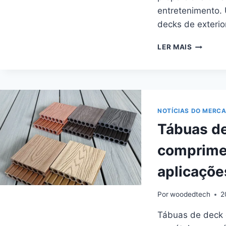
entretenimento.
decks de exterio
TÁBUAS
LER MAIS
DE
DECK
COMPOS
5/4
TÁBUAS
PREMIU
NOTÍCIAS DO MERC
PARA
Tábuas d
UM
BELO
comprimen
ACABAM
EXTERIO
aplicaçõe
Por
woodedtech
2
Tábuas de deck 