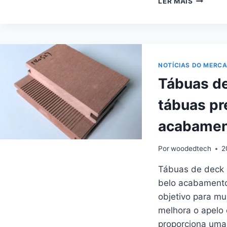
LER MAIS
TÁBUAS
DE
DECK
COMPOS
PARA
CRIAR
NOTÍCIAS DO MERC
ESPAÇO
Tábuas d
EXTERIO
BONITOS
tábuas p
E
FUNCION
acabament
Por
woodedtech
2
Tábuas de deck
belo acabamento 
objetivo para mu
melhora o apelo
proporciona uma 