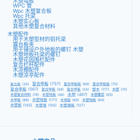
木塑墙板
WPC 管
Wpc 木塑复合板
Wpc 托梁
木塑实心板
其他木塑复合材料
木塑配件
用于木塑型材的铝托梁
露台板夹
用于铺设户外地板的螺钉 木塑
木塑地板托梁的螺钉
木塑花园围栏配件
复合栏杆配件
木凉棚配件
木塑凉亭配件
复合甲板
(757)
复合甲板板
(69)
复合甲板板
(70)
复合板
(39)
复合甲板
(567)
复合甲板
(58)
复合甲板
(54)
塑木
(117)
木塑
(70)
木塑
(467)
木塑复合材料
(76)
木塑覆层
(93)
木塑地板
(46)
木塑地板
(171)
木甲板
(86)
木地板
(69)
木塑地板
(94)
木塑板
(195)
木塑墙
(105)
木塑墙板
(127)