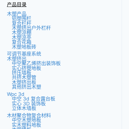
产品目录
木塑产品
铝塑围栏
复合栏杆
木塑挤出户外栏杆
木塑凉棚
木塑凉亭
复合花箱
木塑地板砖
可调节基座系统
木塑挤出
中空聚乙烯挤出装饰板
实心挤塑地板
挤压墙板
共挤木塑管
木塑挤出板
其他挤出木塑
Wpc 3d
中空 3d 复合露台板
实心 3D 装饰板
立体木墙板
木材聚合物复合材料
中空木塑地板
实木塑料地板