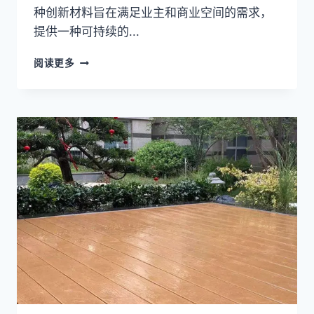
种创新材料旨在满足业主和商业空间的需求，
提供一种可持续的...
什
阅读更多
么
是
木
塑
复
合
地
板：
了
解
木
塑
复
合
地
板