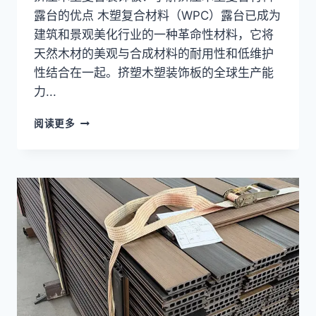
露台的优点 木塑复合材料（WPC）露台已成为
建筑和景观美化行业的一种革命性材料，它将
天然木材的美观与合成材料的耐用性和低维护
性结合在一起。挤塑木塑装饰板的全球生产能
力...
挤
阅读更多
压
木
塑
复
合
甲
板：
了
解
挤
压
型
木