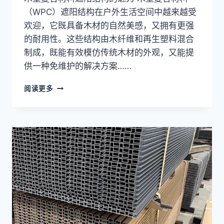
（WPC）遮阳结构在户外生活空间中越来越受
欢迎，它既具备木材的自然美感，又拥有更强
的耐用性。这些结构由木纤维和再生塑料混合
制成，既能有效模仿传统木材的外观，又能提
供一种免维护的解决方案……
木
阅读更多
塑
复
合
材
料
遮
阳
结
构
的
维
护，
以