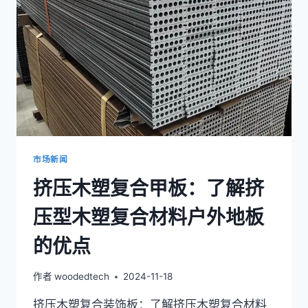
巧：
提
升
您
的
户
外
空
间
市场新闻
挤压木塑复合甲板：了解挤
压型木塑复合材料户外地板
的优点
作者
woodedtech
2024-11-18
挤压木塑复合装饰板：了解挤压木塑复合材料