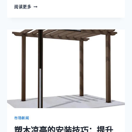
如
阅读更多
何
安
装
木
塑
复
合
材
料
格
栅，
以
打
造
经
久
耐
用
市场新闻
的
塑木凉亭的安装技巧：提升
户