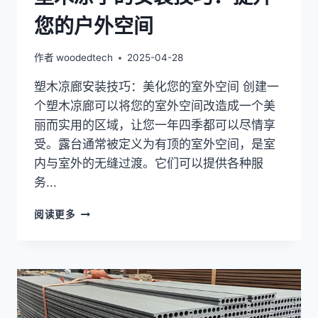
外
您的户外空间
花
园
结
作者
woodedtech
2025-04-28
构
塑木凉廊安装技巧：美化您的室外空间 创建一
个塑木凉廊可以将您的室外空间改造成一个美
丽而实用的区域，让您一年四季都可以尽情享
受。露台通常被定义为有顶的室外空间，是室
内与室外的无缝过渡。它们可以提供各种服
务...
塑
阅读更多
木
凉
亭
的
安
装
技