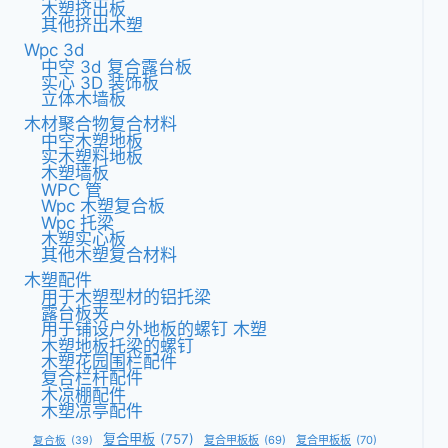
木塑挤出板
其他挤出木塑
Wpc 3d
中空 3d 复合露台板
实心 3D 装饰板
立体木墙板
木材聚合物复合材料
中空木塑地板
实木塑料地板
木塑墙板
WPC 管
Wpc 木塑复合板
Wpc 托梁
木塑实心板
其他木塑复合材料
木塑配件
用于木塑型材的铝托梁
露台板夹
用于铺设户外地板的螺钉 木塑
木塑地板托梁的螺钉
木塑花园围栏配件
复合栏杆配件
木凉棚配件
木塑凉亭配件
复合甲板
(757)
复合甲板板
(69)
复合甲板板
(70)
复合板
(39)