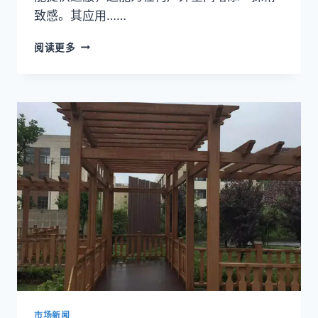
致感。其应用……
木
阅读更多
塑
复
合
材
料
门
廊，
打
造
优
雅
且
耐
候
的
户
外
入
市场新闻