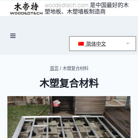
跳
woodedtech.com 是中国最好的木
塑地板、木塑墙板制造商
到
内
容
简体中文
首页
/
木塑复合材料
木塑复合材料