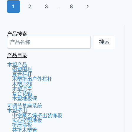
您
页
下
1
2
3
...
8
家
的
面
一
木
塑
页
导
复
产品搜索
合
航
搜索
地
板
产品目录
木塑产品
铝塑围栏
复合栏杆
木塑挤出户外栏杆
木塑凉棚
木塑凉亭
复合花箱
木塑地板砖
可调节基座系统
木塑挤出
中空聚乙烯挤出装饰板
实心挤塑地板
挤压墙板
共挤木塑管