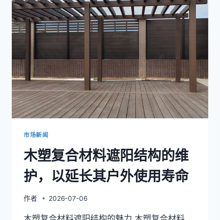
靠
户
外
安
装
的
聚
合
物
木
质
凉
亭
市场新闻
螺
木塑复合材料遮阳结构的维
丝
类
护，以延长其户外使用寿命
型
作者
2026-07-06
木塑复合材料遮阳结构的魅力 木塑复合材料