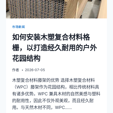
延
长
其
户
外
市场新闻
使
如何安装木塑复合材料格
用
寿
栅，以打造经久耐用的户外
命
花园结构
作者
2026-07-05
木塑复合材料藤架的优势 选择木塑复合材料
（WPC）藤架作为花园结构，相比传统材料具
有诸多优势。WPC 兼具木材的自然美感与塑料
的耐用性，因此不仅外观美观，而且经久耐
用。与天然木材不同，WPC……