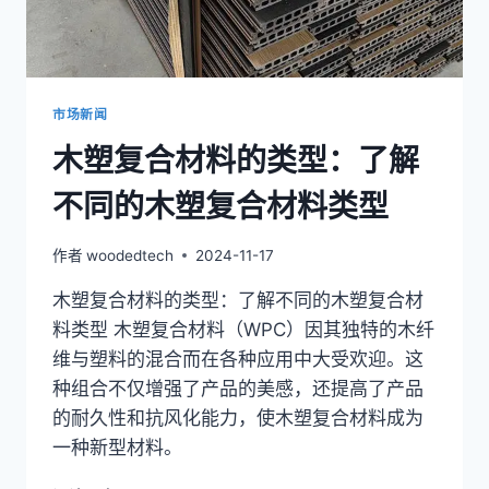
塑
复
合
材
料
市场新闻
户
木塑复合材料的类型：了解
外
地
不同的木塑复合材料类型
板
的
优
作者
woodedtech
2024-11-17
点
木塑复合材料的类型：了解不同的木塑复合材
料类型 木塑复合材料（WPC）因其独特的木纤
维与塑料的混合而在各种应用中大受欢迎。这
种组合不仅增强了产品的美感，还提高了产品
的耐久性和抗风化能力，使木塑复合材料成为
一种新型材料。