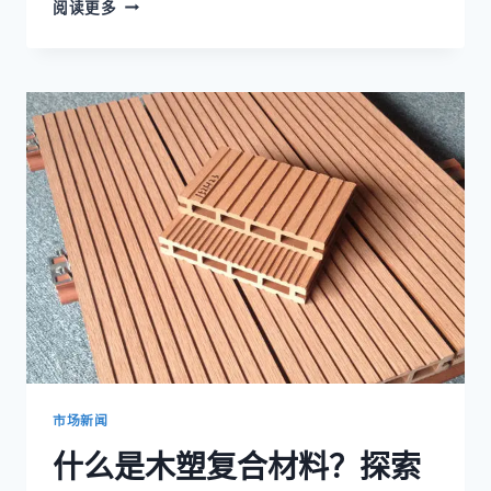
木
阅读更多
塑
复
合
材
料
的
类
型：
了
解
不
同
的
木
塑
复
合
材
市场新闻
料
什么是木塑复合材料？探索
类
型