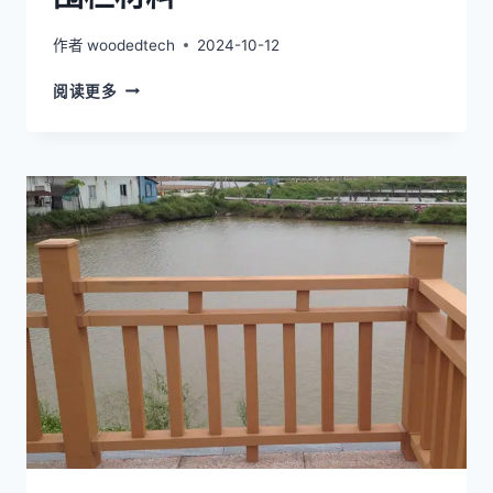
适
合
作者
woodedtech
2024-10-12
用
作
户
阅读更多
户
外
外
木
围
塑
栏
是
材
一
料
种
极
好
的
户
外
围
栏
材
料