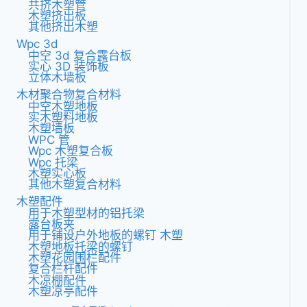
共挤木塑管
木塑挤出板
其他挤出木塑
Wpc 3d
中空 3d 复合露台板
实心 3D 装饰板
立体木墙板
木材聚合物复合材料
中空木塑地板
实木塑料地板
木塑墙板
WPC 管
Wpc 木塑复合板
Wpc 托梁
木塑实心板
其他木塑复合材料
木塑配件
用于木塑型材的铝托梁
露台板夹
用于铺设户外地板的螺钉 木塑
木塑地板托梁的螺钉
木塑花园围栏配件
复合栏杆配件
木凉棚配件
木塑凉亭配件