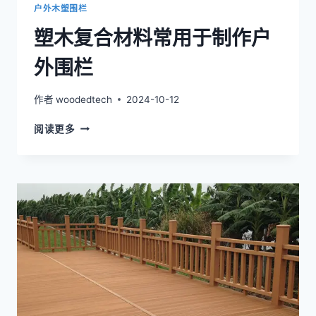
户外木塑围栏
塑木复合材料常用于制作户
外围栏
作者
woodedtech
2024-10-12
塑
阅读更多
木
复
合
材
料
常
用
于
制
作
户
外