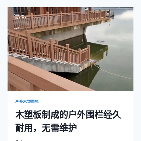
防
水
木
塑
板
优
于
原
木
户外木塑围栏
木塑板制成的户外围栏经久
耐用，无需维护