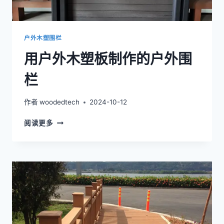
室
外
护
栏。
户外木塑围栏
用户外木塑板制作的户外围
栏
作者
woodedtech
2024-10-12
用
阅读更多
户
外
木
塑
板
制
作
的
户