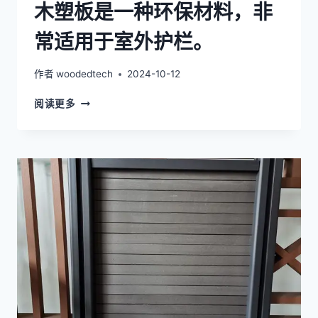
木塑板是一种环保材料，非
常适用于室外护栏。
作者
woodedtech
2024-10-12
木
阅读更多
塑
板
是
一
种
环
保
材
料，
非
常
适
用
于