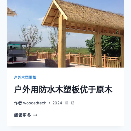
的
要
求，
木
塑
板
的
尺
寸
长
度
可
以
户外木塑围栏
定
户外用防水木塑板优于原木
制。
作者
woodedtech
2024-10-12
户
阅读更多
外
用