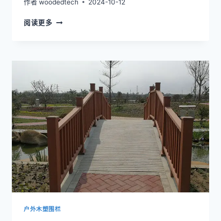
作者
woodedtech
2024-10-12
木
阅读更多
塑
板
制
成
的
户
外
围
栏
经
久
耐
用，
无
需
维
护
户外木塑围栏