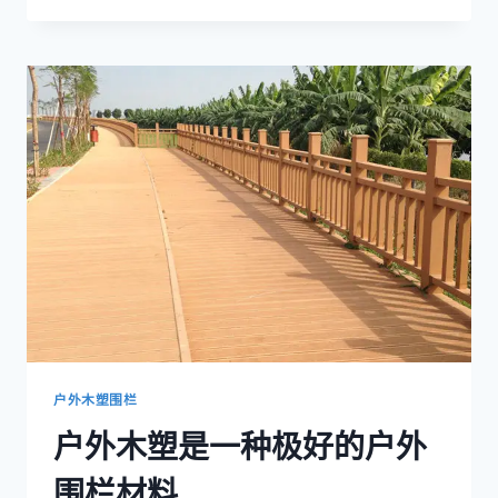
度
聚
乙
烯
木
质
复
合
材
料
防
水、
防
虫、
防
腐、
免
户外木塑围栏
维
户外木塑是一种极好的户外
护，
天
围栏材料
然