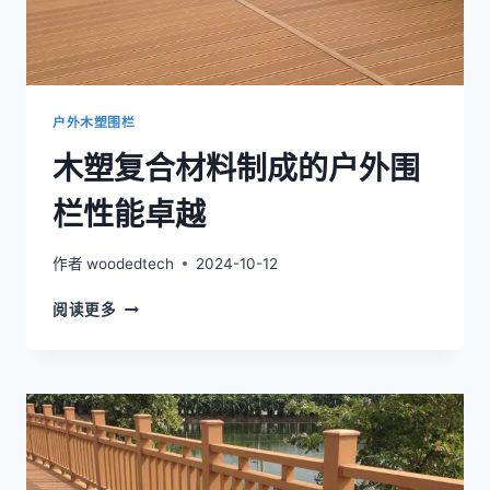
围
栏
户外木塑围栏
木塑复合材料制成的户外围
栏性能卓越
作者
woodedtech
2024-10-12
木
阅读更多
塑
复
合
材
料
制
成
的