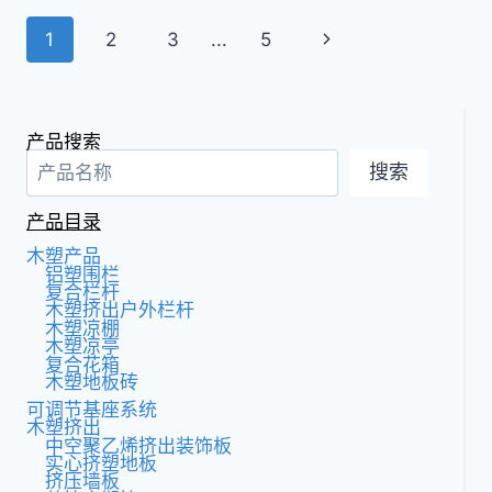
材
页
下
1
2
3
...
5
料
非
面
一
常
适
页
导
合
产品搜索
用
航
搜索
作
户
产品目录
外
围
木塑产品
栏
铝塑围栏
复合栏杆
材
木塑挤出户外栏杆
料
木塑凉棚
木塑凉亭
复合花箱
木塑地板砖
可调节基座系统
木塑挤出
中空聚乙烯挤出装饰板
实心挤塑地板
挤压墙板