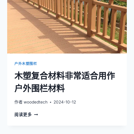
户
外
围
栏
性
能
卓
越
户外木塑围栏
木塑复合材料非常适合用作
户外围栏材料
作者
woodedtech
2024-10-12
木
阅读更多
塑
复
合