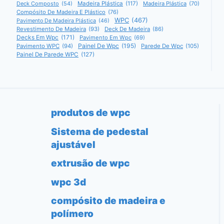
Deck Composto
(54)
Madeira Plástica
(117)
Madeira Plástica
(70)
Compósito De Madeira E Plástico
(76)
WPC
(467)
Pavimento De Madeira Plástica
(46)
Revestimento De Madeira
(93)
Deck De Madeira
(86)
Decks Em Wpc
(171)
Pavimento Em Wpc
(69)
Painel De Wpc
(195)
Pavimento WPC
(94)
Parede De Wpc
(105)
Painel De Parede WPC
(127)
produtos de wpc
Sistema de pedestal
ajustável
extrusão de wpc
wpc 3d
compósito de madeira e
polímero