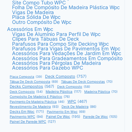
Site Compo Tubo WPC
Folha De Compósito De Madeira Plástica Wpc
Vigas De Madeira
Placa Sólida De Wpc
Outro Compósito De Wpc
Acessórios Em Wpc
Vigas De Alumínio Para Perfil De Wpc
Clipes Para Tábuas De Deck
Parafusos Para Compo Site Decking Wpc
Parafusos Para Vigas De Pavimentos Em Wpc
Acessórios Para Vedações De Jardim Em Wpc
Acessórios Para Gradeamentos Em Compósito
Acessórios Para Pérgolas De Madeira
Acessórios Para Gazebo WPC
Deck Composto
(757)
Placa Composta
(39)
Tábua De Deck Composta
(69)
Tábuas De Deck Compostas
(70)
Decks Compostos
(567)
Deck Composto
(58)
Deck Composto
(54)
Madeira Plástica
(117)
Madeira Plástica
(70)
Compósito De Madeira E Plástico
(76)
WPC
(467)
Pavimento De Madeira Plástica
(46)
Revestimento De Madeira
(93)
Deck De Madeira
(86)
Decks Em Wpc
(171)
Pavimento Em Wpc
(69)
Painel De Wpc
(195)
Pavimento WPC
(94)
Parede De Wpc
(105)
Painel De Parede WPC
(127)