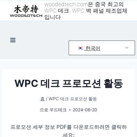
콘
woodedtech.com은 중국 최고의
WPC 데크, WPC 벽 패널 제조업체
텐
입니다.
츠
로
건
너
한국어
뛰
기
WPC 데크 프로모션 활동
홈
/
WPC 데크 프로모션 활동
으로
우드테크
2024-06-20
프로모션 세부 정보 PDF를 다운로드하려면 클릭하
세요: