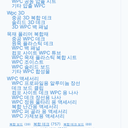
WPC 공동 압출 시트
기타 압출 WPC
Wpc 3D
중공 3D 복합 데크
솔리드 3D 데크
3D WPC 벽 패널
목재 폴리머 복합재
중공 WPC 데크
원목 플라스틱 데크
WPC 벽 패널
컴포 사이트 WPC 튜브
WPC 목재 플라스틱 복합 시트
WPC 조이스트
WPC 솔리드 보드
기타 WPC 합성물
WPC 액세서리
WPC 프로파일용 알루미늄 장선
데크 보드 클립
컴포 사이트 데크 WPC 용 나사
WPC 데크 장선용 나사
WPC 정원 울타리 용 액세서리
복합 난간용 액세서리
WPC 퍼 골라 용 액세서리
WPC 가제보용 액세서리
복합 데크
(757)
복합 데크 보드
(69)
복합 보드
(39)