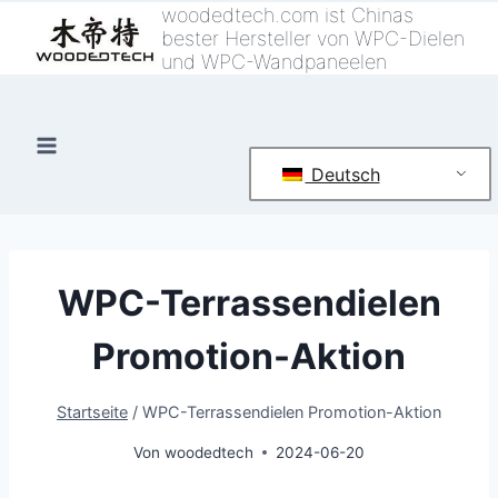
Zum
woodedtech.com ist Chinas
bester Hersteller von WPC-Dielen
Inhalt
und WPC-Wandpaneelen
springen
Deutsch
WPC-Terrassendielen
Promotion-Aktion
Startseite
/
WPC-Terrassendielen Promotion-Aktion
Von
woodedtech
2024-06-20