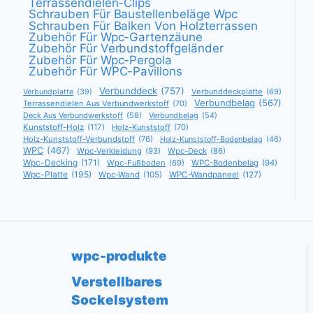
Terrassendielen-Clips
Schrauben Für Baustellenbeläge Wpc
Schrauben Für Balken Von Holzterrassen
Zubehör Für Wpc-Gartenzäune
Zubehör Für Verbundstoffgeländer
Zubehör Für Wpc-Pergola
Zubehör Für WPC-Pavillons
Verbunddeck
(757)
Verbunddeckplatte
(69)
Verbundplatte
(39)
Verbundbelag
(567)
Terrassendielen Aus Verbundwerkstoff
(70)
Deck Aus Verbundwerkstoff
(58)
Verbundbelag
(54)
Kunststoff-Holz
(117)
Holz-Kunststoff
(70)
Holz-Kunststoff-Verbundstoff
(76)
Holz-Kunststoff-Bodenbelag
(46)
WPC
(467)
Wpc-Verkleidung
(93)
Wpc-Deck
(86)
Wpc-Decking
(171)
Wpc-Fußboden
(69)
WPC-Bodenbelag
(94)
Wpc-Platte
(195)
Wpc-Wand
(105)
WPC-Wandpaneel
(127)
wpc-produkte
Verstellbares
Sockelsystem