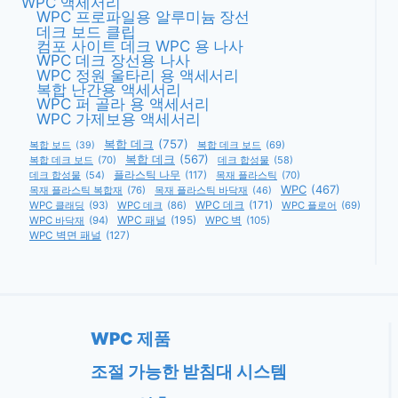
WPC 액세서리
WPC 프로파일용 알루미늄 장선
데크 보드 클립
컴포 사이트 데크 WPC 용 나사
WPC 데크 장선용 나사
WPC 정원 울타리 용 액세서리
복합 난간용 액세서리
WPC 퍼 골라 용 액세서리
WPC 가제보용 액세서리
복합 데크
(757)
복합 데크 보드
(69)
복합 보드
(39)
복합 데크
(567)
복합 데크 보드
(70)
데크 합성물
(58)
데크 합성물
(54)
플라스틱 나무
(117)
목재 플라스틱
(70)
WPC
(467)
목재 플라스틱 복합재
(76)
목재 플라스틱 바닥재
(46)
WPC 데크
(171)
WPC 클래딩
(93)
WPC 데크
(86)
WPC 플로어
(69)
WPC 패널
(195)
WPC 바닥재
(94)
WPC 벽
(105)
WPC 벽면 패널
(127)
WPC 제품
조절 가능한 받침대 시스템