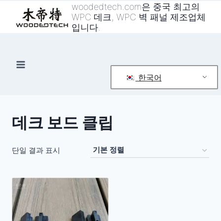
콘
woodedtech.com은 중국 최고의
WPC 데크, WPC 벽 패널 제조업체
텐
입니다.
츠
로
건
너
한국어
뛰
기
데크 보드 클립
단일 결과 표시