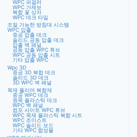
WPC 퍼걸러
WPC 가제보
복합 꽃 상자
WPC 데크 타일
조절 가능한 받침대 시스템
WPC 압출
중공 압출 데크
솔리드 공동 압출 데크
압출 벽 패널
공동 압출 WPC 튜브
WPC 공동 압출 시트
기타 압출 WPC
Wpc 3D
중공 3D 복합 데크
솔리드 3D 데크
3D WPC 벽 패널
목재 폴리머 복합재
중공 WPC 데크
원목 플라스틱 데크
WPC 벽 패널
컴포 사이트 WPC 튜브
WPC 목재 플라스틱 복합 시트
WPC 조이스트
WPC 솔리드 보드
기타 WPC 합성물