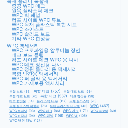
목재 폴리머 복합재
중공 WPC 데크
원목 플라스틱 데크
WPC 벽 패널
컴포 사이트 WPC 튜브
WPC 목재 플라스틱 복합 시트
WPC 조이스트
WPC 솔리드 보드
기타 WPC 합성물
WPC 액세서리
WPC 프로파일용 알루미늄 장선
데크 보드 클립
컴포 사이트 데크 WPC 용 나사
WPC 데크 장선용 나사
WPC 정원 울타리 용 액세서리
복합 난간용 액세서리
WPC 퍼 골라 용 액세서리
WPC 가제보용 액세서리
복합 데크
(757)
복합 데크 보드
(69)
복합 보드
(39)
복합 데크
(567)
복합 데크 보드
(70)
데크 합성물
(58)
데크 합성물
(54)
플라스틱 나무
(117)
목재 플라스틱
(70)
WPC
(467)
목재 플라스틱 복합재
(76)
목재 플라스틱 바닥재
(46)
WPC 데크
(171)
WPC 클래딩
(93)
WPC 데크
(86)
WPC 플로어
(69)
WPC 패널
(195)
WPC 바닥재
(94)
WPC 벽
(105)
WPC 벽면 패널
(127)