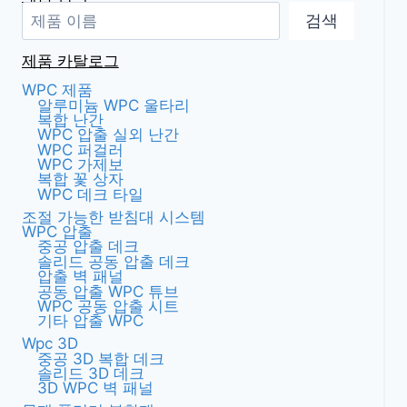
검색
제품 카탈로그
WPC 제품
알루미늄 WPC 울타리
복합 난간
WPC 압출 실외 난간
WPC 퍼걸러
WPC 가제보
복합 꽃 상자
WPC 데크 타일
조절 가능한 받침대 시스템
WPC 압출
중공 압출 데크
솔리드 공동 압출 데크
압출 벽 패널
공동 압출 WPC 튜브
WPC 공동 압출 시트
기타 압출 WPC
Wpc 3D
중공 3D 복합 데크
솔리드 3D 데크
3D WPC 벽 패널