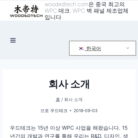
콘
woodedtech.com은 중국 최고의
WPC 데크, WPC 벽 패널 제조업체
텐
입니다.
츠
로
건
너
한국어
뛰
기
회사 소개
홈
/
회사 소개
으로
우드테크
2018-09-03
우드테크는 15년 이상 WPC 사업을 해왔습니다. 15
년간의 개발과 연구를 통해 우리는 R&D, 디자인, 생