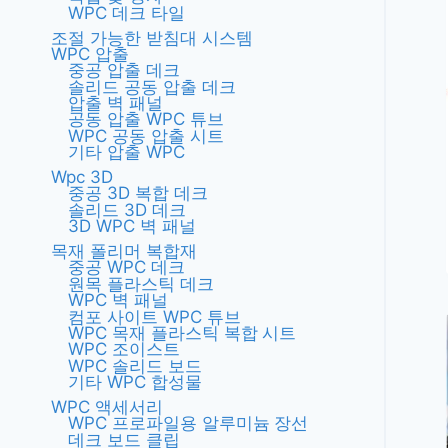
WPC 데크 타일
조절 가능한 받침대 시스템
WPC 압출
중공 압출 데크
솔리드 공동 압출 데크
압출 벽 패널
공동 압출 WPC 튜브
WPC 공동 압출 시트
기타 압출 WPC
Wpc 3D
중공 3D 복합 데크
솔리드 3D 데크
3D WPC 벽 패널
목재 폴리머 복합재
중공 WPC 데크
원목 플라스틱 데크
WPC 벽 패널
컴포 사이트 WPC 튜브
WPC 목재 플라스틱 복합 시트
WPC 조이스트
WPC 솔리드 보드
기타 WPC 합성물
WPC 액세서리
WPC 프로파일용 알루미늄 장선
데크 보드 클립