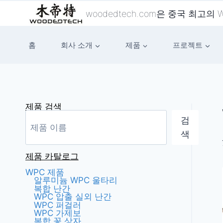
콘
woodedtech.com은 중국 최고의
텐
츠
홈
회사 소개
제품
프로젝트
로
건
너
뛰
기
제품 검색
검
색
제품 카탈로그
WPC 제품
알루미늄 WPC 울타리
복합 난간
WPC 압출 실외 난간
WPC 퍼걸러
WPC 가제보
복합 꽃 상자