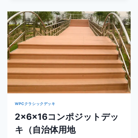
地
に
お
け
る
複
合
デ
ッ
キ
材
WPCクラシックデッキ
2x6x16コンポジットデッ
キ（自治体用地