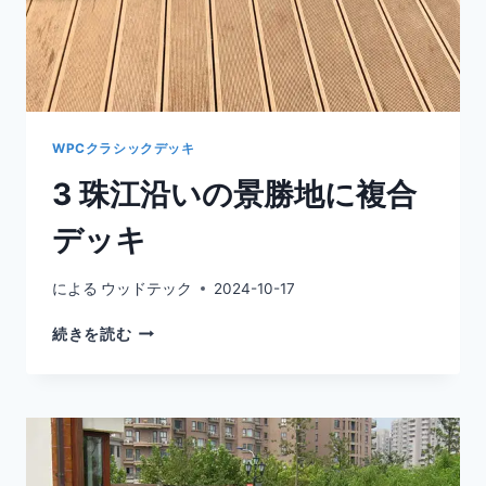
試
練
に
耐
え
る
WPCクラシックデッキ
3 珠江沿いの景勝地に複合
デッキ
による
ウッドテック
2024-10-17
3
続きを読む
珠
江
沿
い
の
景