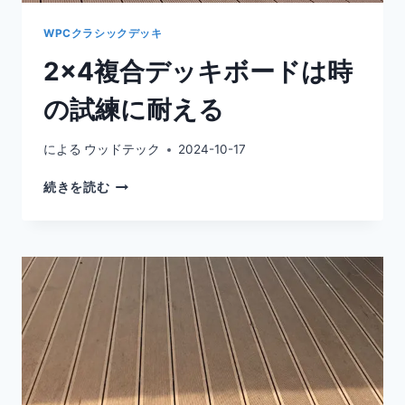
型
で
WPCクラシックデッキ
す。
2×4複合デッキボードは時
の試練に耐える
による
ウッドテック
2024-10-17
2×4
続きを読む
複
合
デ
ッ
キ
ボ
ー
ド
は
時
の