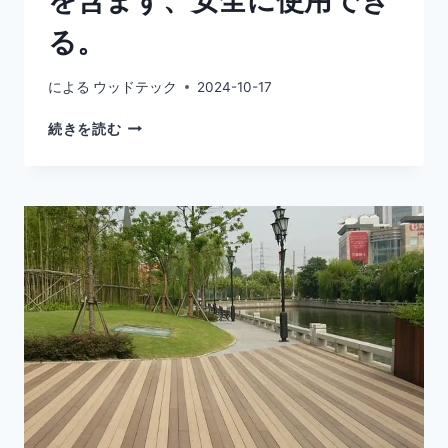
を含まず、安全に使用でき
る。
による
ウッドテック
2024-10-17
1×6
続きを読む
コ
ン
ポ
ジ
ッ
ト
デ
ッ
キ
は
ホ
ル
ム
ア
ル