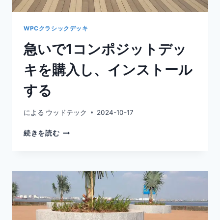
デ
ヒ
ド
WPCクラシックデッキ
や
急いで1コンポジットデッ
重
金
キを購入し、インストール
属
を
する
含
ま
ず、
による
ウッドテック
2024-10-17
安
全
急
続きを読む
に
い
使
で
用
1
で
コ
き
ン
る。
ポ
ジ
ッ