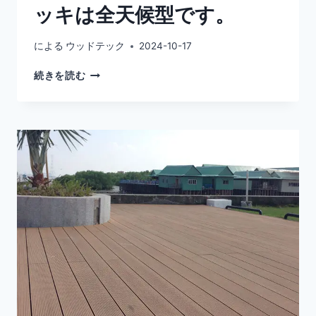
ッキは全天候型です。
せ
な
気
による
ウッドテック
2024-10-17
分
に
ド
続きを読む
さ
ッ
せ
ク
る
用
美
コ
し
ン
い
ポ
景
ジ
色
ッ
を
ト・
持
デ
つ
ッ
キ
は
全
天
候