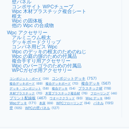
壁パネル
コンポサイト WPCチューブ
Wpc 木材プラスチック複合シート
根太
Wpc の固体板
他の Wpc の合成物
Wpc アクセサリー
アルミニウム根太
デッキボードクリップ
コンパネ用ビス Wpc
Wpc のデッキの根太のためのねじ
Wpc の庭の塀のための付属品
複合手すり用アクセサリー
Wpc のパーゴラのための付属品
WPCガゼボ用アクセサリー
コンポジットデッキ
(757)
コンポジット・ボード
(39)
複合デッキ
(567)
複合デッキボード
(69)
複合デッキボード
(70)
デッキ・コンポジット
(58)
複合デッキ
(54)
プラスチック材
(118)
木材プラスチック
(70)
木質プラスチック複合材
(76)
フローリング
(46)
プリント配線板
(467)
ウオーククラッド
(93)
Wpc デッキ
(86)
Wpcデッキ
(171)
パネル
(195)
本床
(69)
WPCフローリング
(94)
壁
(105)
WPCの壁パネル
(127)