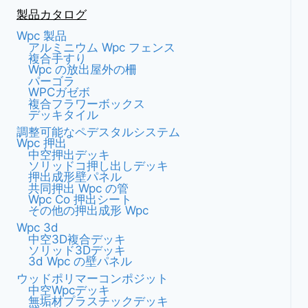
プ
ジ
ビ
製品カタログ
防
止
Wpc 製品
ゲ
に
アルミニウム Wpc フェンス
複合手すり
非
ー
Wpc の放出屋外の柵
常
パーゴラ
に
WPCガゼボ
シ
役
複合フラワーボックス
デッキタイル
立
ョ
調整可能なペデスタルシステム
ち
Wpc 押出
ま
ン
中空押出デッキ
す
ソリッドコ押し出しデッキ
押出成形壁パネル
共同押出 Wpc の管
Wpc Co 押出シート
その他の押出成形 Wpc
Wpc 3d
中空3D複合デッキ
ソリッド3Dデッキ
3d Wpc の壁パネル
ウッドポリマーコンポジット
中空wpcデッキ
無垢材プラスチックデッキ