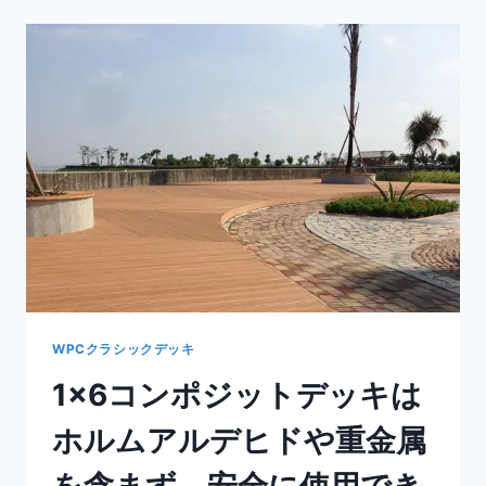
ポ
ジ
ッ
ト
デ
ッ
キ
は
防
水
性
が
あ
り、
塗
装
WPCクラシックデッキ
も
1×6コンポジットデッキは
不
要。
ホルムアルデヒドや重金属