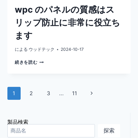
wpc のパネルの質感はス
リップ防止に非常に役立ち
ます
による
ウッドテック
2024-10-17
WPC
続きを読む
の
パ
ネ
ル
ペ
次
1
2
3
...
11
の
質
ー
の
感
は
ペ
ジ
ス
製品検索
リ
ー
ナ
探索
ッ