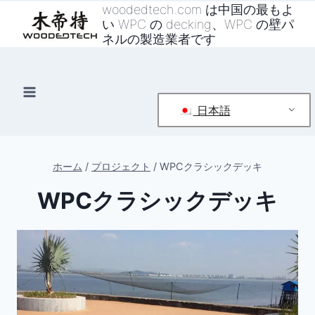
コ
woodedtech.com は中国の最もよ
い WPC の decking、WPC の壁パ
ン
ネルの製造業者です
テ
ン
ツ
へ
日本語
ス
キ
ッ
ホーム
/
プロジェクト
/
WPCクラシックデッキ
プ
WPCクラシックデッキ