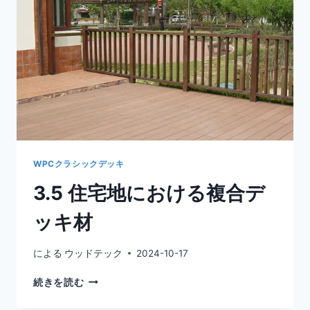
勝
地
に
複
合
デ
ッ
キ
WPCクラシックデッキ
3.5 住宅地における複合デ
ッキ材
による
ウッドテック
2024-10-17
3.5
続きを読む
住
宅