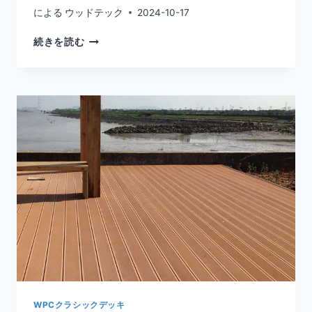
による
ウッドテック
2024-10-17
2X6X16
続きを読む
コ
ン
ポ
ジ
ッ
ト
デ
ッ
キ
（自
治
体
用
地
WPCクラシックデッキ