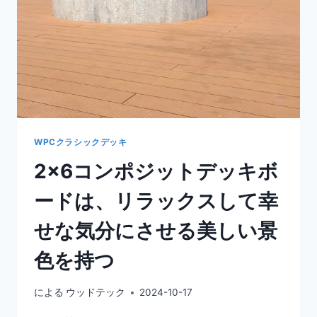
ト
デ
ッ
キ
を
購
入
し、
イ
ン
WPCクラシックデッキ
ス
2×6コンポジットデッキボ
ト
ー
ードは、リラックスして幸
ル
す
せな気分にさせる美しい景
る
色を持つ
による
ウッドテック
2024-10-17