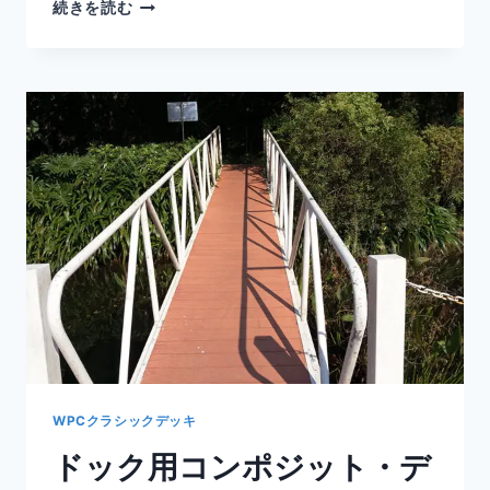
2×6
続きを読む
コ
ン
ポ
ジ
ッ
ト
デ
ッ
キ
ボ
ー
ド
は、
リ
ラ
ッ
ク
ス
WPCクラシックデッキ
し
ドック用コンポジット・デ
て
幸