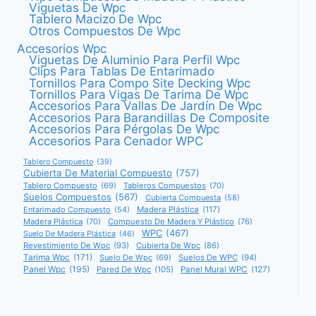
Viguetas De Wpc
Tablero Macizo De Wpc
Otros Compuestos De Wpc
Accesorios Wpc
Viguetas De Aluminio Para Perfil Wpc
Clips Para Tablas De Entarimado
Tornillos Para Compo Site Decking Wpc
Tornillos Para Vigas De Tarima De Wpc
Accesorios Para Vallas De Jardín De Wpc
Accesorios Para Barandillas De Composite
Accesorios Para Pérgolas De Wpc
Accesorios Para Cenador WPC
Tablero Compuesto
(39)
Cubierta De Material Compuesto
(757)
Tablero Compuesto
(69)
Tableros Compuestos
(70)
Suelos Compuestos
(567)
Cubierta Compuesta
(58)
Entarimado Compuesto
(54)
Madera Plástica
(117)
Madera Plástica
(70)
Compuesto De Madera Y Plástico
(76)
WPC
(467)
Suelo De Madera Plástica
(46)
Revestimiento De Wpc
(93)
Cubierta De Wpc
(86)
Tarima Wpc
(171)
Suelo De Wpc
(69)
Suelos De WPC
(94)
Panel Wpc
(195)
Pared De Wpc
(105)
Panel Mural WPC
(127)