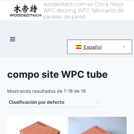
Saltar
woodedtech.com es China mejor
WPC decking,WPC fabricante de
al
paneles de pared
Contenido
Español
compo site WPC tube
Mostrando resultados de 1-18 de 19