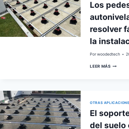
Los pedes
autonivel
resolver 
la instala
Por
woodedtech
2
LOS
LEER MÁS
PEDEST
DE
TARIMA
AUTONI
AJUSTA
PUEDEN
OTRAS APLICACION
RESOLV
El soporte
FÁCILM
EL
del suelo 
PROBLE