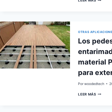
LEER MÁS
PEDEST
AJUSTA
AL
SUELO
SE
PUEDEN
OTRAS APLICACION
UTILIZA
Los pedes
PARA
INSTALA
entarimad
CUALQU
SUELO
material 
EXTERIO
para exter
Por
woodedtech
2
LOS
LEER MÁS
PEDEST
DE
SOPORT