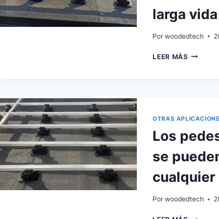
DE
larga vida 
LA
INSTAL
EN
Por
woodedtech
2
SUELOS
EL
INCLIN
LEER MÁS
SOPORT
AJUSTA
DE
LA
VIGUET
DEL
OTRAS APLICACION
SUELO
Los pedes
ES
CARO
se pueden 
PERO
TIENE
cualquier 
UNA
LARGA
VIDA
Por
woodedtech
2
ÚTIL
LOS