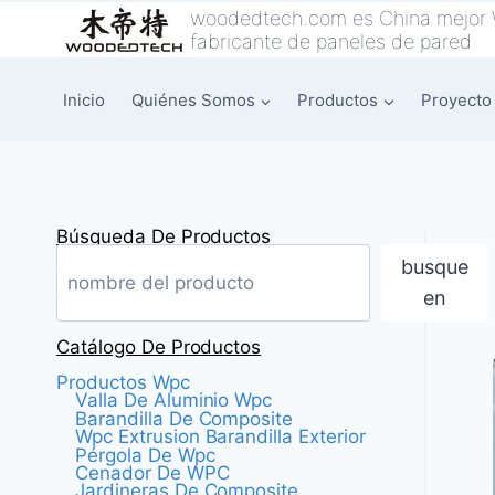
Saltar
woodedtech.com es China mejor
fabricante de paneles de pared
al
Contenido
Inicio
Quiénes Somos
Productos
Proyecto
Búsqueda De Productos
busque
en
Catálogo De Productos
Productos Wpc
Valla De Aluminio Wpc
Barandilla De Composite
Wpc Extrusion Barandilla Exterior
Pérgola De Wpc
Cenador De WPC
Jardineras De Composite