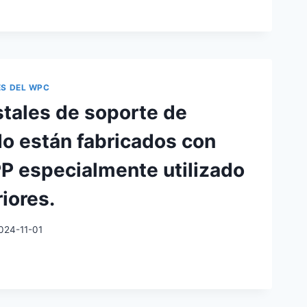
ALES
BLES
ES DEL WPC
R
tales de soporte de
R
o están fabricados con
IER
PP especialmente utilizado
R
iores.
024-11-01
ALES
E