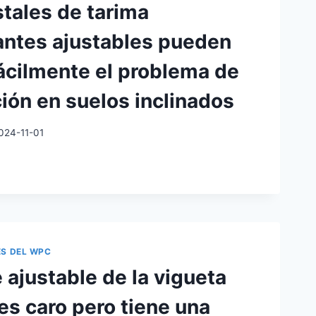
tales de tarima
antes ajustables pueden
fácilmente el problema de
ción en suelos inclinados
024-11-01
ALES
VELANTES
BLES
ES DEL WPC
ER
 ajustable de la vigueta
ENTE
es caro pero tiene una
MA