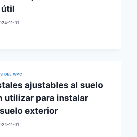
útil
ACIÓN
024-11-01
ADOS
E
BLE
A
ES DEL WPC
tales ajustables al suelo
utilizar para instalar
suelo exterior
024-11-01