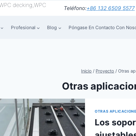
 WPC decking,WPC
Teléfono:
+86 132 6509 5577
Profesional
Blog
Póngase En Contacto Con Nos
Inicio
/
Proyecto
/
Otras ap
Otras aplicaci
OTRAS APLICACION
Los sopor
ajustable