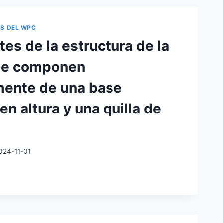
MADO
ES DEL WPC
ADOS
tes de la estructura de la
AL
 se componen
ALMENTE
mente de una base
DO
en altura y una quilla de
RES.
024-11-01
ES
TURA