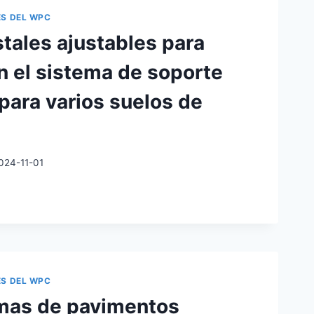
ES DEL WPC
A
tales ajustables para
NEN
n el sistema de soporte
ALMENTE
 para varios suelos de
BLE
024-11-01
ALES
BLES
O.
ES DEL WPC
A
mas de pavimentos