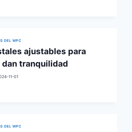
ALES
BLES
S
ES DEL WPC
tales ajustables para
NTE
OCUPADA
e dan tranquilidad
024-11-01
ALES
BLES
S
ES DEL WPC
ILIDAD