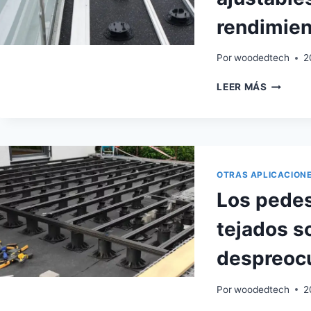
rendimien
Por
woodedtech
2
LOS
LEER MÁS
SOPORT
DE
TERRAZ
DE
PLÁSTI
AJUSTA
OTRAS APLICACION
TIENEN
Los pedes
UN
EXCELE
tejados s
RENDIM
EN
despreoc
EXTERIO
Por
woodedtech
2