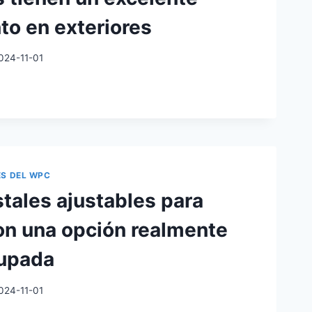
to en exteriores
024-11-01
ES
A
CO
BLES
ES DEL WPC
tales ajustables para
NTE
on una opción realmente
IENTO
upada
RES
024-11-01