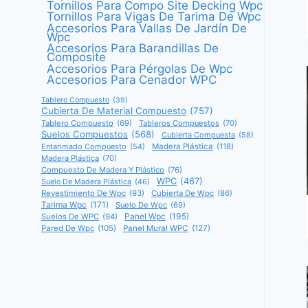
Tornillos Para Compo Site Decking Wpc
Tornillos Para Vigas De Tarima De Wpc
Accesorios Para Vallas De Jardín De
Wpc
Accesorios Para Barandillas De
Composite
Accesorios Para Pérgolas De Wpc
Accesorios Para Cenador WPC
Tablero Compuesto
(39)
Cubierta De Material Compuesto
(757)
Tablero Compuesto
(69)
Tableros Compuestos
(70)
Suelos Compuestos
(568)
Cubierta Compuesta
(58)
Entarimado Compuesto
(54)
Madera Plástica
(118)
Madera Plástica
(70)
Compuesto De Madera Y Plástico
(76)
WPC
(467)
Suelo De Madera Plástica
(46)
Revestimiento De Wpc
(93)
Cubierta De Wpc
(86)
Tarima Wpc
(171)
Suelo De Wpc
(69)
Panel Wpc
(195)
Suelos De WPC
(94)
Pared De Wpc
(105)
Panel Mural WPC
(127)