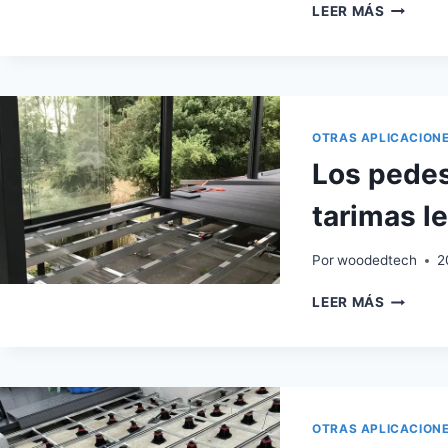
LOS
LEER MÁS
PEDEST
AJUSTA
PARA
TEJADO
SON
UNA
OTRAS APLICACION
OPCIÓN
Los pedes
REALME
DESPRE
tarimas l
Por
woodedtech
2
LOS
LEER MÁS
PEDEST
AJUSTA
PARA
TARIMA
LE
DAN
OTRAS APLICACION
TRANQU