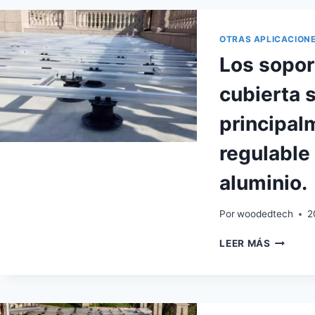
DE
ENTARI
ESTÁN
OTRAS APLICACION
FABRIC
Los sopor
CON
MATERI
cubierta
PP
ESPECI
principal
UTILIZA
PARA
regulable 
EXTERIO
aluminio.
Por
woodedtech
2
LOS
LEER MÁS
SOPORT
DE
LA
ESTRUC
DE