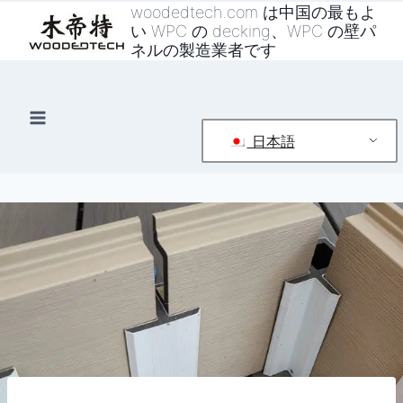
コ
woodedtech.com は中国の最もよ
い WPC の decking、WPC の壁パ
ン
ネルの製造業者です
テ
ン
ツ
へ
日本語
ス
キ
ッ
プ