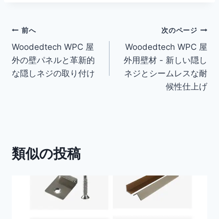
タ
グ
投
前へ
次のページ
Woodedtech WPC 屋
Woodedtech WPC 屋
稿
外の壁パネルと革新的
外用壁材 - 新しい隠し
ナ
な隠しネジの取り付け
ネジとシームレスな耐
候性仕上げ
ビ
ゲ
ー
類似の投稿
シ
ョ
ン