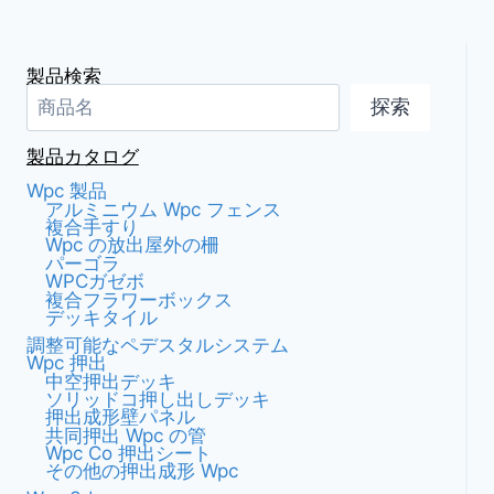
製品検索
探索
製品カタログ
Wpc 製品
アルミニウム Wpc フェンス
複合手すり
Wpc の放出屋外の柵
パーゴラ
WPCガゼボ
複合フラワーボックス
デッキタイル
調整可能なペデスタルシステム
Wpc 押出
中空押出デッキ
ソリッドコ押し出しデッキ
押出成形壁パネル
共同押出 Wpc の管
Wpc Co 押出シート
その他の押出成形 Wpc