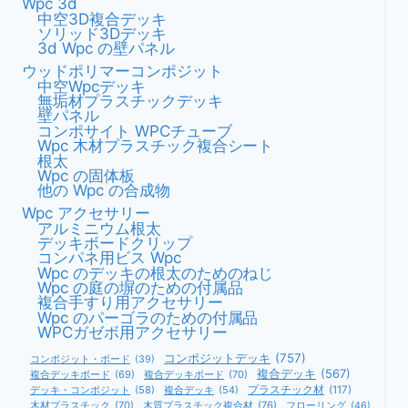
Wpc 3d
中空3D複合デッキ
ソリッド3Dデッキ
3d Wpc の壁パネル
ウッドポリマーコンポジット
中空wpcデッキ
無垢材プラスチックデッキ
壁パネル
コンポサイト WPCチューブ
Wpc 木材プラスチック複合シート
根太
Wpc の固体板
他の Wpc の合成物
Wpc アクセサリー
アルミニウム根太
デッキボードクリップ
コンパネ用ビス Wpc
Wpc のデッキの根太のためのねじ
Wpc の庭の塀のための付属品
複合手すり用アクセサリー
Wpc のパーゴラのための付属品
WPCガゼボ用アクセサリー
コンポジットデッキ
(757)
コンポジット・ボード
(39)
複合デッキ
(567)
複合デッキボード
(69)
複合デッキボード
(70)
デッキ・コンポジット
(58)
複合デッキ
(54)
プラスチック材
(117)
木材プラスチック
(70)
木質プラスチック複合材
(76)
フローリング
(46)