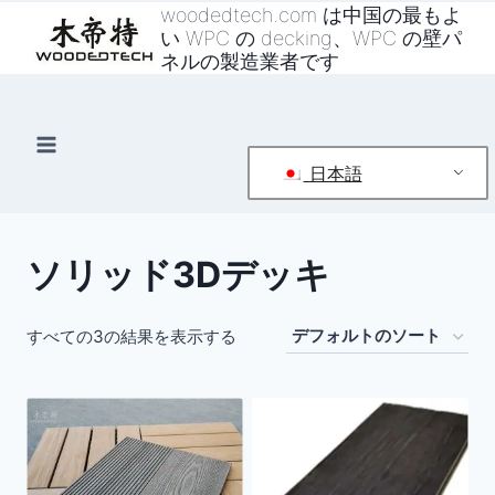
コ
woodedtech.com は中国の最もよ
い WPC の decking、WPC の壁パ
ン
ネルの製造業者です
テ
ン
ツ
へ
日本語
ス
キ
ッ
ソリッド3Dデッキ
プ
すべての3の結果を表示する