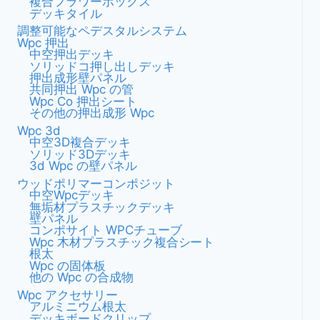
複合フラワーボックス
デッキタイル
調整可能なペデスタルシステム
Wpc 押出
中空押出デッキ
ソリッドコ押し出しデッキ
押出成形壁パネル
共同押出 Wpc の管
Wpc Co 押出シート
その他の押出成形 Wpc
Wpc 3d
中空3D複合デッキ
ソリッド3Dデッキ
3d Wpc の壁パネル
ウッドポリマーコンポジット
中空wpcデッキ
無垢材プラスチックデッキ
壁パネル
コンポサイト WPCチューブ
Wpc 木材プラスチック複合シート
根太
Wpc の固体板
他の Wpc の合成物
Wpc アクセサリー
アルミニウム根太
デッキボードクリップ