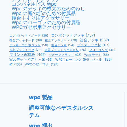
コンパネ用ビス Wpc
Wpc のデッキの根太のためのねじ
Wpc の庭の塀のための付属品
複合手すり用アクセサリー
Wpc のパーゴラのための付属品
WPCガゼボ用アクセサリー
コンポジットデッキ
(757)
コンポジット・ボード
(39)
複合デッキ
(567)
複合デッキボード
(69)
複合デッキボード
(70)
デッキ・コンポジット
(58)
複合デッキ
(54)
プラスチック材
(117)
木材プラスチック
(70)
木質プラスチック複合材
(76)
フローリング
(46)
プリント配線板
(467)
ウオーククラッド
(93)
Wpc デッキ
(86)
Wpcデッキ
(171)
パネル
(195)
本床
(69)
WPCフローリング
(94)
壁
(105)
WPCの壁パネル
(127)
wpc 製品
調整可能なペデスタルシス
テム
wpc 押出