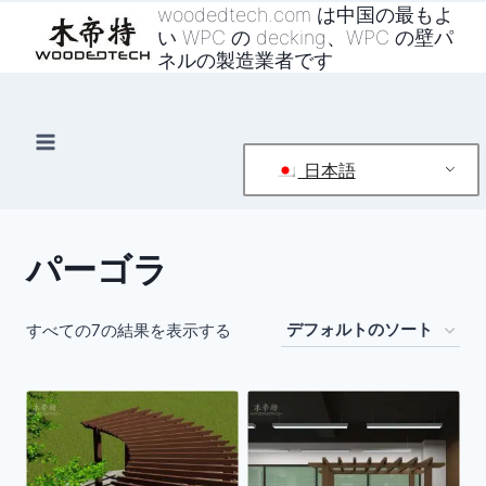
コ
woodedtech.com は中国の最もよ
い WPC の decking、WPC の壁パ
ン
ネルの製造業者です
テ
ン
ツ
へ
日本語
ス
キ
ッ
パーゴラ
プ
すべての7の結果を表示する