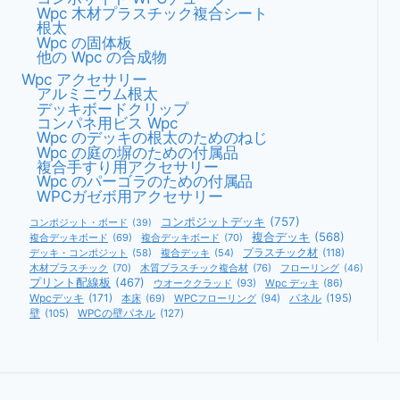
Wpc 木材プラスチック複合シート
根太
Wpc の固体板
他の Wpc の合成物
Wpc アクセサリー
アルミニウム根太
デッキボードクリップ
コンパネ用ビス Wpc
Wpc のデッキの根太のためのねじ
Wpc の庭の塀のための付属品
複合手すり用アクセサリー
Wpc のパーゴラのための付属品
WPCガゼボ用アクセサリー
コンポジットデッキ
(757)
コンポジット・ボード
(39)
複合デッキ
(568)
複合デッキボード
(69)
複合デッキボード
(70)
デッキ・コンポジット
(58)
複合デッキ
(54)
プラスチック材
(118)
木材プラスチック
(70)
木質プラスチック複合材
(76)
フローリング
(46)
プリント配線板
(467)
ウオーククラッド
(93)
Wpc デッキ
(86)
Wpcデッキ
(171)
パネル
(195)
本床
(69)
WPCフローリング
(94)
壁
(105)
WPCの壁パネル
(127)