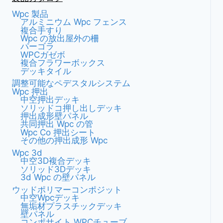
Wpc 製品
アルミニウム Wpc フェンス
複合手すり
Wpc の放出屋外の柵
パーゴラ
WPCガゼボ
複合フラワーボックス
デッキタイル
調整可能なペデスタルシステム
Wpc 押出
中空押出デッキ
ソリッドコ押し出しデッキ
押出成形壁パネル
共同押出 Wpc の管
Wpc Co 押出シート
その他の押出成形 Wpc
Wpc 3d
中空3D複合デッキ
ソリッド3Dデッキ
3d Wpc の壁パネル
ウッドポリマーコンポジット
中空wpcデッキ
無垢材プラスチックデッキ
壁パネル
コンポサイト WPCチューブ