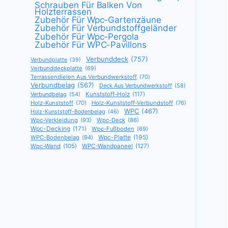
Schrauben Für Balken Von
Holzterrassen
Zubehör Für Wpc-Gartenzäune
Zubehör Für Verbundstoffgeländer
Zubehör Für Wpc-Pergola
Zubehör Für WPC-Pavillons
Verbunddeck
(757)
Verbundplatte
(39)
Verbunddeckplatte
(69)
Terrassendielen Aus Verbundwerkstoff
(70)
Verbundbelag
(567)
Deck Aus Verbundwerkstoff
(58)
Verbundbelag
(54)
Kunststoff-Holz
(117)
Holz-Kunststoff
(70)
Holz-Kunststoff-Verbundstoff
(76)
WPC
(467)
Holz-Kunststoff-Bodenbelag
(46)
Wpc-Verkleidung
(93)
Wpc-Deck
(86)
Wpc-Decking
(171)
Wpc-Fußboden
(69)
Wpc-Platte
(195)
WPC-Bodenbelag
(94)
Wpc-Wand
(105)
WPC-Wandpaneel
(127)