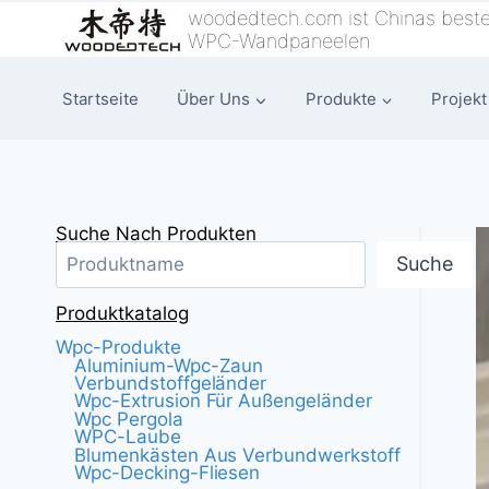
Zum
woodedtech.com ist Chinas beste
WPC-Wandpaneelen
Inhalt
springen
Startseite
Über Uns
Produkte
Projekt
Suche Nach Produkten
Suche
Produktkatalog
Wpc-Produkte
Aluminium-Wpc-Zaun
Verbundstoffgeländer
Wpc-Extrusion Für Außengeländer
Wpc Pergola
WPC-Laube
Blumenkästen Aus Verbundwerkstoff
Wpc-Decking-Fliesen