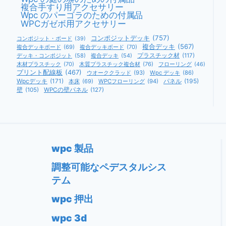
複合手すり用アクセサリー
Wpc のパーゴラのための付属品
WPCガゼボ用アクセサリー
コンポジットデッキ
(757)
コンポジット・ボード
(39)
複合デッキ
(567)
複合デッキボード
(69)
複合デッキボード
(70)
デッキ・コンポジット
(58)
複合デッキ
(54)
プラスチック材
(117)
木材プラスチック
(70)
木質プラスチック複合材
(76)
フローリング
(46)
プリント配線板
(467)
ウオーククラッド
(93)
Wpc デッキ
(86)
Wpcデッキ
(171)
パネル
(195)
本床
(69)
WPCフローリング
(94)
壁
(105)
WPCの壁パネル
(127)
wpc 製品
調整可能なペデスタルシス
テム
wpc 押出
wpc 3d