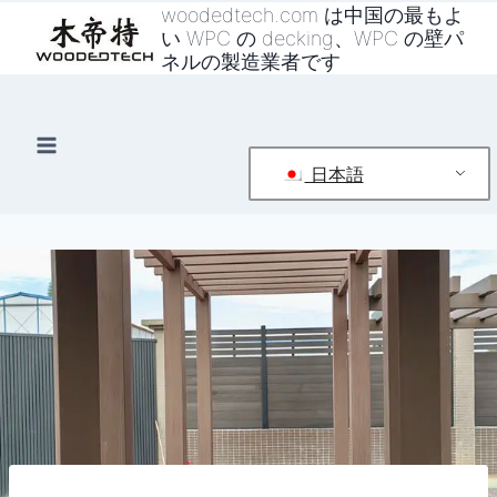
コ
woodedtech.com は中国の最もよ
い WPC の decking、WPC の壁パ
ン
ネルの製造業者です
テ
ン
ツ
へ
日本語
ス
キ
ッ
プ