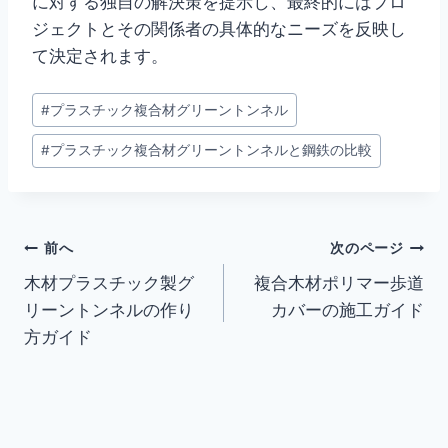
に対する独自の解決策を提示し、最終的にはプロ
ジェクトとその関係者の具体的なニーズを反映し
て決定されます。
投
#
プラスチック複合材グリーントンネル
稿
#
プラスチック複合材グリーントンネルと鋼鉄の比較
タ
グ
投
前へ
次のページ
木材プラスチック製グ
複合木材ポリマー歩道
稿
リーントンネルの作り
カバーの施工ガイド
ナ
方ガイド
ビ
ゲ