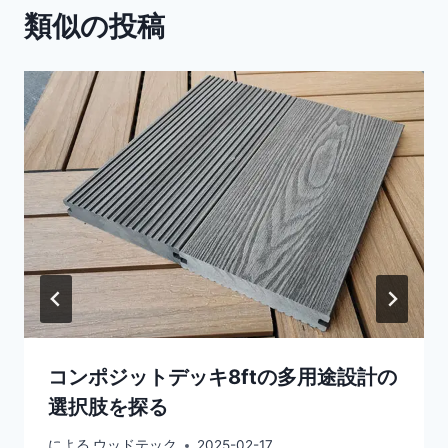
ー
類似の投稿
シ
ョ
ン
コンポジットデッキ8ftの多用途設計の
選択肢を探る
による
ウッドテック
2025-02-17