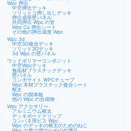
Wpc 押出
中空押出デッキ
ソリッドコ押し出しデッキ
押出成形壁パネル
共同押出 Wpc の管
Wpc Co 押出シート
その他の押出成形 Wpc
Wpc 3d
中空3D複合デッキ
ソリッド3Dデッキ
3d Wpc の壁パネル
ウッドポリマーコンポジット
中空wpcデッキ
無垢材プラスチックデッキ
壁パネル
コンポサイト WPCチューブ
Wpc 木材プラスチック複合シート
根太
Wpc の固体板
他の Wpc の合成物
Wpc アクセサリー
アルミニウム根太
デッキボードクリップ
コンパネ用ビス Wpc
Wpc のデッキの根太のためのねじ
Wpc の庭の塀のための付属品