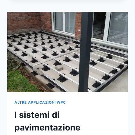
DECKING,
CON
PIEDISTALLI
REGOLABILI,
SONO
IL
SISTEMA
DI
SUPPORTO
PREFERITO
PER
DIVERSE
PAVIMENTAZIONI
ESTERNE.
ALTRE APPLICAZIONI WPC
I sistemi di
pavimentazione