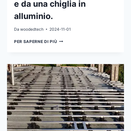
e da una chiglia in
alluminio.
Da
woodedtech
2024-11-01
I
PER SAPERNE DI PIÙ
SUPPORTI
DELLA
STRUTTURA
DEL
PONTE
SONO
COSTITUITI
PRINCIPALMENTE
DA
UNA
BASE
REGOLABILE
IN
ALTEZZA