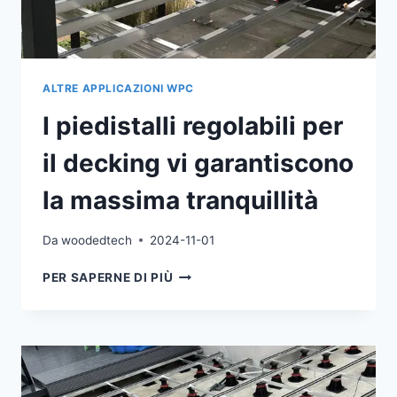
ALTRE APPLICAZIONI WPC
I piedistalli regolabili per
il decking vi garantiscono
la massima tranquillità
Da
woodedtech
2024-11-01
I
PER SAPERNE DI PIÙ
PIEDISTALLI
REGOLABILI
PER
IL
DECKING
VI