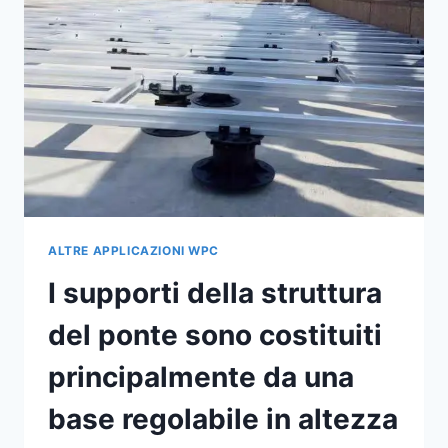
REALIZZATI
IN
MATERIALE
PP,
APPOSITAMENTE
UTILIZZATO
PER
USO
ESTERNO.
ALTRE APPLICAZIONI WPC
I supporti della struttura
del ponte sono costituiti
principalmente da una
base regolabile in altezza