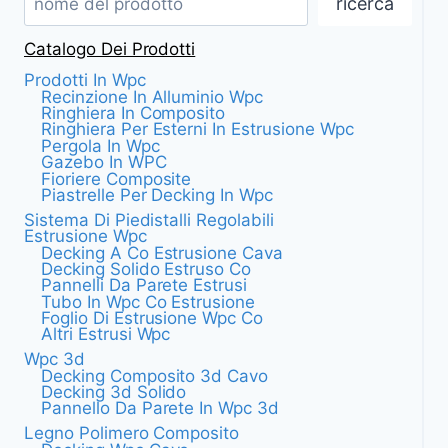
ricerca
E
HANNO
Catalogo Dei Prodotti
UNA
LUNGA
Prodotti In Wpc
DURATA.
Recinzione In Alluminio Wpc
Ringhiera In Composito
Ringhiera Per Esterni In Estrusione Wpc
Pergola In Wpc
Gazebo In WPC
Fioriere Composite
Piastrelle Per Decking In Wpc
Sistema Di Piedistalli Regolabili
Estrusione Wpc
Decking A Co Estrusione Cava
Decking Solido Estruso Co
Pannelli Da Parete Estrusi
Tubo In Wpc Co Estrusione
Foglio Di Estrusione Wpc Co
Altri Estrusi Wpc
Wpc 3d
Decking Composito 3d Cavo
Decking 3d Solido
Pannello Da Parete In Wpc 3d
Legno Polimero Composito