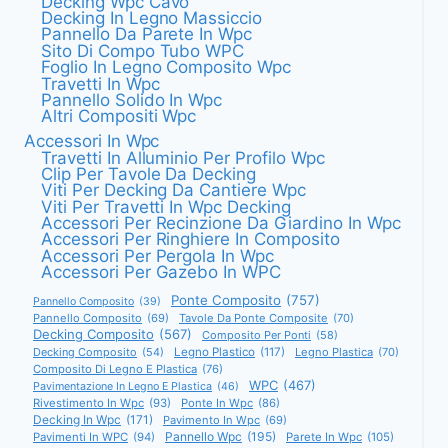
Decking Wpc Cavo
Decking In Legno Massiccio
Pannello Da Parete In Wpc
Sito Di Compo Tubo WPC
Foglio In Legno Composito Wpc
Travetti In Wpc
Pannello Solido In Wpc
Altri Compositi Wpc
Accessori In Wpc
Travetti In Alluminio Per Profilo Wpc
Clip Per Tavole Da Decking
Viti Per Decking Da Cantiere Wpc
Viti Per Travetti In Wpc Decking
Accessori Per Recinzione Da Giardino In Wpc
Accessori Per Ringhiere In Composito
Accessori Per Pergola In Wpc
Accessori Per Gazebo In WPC
Ponte Composito
(757)
Pannello Composito
(39)
Pannello Composito
(69)
Tavole Da Ponte Composite
(70)
Decking Composito
(567)
Composito Per Ponti
(58)
Decking Composito
(54)
Legno Plastico
(117)
Legno Plastica
(70)
Composito Di Legno E Plastica
(76)
WPC
(467)
Pavimentazione In Legno E Plastica
(46)
Rivestimento In Wpc
(93)
Ponte In Wpc
(86)
Decking In Wpc
(171)
Pavimento In Wpc
(69)
Pannello Wpc
(195)
Pavimenti In WPC
(94)
Parete In Wpc
(105)