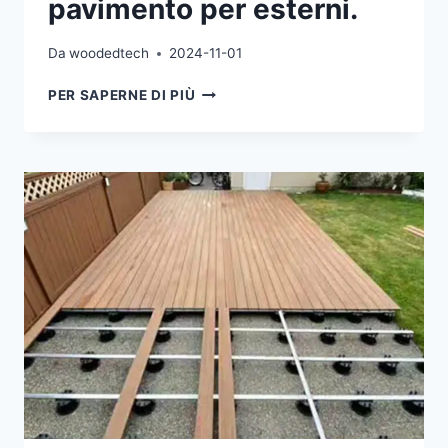
pavimento per esterni.
Da
woodedtech
2024-11-01
I
PER SAPERNE DI PIÙ
PIEDISTALLI
REGOLABILI
A
PAVIMENTO
POSSONO
ESSERE
UTILIZZATI
PER
INSTALLARE
QUALSIASI
PAVIMENTO
PER
ESTERNI.