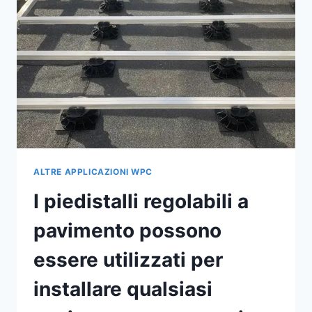
PAVIMENTO
È
COSTOSO
MA
HA
UNA
LUNGA
DURATA.
ALTRE APPLICAZIONI WPC
I piedistalli regolabili a
pavimento possono
essere utilizzati per
installare qualsiasi