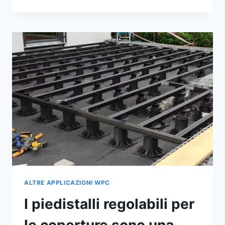
SUPPORTI
REGOLABILI
IN
PLASTICA
PER
PONTI
HANNO
ECCELLENTI
PRESTAZIONI
ALL'APERTO
ALTRE APPLICAZIONI WPC
I piedistalli regolabili per