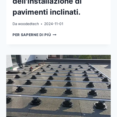
dell'installazione di
pavimenti inclinati.
Da
woodedtech
2024-11-01
I
PER SAPERNE DI PIÙ
PIEDISTALLI
AUTOLIVELLANTI
REGOLABILI
POSSONO
RISOLVERE
FACILMENTE
IL
PROBLEMA
DELL'INSTALLAZIONE
DI
PAVIMENTI
INCLINATI.