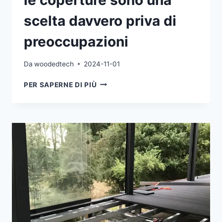
le coperture sono una
scelta davvero priva di
preoccupazioni
Da
woodedtech
2024-11-01
I
PER SAPERNE DI PIÙ
PIEDISTALLI
REGOLABILI
PER
LE
COPERTURE
SONO
UNA
SCELTA
DAVVERO
PRIVA
DI
PREOCCUPAZIONI