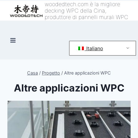
Vai
woodedtech.com è la migliore
decking WPC della Cina,
al
produttore di pannelli murali WPC
contenuto
Italiano
Casa
/
Progetto
/
Altre applicazioni WPC
Altre applicazioni WPC