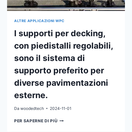
E
DA
UNA
CHIGLIA
ALTRE APPLICAZIONI WPC
IN
I supporti per decking,
ALLUMINIO.
con piedistalli regolabili,
sono il sistema di
supporto preferito per
diverse pavimentazioni
esterne.
Da
woodedtech
2024-11-01
I
PER SAPERNE DI PIÙ
SUPPORTI
PER