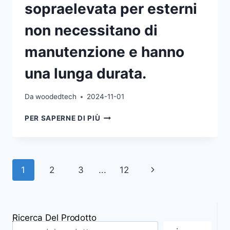
sopraelevata per esterni
non necessitano di
manutenzione e hanno
una lunga durata.
Da
woodedtech
2024-11-01
I
PER SAPERNE DI PIÙ
SISTEMI
DI
PAVIMENTAZIONE
SOPRAELEVATA
Navigazione
Pagina
1
2
3
...
12
PER
ESTERNI
della
successiva
NON
NECESSITANO
pagina
DI
Ricerca Del Prodotto
MANUTENZIONE