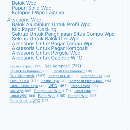
Balok Wpc
Papan Solid Wpc
Komposit Wpc Lainnya
Aksesoris Wpc
Balok Aluminium Untuk Profil Wpc
Klip Papan Decking
Sekrup Untuk Penghiasan Situs Compo Wpc
Sekrup Untuk Balok Dek Wpc
Aksesoris Untuk Pagar Taman Wpc
Aksesoris Untuk Pagar Komposit
Aksesoris Untuk Pergola Wpc
Aksesoris Untuk Gazebo WPC
Dek Komposit
(757)
Papan Komposit
(39)
Papan Dek Komposit
(69)
Papan Dek Komposit
(70)
Dek Komposit
(567)
Komposit Dek
(58)
Komposit Dek
(54)
Kayu Plastik
(117)
Plastik Kayu
(70)
Komposit Plastik Kayu
(76)
WPC
(467)
Pelapis Wpc
(93)
Lantai Plastik Kayu
(46)
Penghiasan Wpc
(171)
Dek Wpc
(86)
Lantai Wpc
(69)
Panel Wpc
(195)
Lantai WPC
(94)
Dinding Wpc
(105)
Panel Dinding WPC
(127)