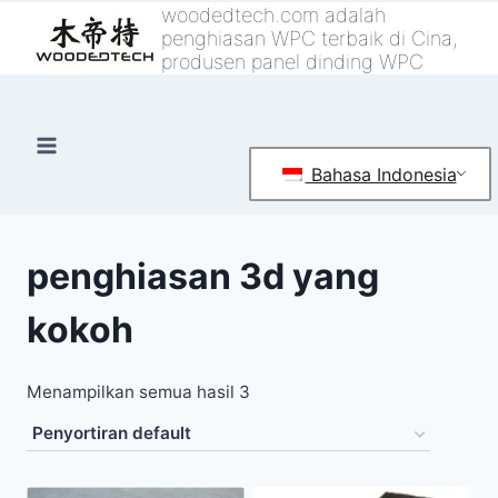
Loncat
woodedtech.com adalah
penghiasan WPC terbaik di Cina,
ke
produsen panel dinding WPC
konten
Bahasa Indonesia
penghiasan 3d yang
kokoh
Menampilkan semua hasil 3