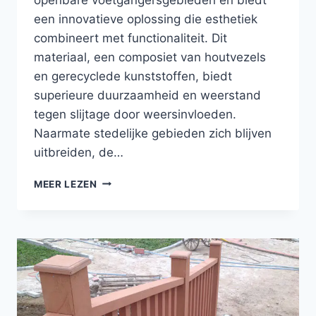
een innovatieve oplossing die esthetiek
combineert met functionaliteit. Dit
materiaal, een composiet van houtvezels
en gerecyclede kunststoffen, biedt
superieure duurzaamheid en weerstand
tegen slijtage door weersinvloeden.
Naarmate stedelijke gebieden zich blijven
uitbreiden, de…
LOOPPADBEKLEDING
MEER LEZEN
VAN
POLYMEERHOUT
VOOR
DUURZAME,
WEERBESTENDIGE
VOETGANGERSZONES
IN
DE
BUITENLUCHT