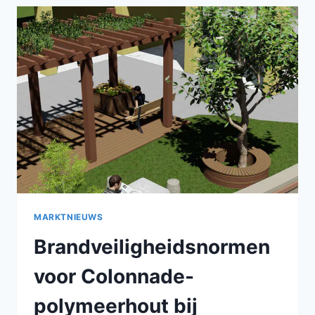
LEVENSDUUR
BIJ
DUURZAME
KEUZES
VOOR
LANDSCHAPSAANLEG
MARKTNIEUWS
Brandveiligheidsnormen
voor Colonnade-
polymeerhout bij