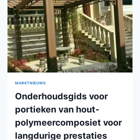
EEN
LANGDURIGE
LEVENSDUUR
IN
DE
BUITENOMGEVING
MARKTNIEUWS
Onderhoudsgids voor
portieken van hout-
polymeercomposiet voor
langdurige prestaties