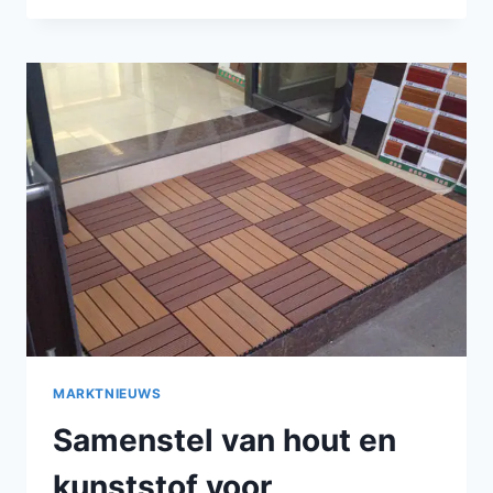
PORTIEKEN
VAN
HOUT-
POLYMEERCOMPOSIET
VOOR
LANGDURIGE
PRESTATIES
BUITENSHUIS
MARKTNIEUWS
Samenstel van hout en
kunststof voor