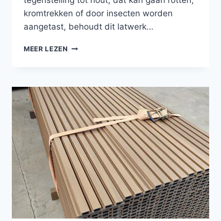
tegenstelling tot hout, dat kan gaan rotten,
kromtrekken of door insecten worden
aangetast, behoudt dit latwerk…
SAMENSTEL
MEER LEZEN
VAN
HOUT
EN
KUNSTSTOF
VOOR
KLIMPLANTEN,
MET
EEN
LANGE
LEVENSDUUR
BIJ
GEBRUIK
BUITENSHUIS