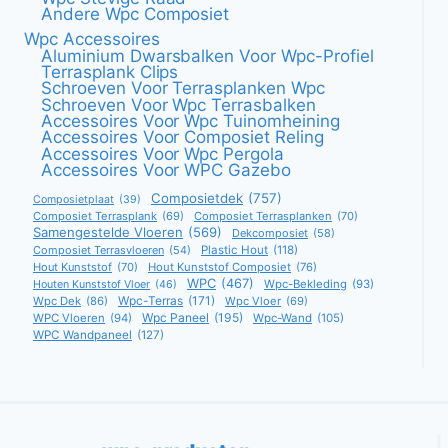
Andere Wpc Composiet
Wpc Accessoires
Aluminium Dwarsbalken Voor Wpc-Profiel
Terrasplank Clips
Schroeven Voor Terrasplanken Wpc
Schroeven Voor Wpc Terrasbalken
Accessoires Voor Wpc Tuinomheining
Accessoires Voor Composiet Reling
Accessoires Voor Wpc Pergola
Accessoires Voor WPC Gazebo
Composietdek
(757)
Composietplaat
(39)
Composiet Terrasplank
(69)
Composiet Terrasplanken
(70)
Samengestelde Vloeren
(569)
Dekcomposiet
(58)
Composiet Terrasvloeren
(54)
Plastic Hout
(118)
Hout Kunststof
(70)
Hout Kunststof Composiet
(76)
WPC
(467)
Wpc-Bekleding
(93)
Houten Kunststof Vloer
(46)
Wpc-Terras
(171)
Wpc Dek
(86)
Wpc Vloer
(69)
Wpc Paneel
(195)
WPC Vloeren
(94)
Wpc-Wand
(105)
WPC Wandpaneel
(127)