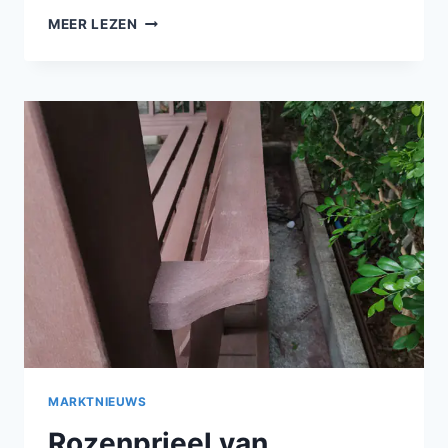
BRANDVEILIGHEIDSNORMEN
MEER LEZEN
VOOR
COLONNADE-
POLYMEERHOUT
BIJ
OPENBARE
BOUWPROJECTEN
IN
DE
BUITENLUCHT
MARKTNIEUWS
Rozenprieel van