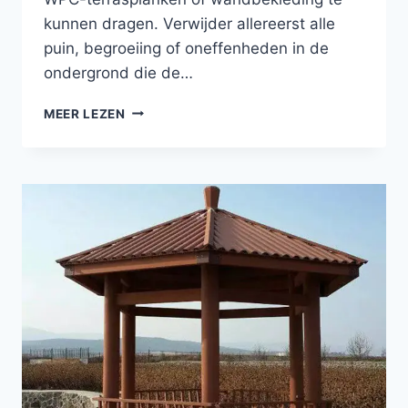
kunnen dragen. Verwijder allereerst alle
puin, begroeiing of oneffenheden in de
ondergrond die de…
ONDERHOUD
MEER LEZEN
VAN
TRELLAGES
VAN
COMPOSIETKUNSTSTOFHOUT
VOOR
DUURZAME
TUINCONSTRUCTIES
VOOR
BUITEN