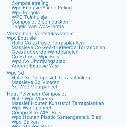
Composietreling
Wpc Extrusie Buiten Reling
Wpc Pergola
WPC Tuinhuisje
Composiet Bloembakken
Tegels Van Wpc-Terras
Verstelbaar Voetstuksysteem
Wpc Extrusie
Holle Co Extrusie Terrasplanken
Massieve Co Geëxtrudeerde Terrasdelen
Geëxtrudeerde Wandpanelen
Co Extrusie Wpc Buis
Wpc Co Uitdrijvingsblad
Andere Extrusie Wpc
Wpc 3d
Holle 3d Composiet Terrasplanken
Massieve 3d Vloeren
3d Wpc Muurpaneel
Hout Polymeer Composiet
Holle Wpc Vloeren
Massief Houten Kunststof Terrasplanken
Wpc Wandpaneel
Compo Site WPC Buis
Wpc Houten Plastic Samengesteld Blad
Wpc-Balken
Wpc Stevige Raad