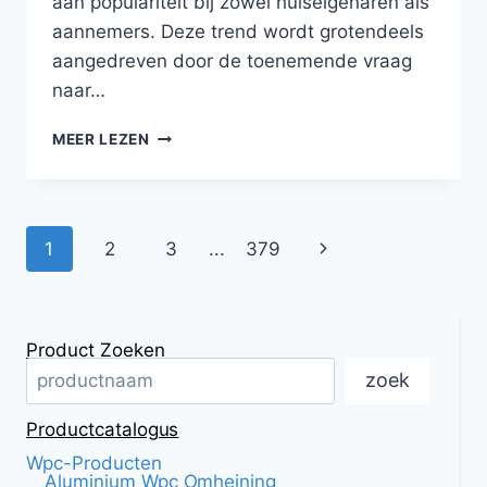
aan populariteit bij zowel huiseigenaren als
aannemers. Deze trend wordt grotendeels
aangedreven door de toenemende vraag
naar…
ROZENPRIEEL
MEER LEZEN
VAN
KUNSTSTOF-
HOUTCOMPOSIET
MET
Pagina
Volgende
1
2
3
...
379
ELEGANTE
KLIMSTEUN
navigatie
VOOR
DE
TUIN
Product Zoeken
zoek
Productcatalogus
Wpc-Producten
Aluminium Wpc Omheining