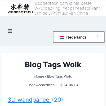
Overslaan
woodedtech.com is het beste
WPC decking, het paneelfabrikant
naar
van de WPCmuur van China
inhoud
Nederlands
Blog Tags Wolk
Home
/
Blog Tags Wolk
Door
woodedtech
2024-06-04
3d-wandpaneel
(20)