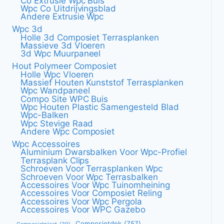
Co Extrusie Wpc Buis
Wpc Co Uitdrijvingsblad
Andere Extrusie Wpc
Wpc 3d
Holle 3d Composiet Terrasplanken
Massieve 3d Vloeren
3d Wpc Muurpaneel
Hout Polymeer Composiet
Holle Wpc Vloeren
Massief Houten Kunststof Terrasplanken
Wpc Wandpaneel
Compo Site WPC Buis
Wpc Houten Plastic Samengesteld Blad
Wpc-Balken
Wpc Stevige Raad
Andere Wpc Composiet
Wpc Accessoires
Aluminium Dwarsbalken Voor Wpc-Profiel
Terrasplank Clips
Schroeven Voor Terrasplanken Wpc
Schroeven Voor Wpc Terrasbalken
Accessoires Voor Wpc Tuinomheining
Accessoires Voor Composiet Reling
Accessoires Voor Wpc Pergola
Accessoires Voor WPC Gazebo
Composietdek
(757)