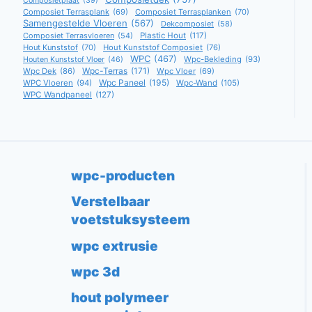
Composietplaat
(39)
Composiet Terrasplank
(69)
Composiet Terrasplanken
(70)
Samengestelde Vloeren
(567)
Dekcomposiet
(58)
Composiet Terrasvloeren
(54)
Plastic Hout
(117)
Hout Kunststof
(70)
Hout Kunststof Composiet
(76)
WPC
(467)
Wpc-Bekleding
(93)
Houten Kunststof Vloer
(46)
Wpc-Terras
(171)
Wpc Dek
(86)
Wpc Vloer
(69)
Wpc Paneel
(195)
WPC Vloeren
(94)
Wpc-Wand
(105)
WPC Wandpaneel
(127)
wpc-producten
Verstelbaar
voetstuksysteem
wpc extrusie
wpc 3d
hout polymeer