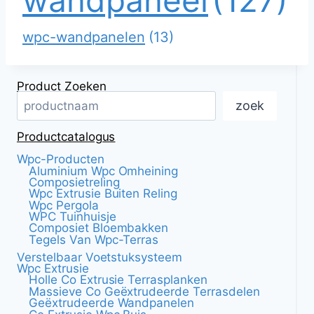
wandpaneel
(127)
wpc-wandpanelen
(13)
Product Zoeken
zoek
Productcatalogus
Wpc-Producten
Aluminium Wpc Omheining
Composietreling
Wpc Extrusie Buiten Reling
Wpc Pergola
WPC Tuinhuisje
Composiet Bloembakken
Tegels Van Wpc-Terras
Verstelbaar Voetstuksysteem
Wpc Extrusie
Holle Co Extrusie Terrasplanken
Massieve Co Geëxtrudeerde Terrasdelen
Geëxtrudeerde Wandpanelen