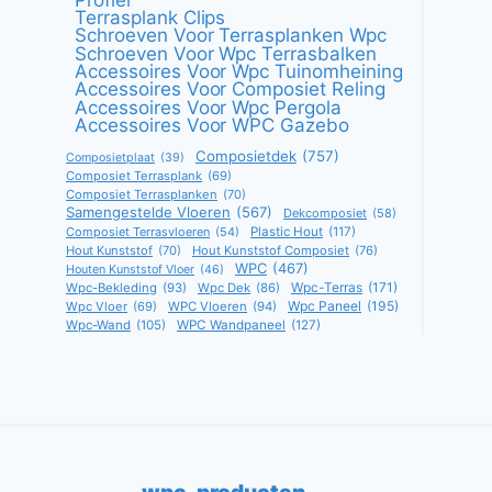
Terrasplank Clips
Schroeven Voor Terrasplanken Wpc
Schroeven Voor Wpc Terrasbalken
Accessoires Voor Wpc Tuinomheining
Accessoires Voor Composiet Reling
Accessoires Voor Wpc Pergola
Accessoires Voor WPC Gazebo
Composietdek
(757)
Composietplaat
(39)
Composiet Terrasplank
(69)
Composiet Terrasplanken
(70)
Samengestelde Vloeren
(567)
Dekcomposiet
(58)
Composiet Terrasvloeren
(54)
Plastic Hout
(117)
Hout Kunststof
(70)
Hout Kunststof Composiet
(76)
WPC
(467)
Houten Kunststof Vloer
(46)
Wpc-Terras
(171)
Wpc-Bekleding
(93)
Wpc Dek
(86)
Wpc Paneel
(195)
Wpc Vloer
(69)
WPC Vloeren
(94)
Wpc-Wand
(105)
WPC Wandpaneel
(127)