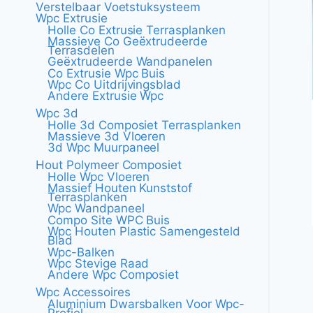
Verstelbaar Voetstuksysteem
Wpc Extrusie
Holle Co Extrusie Terrasplanken
Massieve Co Geëxtrudeerde
Terrasdelen
Geëxtrudeerde Wandpanelen
Co Extrusie Wpc Buis
Wpc Co Uitdrijvingsblad
Andere Extrusie Wpc
Wpc 3d
Holle 3d Composiet Terrasplanken
Massieve 3d Vloeren
3d Wpc Muurpaneel
Hout Polymeer Composiet
Holle Wpc Vloeren
Massief Houten Kunststof
Terrasplanken
Wpc Wandpaneel
Compo Site WPC Buis
Wpc Houten Plastic Samengesteld
Blad
Wpc-Balken
Wpc Stevige Raad
Andere Wpc Composiet
Wpc Accessoires
Aluminium Dwarsbalken Voor Wpc-
Profiel