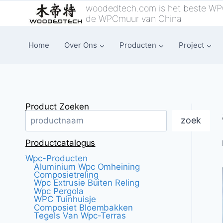
Overslaan
woodedtech.com is het beste WPC
de WPCmuur van China
naar
inhoud
Home
Over Ons
Producten
Project
Product Zoeken
zoek
Productcatalogus
Wpc-Producten
Aluminium Wpc Omheining
Composietreling
Wpc Extrusie Buiten Reling
Wpc Pergola
WPC Tuinhuisje
Composiet Bloembakken
Tegels Van Wpc-Terras