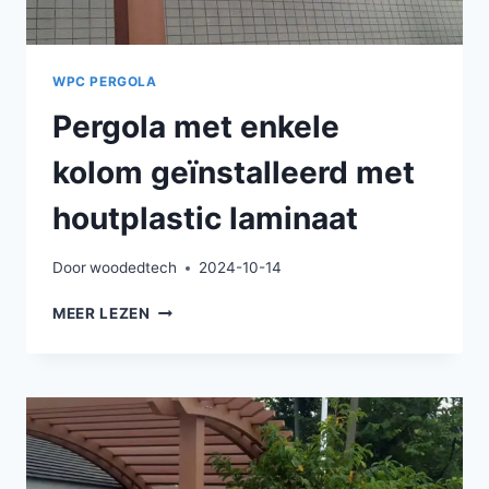
WPC PERGOLA
Pergola met enkele
kolom geïnstalleerd met
houtplastic laminaat
Door
woodedtech
2024-10-14
PERGOLA
MEER LEZEN
MET
ENKELE
KOLOM
GEÏNSTALLEERD
MET
HOUTPLASTIC
LAMINAAT