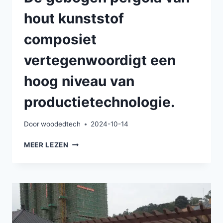
hout kunststof
composiet
vertegenwoordigt een
hoog niveau van
productietechnologie.
Door
woodedtech
2024-10-14
DE
MEER LEZEN
GEBOGEN
PERGOLA
VAN
HOUT
KUNSTSTOF
COMPOSIET
VERTEGENWOORDIGT