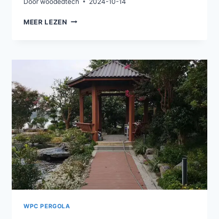
Door
woodedtech
2024-10-14
BUITENPERGOLA
MEER LEZEN
VAN
KUNSTSTOF
HOUTPANELEN
WPC PERGOLA