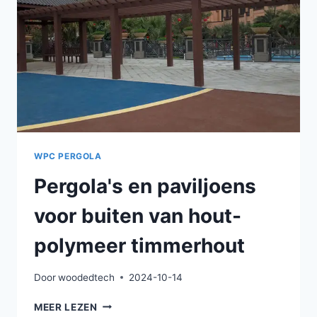
EEN
HOOG
NIVEAU
VAN
PRODUCTIETECHNOLOGIE.
WPC PERGOLA
Pergola's en paviljoens
voor buiten van hout-
polymeer timmerhout
Door
woodedtech
2024-10-14
PERGOLA'S
MEER LEZEN