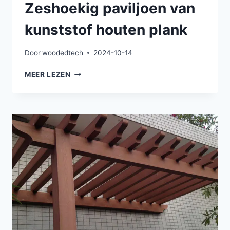
Zeshoekig paviljoen van
kunststof houten plank
Door
woodedtech
2024-10-14
ZESHOEKIG
MEER LEZEN
PAVILJOEN
VAN
KUNSTSTOF
HOUTEN
PLANK