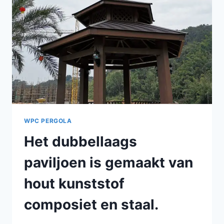
BUITENVLOEREN,
WANDPANELEN,
HEKKEN,
PERGOLA'S,
ENZ.
WPC PERGOLA
Het dubbellaags
paviljoen is gemaakt van
hout kunststof
composiet en staal.