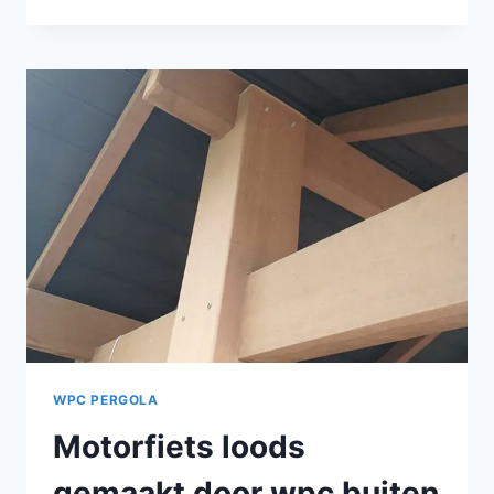
EN
PAVILJOENS
VOOR
BUITEN
VAN
HOUT-
POLYMEER
TIMMERHOUT
WPC PERGOLA
Motorfiets loods
gemaakt door wpc buiten