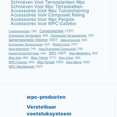
Schroeven Voor Terrasplanken Wpc
Schroeven Voor Wpc Terrasbalken
Accessoires Voor Wpc Tuinomheining
Accessoires Voor Composiet Reling
Accessoires Voor Wpc Pergola
Accessoires Voor WPC Gazebo
Composietdek
(757)
Composietplaat
(39)
Composiet Terrasplank
(69)
Composiet Terrasplanken
(70)
Samengestelde Vloeren
(567)
Dekcomposiet
(58)
Composiet Terrasvloeren
(54)
Plastic Hout
(117)
Hout Kunststof
(70)
Hout Kunststof Composiet
(76)
WPC
(467)
Wpc-Bekleding
(93)
Houten Kunststof Vloer
(46)
Wpc-Terras
(171)
Wpc Dek
(86)
Wpc Vloer
(69)
Wpc Paneel
(195)
WPC Vloeren
(94)
Wpc-Wand
(105)
WPC Wandpaneel
(127)
wpc-producten
Verstelbaar
voetstuksysteem