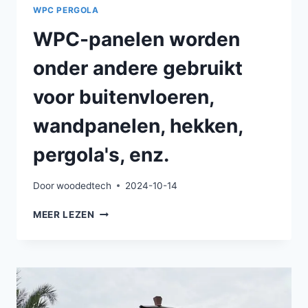
WPC PERGOLA
WPC-panelen worden
onder andere gebruikt
voor buitenvloeren,
wandpanelen, hekken,
pergola's, enz.
Door
woodedtech
2024-10-14
WPC-
MEER LEZEN
PANELEN
WORDEN
ONDER
ANDERE
GEBRUIKT
VOOR