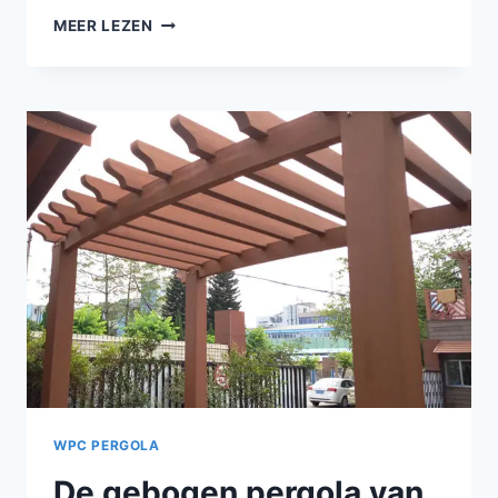
NIET
MEER LEZEN
IEDEREEN
KAN
GEBOGEN
PERGOLA'S
VAN
HOUTPLASTIC
COMPOSIETHOUT
MAKEN
WPC PERGOLA
De gebogen pergola van