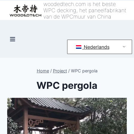
Overslaan
woodedtech.com is het beste
WPC decking, het paneelfabrikant
naar
van de WPCmuur van China
inhoud
Nederlands
Home
/
Project
/
WPC pergola
WPC pergola