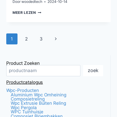
Door
woodedtech
2024-10-14
HET
MEER LEZEN
DUBBELLAAGS
PAVILJOEN
IS
GEMAAKT
Pagina
Volgende
1
2
3
VAN
HOUT
navigatie
KUNSTSTOF
COMPOSIET
EN
Product Zoeken
STAAL.
zoek
Productcatalogus
Wpc-Producten
Aluminium Wpc Omheining
Composietreling
Wpc Extrusie Buiten Reling
Wpc Pergola
WPC Tuinhuisje
Composiet Bloembakken