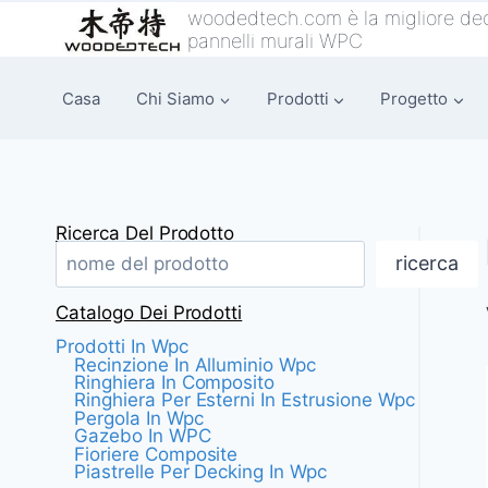
Vai
woodedtech.com è la migliore dec
pannelli murali WPC
al
contenuto
Casa
Chi Siamo
Prodotti
Progetto
Ricerca Del Prodotto
ricerca
Catalogo Dei Prodotti
Prodotti In Wpc
Recinzione In Alluminio Wpc
Ringhiera In Composito
Ringhiera Per Esterni In Estrusione Wpc
Pergola In Wpc
Gazebo In WPC
Fioriere Composite
Piastrelle Per Decking In Wpc