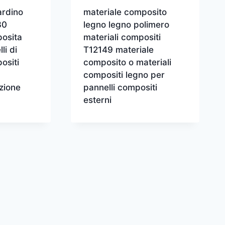
ardino
materiale composito
30
legno legno polimero
posita
materiali compositi
li di
T12149 materiale
ositi
composito o materiali
i
compositi legno per
nzione
pannelli compositi
esterni