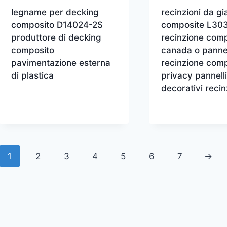
legname per decking
recinzioni da gi
composito D14024-2S
composite L30
produttore di decking
recinzione com
composito
canada o pannel
pavimentazione esterna
recinzione comp
di plastica
privacy pannell
decorativi reci
1
2
3
4
5
6
7
→