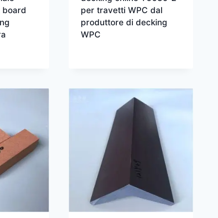
 board
per travetti WPC dal
ing
produttore di decking
ra
WPC