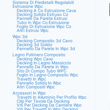
Sistema Di Piedistalli Regolabili
Estrusione Wpc
Decking A Co Estrusione Cava
Decking Solido Estruso Co
Pannelli Da Parete Estrusi
Tubo In Wpc Co Estrusione
Foglio Di Estrusione Wpc Co
Altri Estrusi Wpc
Wpc 3d
Decking Composito 3d Cavo
Decking 3d Solido
Pannello Da Parete In Wpc 3d
Legno Polimero Composito
Decking Wpc Cavo
Decking In Legno Massiccio
Pannello Da Parete In Wpc
Sito Di Compo Tubo WPC
Foglio In Legno Composito Wpc
Travetti In Wpc
Pannello Solido In Wpc
Altri Compositi Wpc
Accessori In Wpc
Travetti In Alluminio Per Profilo Wpc
Clip Per Tavole Da Decking
Viti Per Decking Da Cantiere Wpc
Viti Per Travetti In Wpc Decking