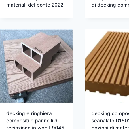
materiali del ponte 2022
di decking comp
decking e ringhiera
decking compos
compositi o pannelli di
scanalato D15
recinzione in wpc L9045
opzioni di mater