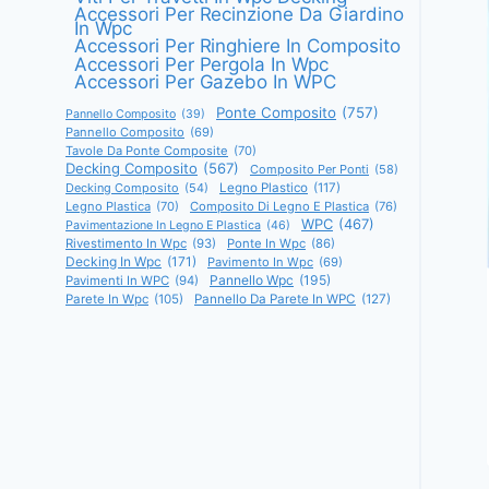
Accessori Per Recinzione Da Giardino
In Wpc
Accessori Per Ringhiere In Composito
Accessori Per Pergola In Wpc
Accessori Per Gazebo In WPC
Ponte Composito
(757)
Pannello Composito
(39)
Pannello Composito
(69)
Tavole Da Ponte Composite
(70)
Decking Composito
(567)
Composito Per Ponti
(58)
Decking Composito
(54)
Legno Plastico
(117)
Legno Plastica
(70)
Composito Di Legno E Plastica
(76)
WPC
(467)
Pavimentazione In Legno E Plastica
(46)
Rivestimento In Wpc
(93)
Ponte In Wpc
(86)
Decking In Wpc
(171)
Pavimento In Wpc
(69)
Pannello Wpc
(195)
Pavimenti In WPC
(94)
Parete In Wpc
(105)
Pannello Da Parete In WPC
(127)