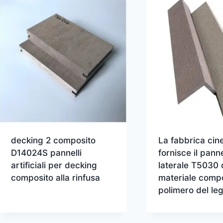
decking 2 composito
La fabbrica cin
D14024S pannelli
fornisce il pann
artificiali per decking
laterale T5030 
composito alla rinfusa
materiale compo
polimero del le