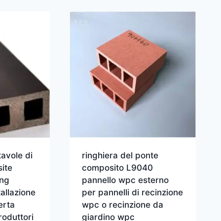
tavole di
ringhiera del ponte
ite
composito L9040
ing
pannello wpc esterno
allazione
per pannelli di recinzione
erta
wpc o recinzione da
oduttori
giardino wpc