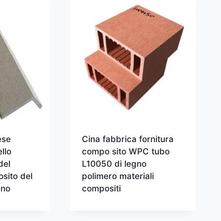
ese
Cina fabbrica fornitura
ello
compo sito WPC tubo
del
L10050 di legno
sito del
polimero materiali
gno
compositi