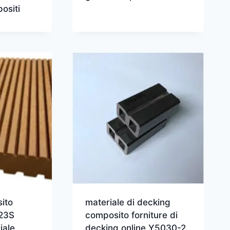
ositi
ito
materiale di decking
023S
composito forniture di
iale
decking online Y5030-2