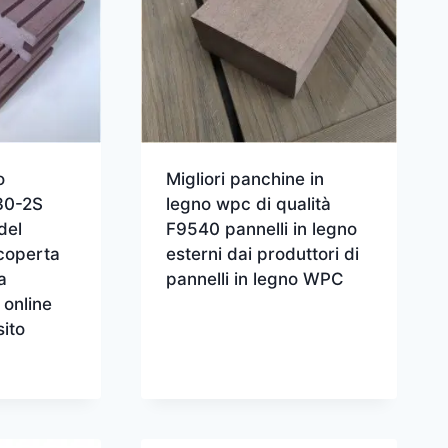
o
Migliori panchine in
530-2S
legno wpc di qualità
del
F9540 pannelli in legno
 coperta
esterni dai produttori di
a
pannelli in legno WPC
 online
ito