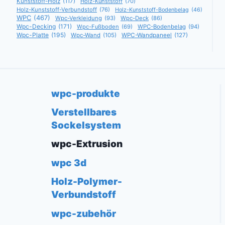
Kunststoff-Holz
(117)
Holz-Kunststoff
(70)
Holz-Kunststoff-Verbundstoff
(76)
Holz-Kunststoff-Bodenbelag
(46)
WPC
(467)
Wpc-Verkleidung
(93)
Wpc-Deck
(86)
Wpc-Decking
(171)
Wpc-Fußboden
(69)
WPC-Bodenbelag
(94)
Wpc-Platte
(195)
Wpc-Wand
(105)
WPC-Wandpaneel
(127)
wpc-produkte
Verstellbares
Sockelsystem
wpc-Extrusion
wpc 3d
Holz-Polymer-
Verbundstoff
wpc-zubehör