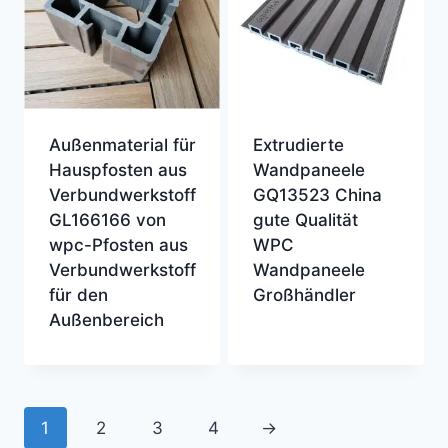
Außenmaterial für
Extrudierte
Hauspfosten aus
Wandpaneele
Verbundwerkstoff
GQ13523 China
GL166166 von
gute Qualität
wpc-Pfosten aus
WPC
Verbundwerkstoff
Wandpaneele
für den
Großhändler
Außenbereich
1
2
3
4
→