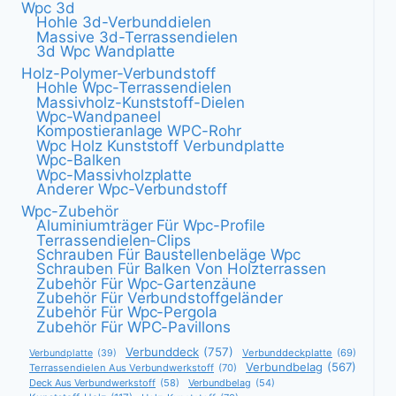
Wpc 3d
Hohle 3d-Verbunddielen
Massive 3d-Terrassendielen
3d Wpc Wandplatte
Holz-Polymer-Verbundstoff
Hohle Wpc-Terrassendielen
Massivholz-Kunststoff-Dielen
Wpc-Wandpaneel
Kompostieranlage WPC-Rohr
Wpc Holz Kunststoff Verbundplatte
Wpc-Balken
Wpc-Massivholzplatte
Anderer Wpc-Verbundstoff
Wpc-Zubehör
Aluminiumträger Für Wpc-Profile
Terrassendielen-Clips
Schrauben Für Baustellenbeläge Wpc
Schrauben Für Balken Von Holzterrassen
Zubehör Für Wpc-Gartenzäune
Zubehör Für Verbundstoffgeländer
Zubehör Für Wpc-Pergola
Zubehör Für WPC-Pavillons
Verbunddeck
(757)
Verbunddeckplatte
(69)
Verbundplatte
(39)
Verbundbelag
(567)
Terrassendielen Aus Verbundwerkstoff
(70)
Deck Aus Verbundwerkstoff
(58)
Verbundbelag
(54)