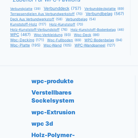
Verbunddeck
(757)
Verbunddeckplatte
(69)
Verbundplatte
(39)
Verbundbelag
(567)
Terrassendielen Aus Verbundwerkstoff
(70)
Deck Aus Verbundwerkstoff
(58)
Verbundbelag
(54)
Kunststoff-Holz
(117)
Holz-Kunststoff
(70)
Holz-Kunststoff-Verbundstoff
(76)
Holz-Kunststoff-Bodenbelag
(46)
WPC
(467)
Wpc-Verkleidung
(93)
Wpc-Deck
(86)
Wpc-Decking
(171)
Wpc-Fußboden
(69)
WPC-Bodenbelag
(94)
Wpc-Platte
(195)
Wpc-Wand
(105)
WPC-Wandpaneel
(127)
wpc-produkte
Verstellbares
Sockelsystem
wpc-Extrusion
wpc 3d
Holz-Polymer-