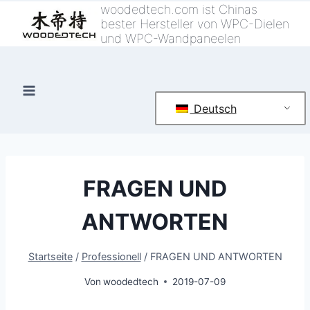
Zum
woodedtech.com ist Chinas
bester Hersteller von WPC-Dielen
Inhalt
und WPC-Wandpaneelen
springen
Deutsch
FRAGEN UND
ANTWORTEN
Startseite
/
Professionell
/
FRAGEN UND ANTWORTEN
Von
woodedtech
2019-07-09